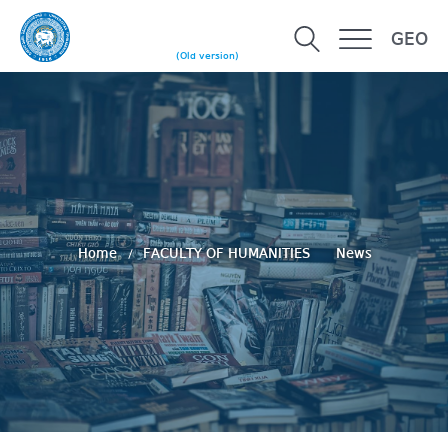
GEO
(Old version)
Home
FACULTY OF HUMANITIES
News