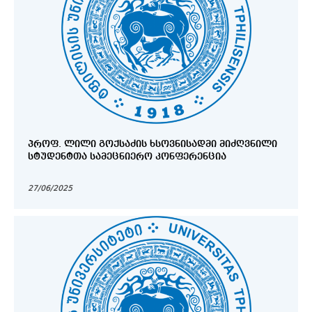
ᲞᲠᲝᲤ. ᲚᲘᲚᲘ ᲒᲝᲥᲡᲐᲫᲘᲡ ᲮᲡᲝᲕᲜᲘᲡᲐᲓᲛᲘ ᲛᲘᲫᲦᲕᲜᲘᲚᲘ
ᲡᲢᲣᲓᲔᲜᲢᲗᲐ ᲡᲐᲛᲔᲪᲜᲘᲔᲠᲝ ᲙᲝᲜᲤᲔᲠᲔᲜᲪᲘᲐ
27/06/2025