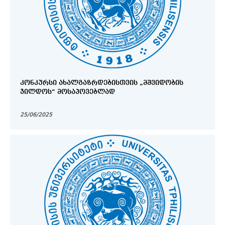
ᲙᲝᲜᲙᲣᲠᲡᲘ ᲐᲮᲐᲚᲒᲐᲖᲠᲓᲔᲑᲘᲡᲗᲕᲘᲡ „ᲛᲨᲕᲘᲓᲝᲑᲘᲡ
ᲯᲘᲚᲓᲝᲡ“ ᲛᲝᲡᲐᲞᲝᲕᲔᲑᲚᲐᲓ
25/06/2025