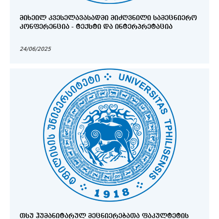
ᲛᲘᲮᲔᲘᲚ ᲙᲕᲔᲡᲔᲚᲐᲕᲐᲡᲐᲓᲛᲘ ᲛᲘᲫᲦᲕᲜᲘᲚᲘ ᲡᲐᲛᲔᲪᲜᲘᲔᲠᲝ
ᲙᲝᲜᲤᲔᲠᲔᲜᲪᲘᲐ - ᲢᲔᲥᲡᲢᲘ ᲓᲐ ᲘᲜᲢᲔᲠᲞᲠᲔᲢᲐᲪᲘᲐ
24/06/2025
ᲗᲡᲣ ᲰᲣᲛᲐᲜᲘᲢᲐᲠᲣᲚ ᲛᲔᲪᲜᲘᲔᲠᲔᲑᲐᲗᲐ ᲤᲐᲙᲣᲚᲢᲔᲢᲘᲡ