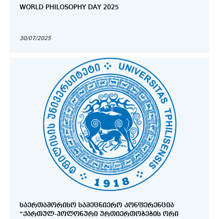
WORLD PHILOSOPHY DAY 2025
30/07/2025
ᲡᲐᲔᲠᲗᲐᲨᲝᲠᲘᲡᲝ ᲡᲐᲛᲔᲪᲜᲘᲔᲠᲝ ᲙᲝᲜᲤᲔᲠᲔᲜᲪᲘᲐ
“ᲥᲐᲠᲗᲣᲚ-ᲞᲝᲚᲝᲜᲣᲠᲘ ᲣᲠᲗᲘᲔᲠᲗᲝᲑᲔᲑᲘᲡ ᲝᲠᲘ