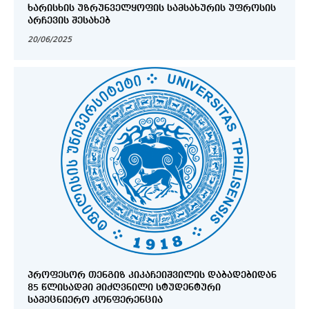
ᲮᲐᲠᲘᲡᲮᲘᲡ ᲣᲖᲠᲣᲜᲕᲔᲚᲧᲝᲤᲘᲡ ᲡᲐᲛᲡᲐᲮᲣᲠᲘᲡ ᲣᲤᲠᲝᲡᲘᲡ
ᲐᲠᲩᲔᲕᲘᲡ ᲨᲔᲡᲐᲮᲔᲑ
20/06/2025
ᲞᲠᲝᲤᲔᲡᲝᲠ ᲗᲔᲜᲒᲘᲖ ᲙᲘᲙᲐᲩᲔᲘᲨᲕᲘᲚᲘᲡ ᲓᲐᲑᲐᲓᲔᲑᲘᲓᲐᲜ
85 ᲬᲚᲘᲡᲐᲓᲛᲘ ᲛᲘᲫᲦᲕᲜᲘᲚᲘ ᲡᲢᲣᲓᲔᲜᲢᲣᲠᲘ
ᲡᲐᲛᲔᲪᲜᲘᲔᲠᲝ ᲙᲝᲜᲤᲔᲠᲔᲜᲪᲘᲐ