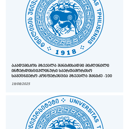
ᲐᲙᲐᲓᲔᲛᲘᲙᲝᲡ ᲛᲖᲔᲥᲐᲚᲐ ᲨᲐᲜᲘᲫᲘᲡᲐᲓᲛᲘ ᲛᲘᲫᲦᲕᲜᲘᲚᲘ
ᲘᲜᲢᲔᲠᲓᲘᲡᲪᲘᲞᲚᲘᲜᲣᲠᲘ ᲡᲐᲔᲠᲗᲐᲨᲝᲠᲘᲡᲝ
ᲡᲐᲛᲔᲪᲜᲘᲔᲠᲝ ᲙᲝᲜᲤᲔᲠᲔᲜᲪᲘᲐ ᲛᲖᲔᲥᲐᲚᲐ ᲨᲐᲜᲘᲫᲔ -100
19/08/2025