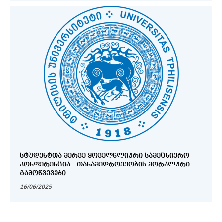
ᲡᲢᲣᲓᲔᲜᲢᲗᲐ ᲛᲔᲠᲕᲔ ᲧᲝᲕᲔᲚᲬᲚᲘᲣᲠᲘ ᲡᲐᲛᲔᲪᲜᲘᲔᲠᲝ
ᲙᲝᲜᲤᲔᲠᲔᲜᲪᲘᲐ - ᲗᲐᲜᲐᲛᲔᲓᲠᲝᲕᲔᲝᲑᲘᲡ ᲛᲝᲠᲐᲚᲣᲠᲘ
ᲒᲐᲛᲝᲬᲕᲔᲕᲔᲑᲘ
16/06/2025