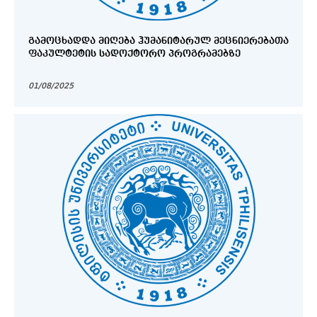
ᲒᲐᲛᲝᲪᲮᲐᲓᲓᲐ ᲛᲘᲦᲔᲑᲐ ᲰᲣᲛᲐᲜᲘᲢᲐᲠᲣᲚ ᲛᲔᲪᲜᲘᲔᲠᲔᲑᲐᲗᲐ
ᲤᲐᲙᲣᲚᲢᲔᲢᲘᲡ ᲡᲐᲓᲝᲥᲢᲝᲠᲝ ᲞᲠᲝᲒᲠᲐᲛᲔᲑᲖᲔ
01/08/2025