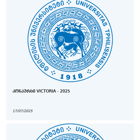
ᲙᲝᲜᲙᲣᲠᲡᲘ VICTORIA - 2025
17/07/2025