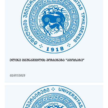
ᲔᲚᲔᲜᲔ ᲒᲘᲣᲜᲐᲨᲕᲘᲚᲘᲡ ᲛᲝᲮᲡᲔᲜᲔᲑᲐ "ᲐᲒᲝᲠᲐᲖᲔ"
02/07/2025