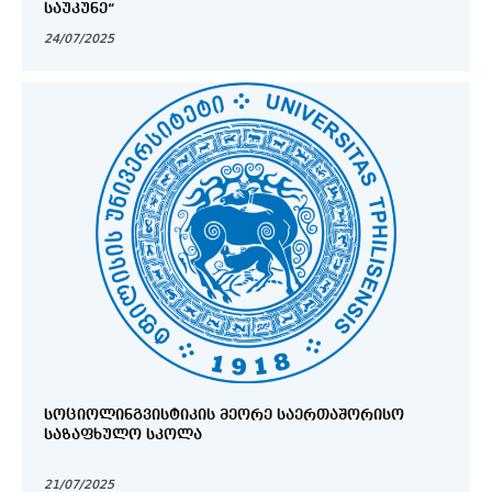
ᲡᲐᲣᲙᲣᲜᲔ“
24/07/2025
ᲡᲝᲪᲘᲝᲚᲘᲜᲒᲕᲘᲡᲢᲘᲙᲘᲡ ᲛᲔᲝᲠᲔ ᲡᲐᲔᲠᲗᲐᲨᲝᲠᲘᲡᲝ
ᲡᲐᲖᲐᲤᲮᲣᲚᲝ ᲡᲙᲝᲚᲐ
21/07/2025