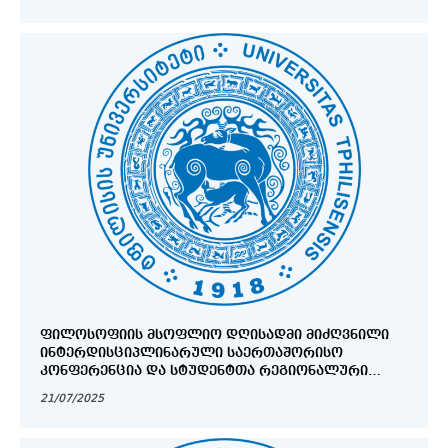
ᲤᲘᲚᲝᲡᲝᲤᲘᲘᲡ ᲛᲡᲝᲤᲚᲘᲝ ᲓᲦᲘᲡᲐᲓᲛᲘ ᲛᲘᲫᲦᲕᲜᲘᲚᲘ
ᲘᲜᲢᲔᲠᲓᲘᲡᲪᲘᲞᲚᲘᲜᲐᲠᲣᲚᲘ ᲡᲐᲔᲠᲗᲐᲨᲝᲠᲘᲡᲝ
ᲙᲝᲜᲤᲔᲠᲔᲜᲪᲘᲐ ᲓᲐ ᲡᲢᲣᲓᲔᲜᲢᲗᲐ ᲠᲔᲒᲘᲝᲜᲐᲚᲣᲠᲘ
ᲙᲝᲜᲤᲔᲠᲔᲜᲪᲘᲐ
21/07/2025