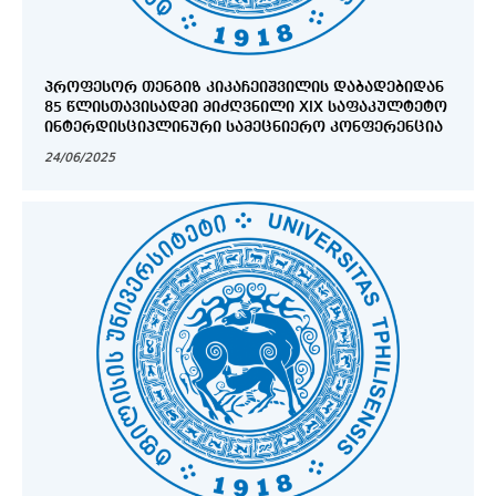
ᲞᲠᲝᲤᲔᲡᲝᲠ ᲗᲔᲜᲒᲘᲖ ᲙᲘᲙᲐᲩᲔᲘᲨᲕᲘᲚᲘᲡ ᲓᲐᲑᲐᲓᲔᲑᲘᲓᲐᲜ
85 ᲬᲚᲘᲡᲗᲐᲕᲘᲡᲐᲓᲛᲘ ᲛᲘᲫᲦᲕᲜᲘᲚᲘ XIX ᲡᲐᲤᲐᲙᲣᲚᲢᲔᲢᲝ
ᲘᲜᲢᲔᲠᲓᲘᲡᲪᲘᲞᲚᲘᲜᲣᲠᲘ ᲡᲐᲛᲔᲪᲜᲘᲔᲠᲝ ᲙᲝᲜᲤᲔᲠᲔᲜᲪᲘᲐ
24/06/2025