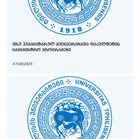
ᲗᲡᲣ ᲰᲣᲛᲐᲜᲘᲢᲐᲠᲣᲚ ᲛᲔᲪᲜᲘᲔᲠᲔᲑᲐᲗᲐ ᲤᲐᲙᲣᲚᲢᲔᲢᲘᲡ
ᲡᲐᲛᲐᲒᲘᲡᲢᲠᲝ ᲞᲠᲝᲒᲠᲐᲛᲔᲑᲘ
07/08/2025