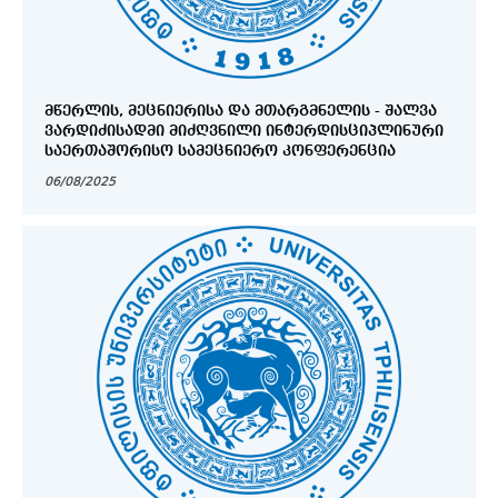
ᲛᲬᲔᲠᲚᲘᲡ, ᲛᲔᲪᲜᲘᲔᲠᲘᲡᲐ ᲓᲐ ᲛᲗᲐᲠᲒᲛᲜᲔᲚᲘᲡ - ᲨᲐᲚᲕᲐ
ᲕᲐᲠᲓᲘᲫᲘᲡᲐᲓᲛᲘ ᲛᲘᲫᲦᲕᲜᲘᲚᲘ ᲘᲜᲢᲔᲠᲓᲘᲡᲪᲘᲞᲚᲘᲜᲣᲠᲘ
ᲡᲐᲔᲠᲗᲐᲨᲝᲠᲘᲡᲝ ᲡᲐᲛᲔᲪᲜᲘᲔᲠᲝ ᲙᲝᲜᲤᲔᲠᲔᲜᲪᲘᲐ
06/08/2025