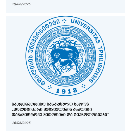
19/06/2025
ᲡᲐᲔᲠᲗᲐᲨᲝᲠᲘᲡᲝ ᲡᲐᲖᲐᲤᲮᲣᲚᲝ ᲡᲙᲝᲚᲐ
„ᲞᲝᲚᲘᲢᲘᲙᲣᲠᲘ ᲛᲔᲢᲧᲕᲔᲚᲔᲑᲘᲡ ᲐᲜᲐᲚᲘᲖᲘ -
ᲗᲐᲜᲐᲛᲔᲓᲠᲝᲕᲔ ᲛᲔᲗᲝᲓᲔᲑᲘ ᲓᲐ ᲢᲔᲥᲜᲝᲚᲝᲒᲘᲔᲑᲘ“
16/06/2025