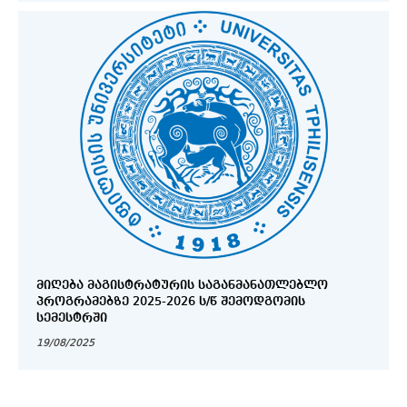
ᲛᲘᲦᲔᲑᲐ ᲛᲐᲒᲘᲡᲢᲠᲐᲢᲣᲠᲘᲡ ᲡᲐᲒᲐᲜᲛᲐᲜᲐᲗᲚᲔᲑᲚᲝ
ᲞᲠᲝᲒᲠᲐᲛᲔᲑᲖᲔ 2025-2026 Ს/Წ ᲨᲔᲛᲝᲓᲒᲝᲛᲘᲡ
ᲡᲔᲛᲔᲡᲢᲠᲨᲘ
19/08/2025