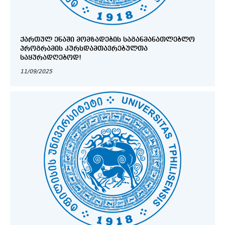
ᲥᲐᲠᲗᲣᲚ ᲔᲜᲐᲨᲘ ᲛᲝᲛᲖᲐᲓᲔᲑᲘᲡ ᲡᲐᲒᲐᲜᲛᲐᲜᲐᲗᲚᲔᲑᲚᲝ
ᲞᲠᲝᲒᲠᲐᲛᲘᲡ ᲙᲣᲠᲡᲓᲐᲛᲗᲐᲕᲠᲔᲑᲣᲚᲗᲐ
ᲡᲐᲧᲣᲠᲐᲓᲦᲔᲑᲝᲓ!
11/09/2025