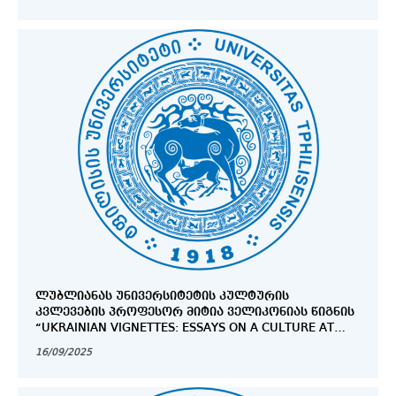
ᲚᲣᲑᲚᲘᲐᲜᲐᲡ ᲣᲜᲘᲕᲔᲠᲡᲘᲢᲔᲢᲘᲡ ᲙᲣᲚᲢᲣᲠᲘᲡ
ᲙᲕᲚᲔᲕᲔᲑᲘᲡ ᲞᲠᲝᲤᲔᲡᲝᲠ ᲛᲘᲢᲘᲐ ᲕᲔᲚᲘᲙᲝᲜᲘᲐᲡ ᲬᲘᲒᲜᲘᲡ
“UKRAINIAN VIGNETTES: ESSAYS ON A CULTURE AT
WAR” ᲞᲠᲔᲖᲔᲜᲢᲐᲪᲘᲐ
16/09/2025