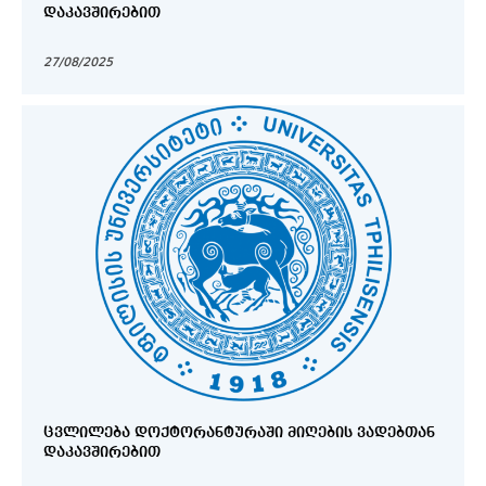
ᲓᲐᲙᲐᲕᲨᲘᲠᲔᲑᲘᲗ
27/08/2025
ᲪᲕᲚᲘᲚᲔᲑᲐ ᲓᲝᲥᲢᲝᲠᲐᲜᲢᲣᲠᲐᲨᲘ ᲛᲘᲦᲔᲑᲘᲡ ᲕᲐᲓᲔᲑᲗᲐᲜ
ᲓᲐᲙᲐᲕᲨᲘᲠᲔᲑᲘᲗ