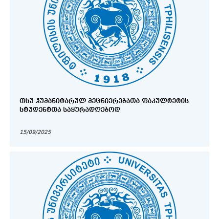
ᲗᲡᲣ ᲰᲣᲛᲐᲜᲘᲢᲐᲠᲣᲚ ᲛᲔᲪᲜᲘᲔᲠᲔᲑᲐᲗᲐ ᲤᲐᲙᲣᲚᲢᲔᲢᲘᲡ
ᲡᲢᲣᲓᲔᲜᲢᲗᲐ ᲡᲐᲧᲣᲠᲐᲓᲦᲔᲑᲝᲓ
15/09/2025