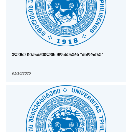
ᲔᲚᲔᲜᲔ ᲒᲘᲣᲜᲐᲨᲕᲘᲚᲘᲡ ᲛᲝᲮᲡᲔᲜᲔᲑᲐ "ᲐᲒᲝᲠᲐᲖᲔ"
01/10/2025