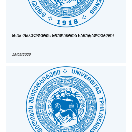
ᲡᲮᲕᲐ ᲤᲐᲙᲣᲚᲢᲔᲢᲘᲡ ᲡᲢᲣᲓᲔᲜᲢᲗᲐ ᲡᲐᲧᲣᲠᲐᲓᲦᲔᲑᲝᲓ!
15/09/2025