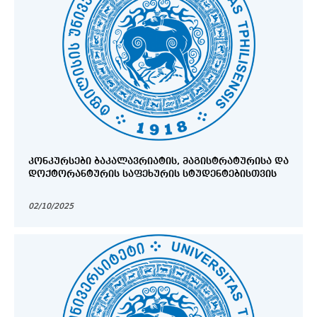
ᲙᲝᲜᲙᲣᲠᲡᲔᲑᲘ ᲑᲐᲙᲐᲚᲐᲕᲠᲘᲐᲢᲘᲡ, ᲛᲐᲒᲘᲡᲢᲠᲐᲢᲣᲠᲘᲡᲐ ᲓᲐ
ᲓᲝᲥᲢᲝᲠᲐᲜᲢᲣᲠᲘᲡ ᲡᲐᲤᲔᲮᲣᲠᲘᲡ ᲡᲢᲣᲓᲔᲜᲢᲔᲑᲘᲡᲗᲕᲘᲡ
02/10/2025