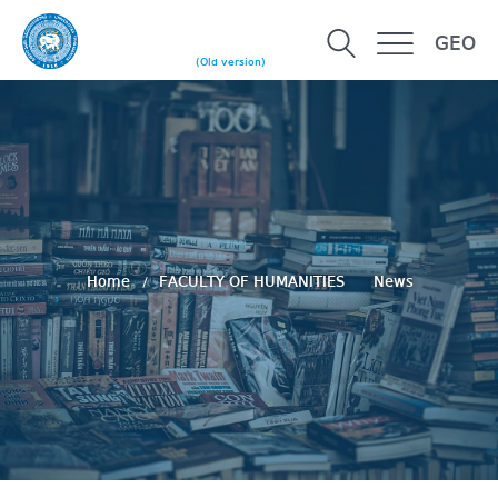
GEO
(Old version)
Home
FACULTY OF HUMANITIES
News