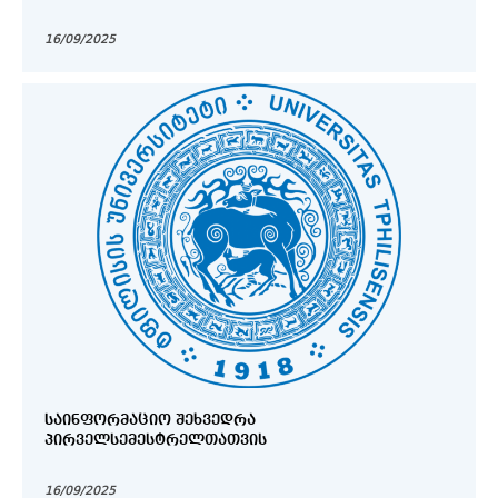
16/09/2025
ᲡᲐᲘᲜᲤᲝᲠᲛᲐᲪᲘᲝ ᲨᲔᲮᲕᲔᲓᲠᲐ
ᲞᲘᲠᲕᲔᲚᲡᲔᲛᲔᲡᲢᲠᲔᲚᲗᲐᲗᲕᲘᲡ
16/09/2025