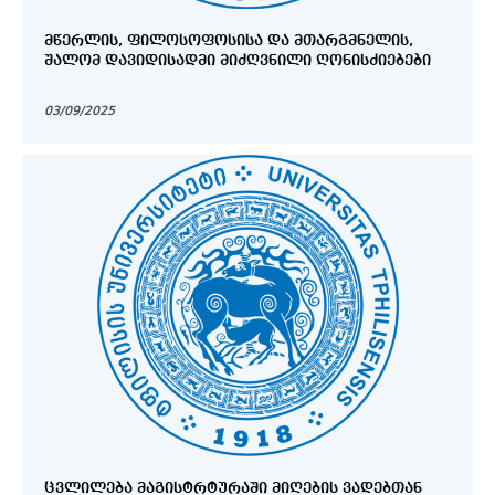
ᲛᲬᲔᲠᲚᲘᲡ, ᲤᲘᲚᲝᲡᲝᲤᲝᲡᲘᲡᲐ ᲓᲐ ᲛᲗᲐᲠᲒᲛᲜᲔᲚᲘᲡ,
ᲨᲐᲚᲝᲛ ᲓᲐᲕᲘᲓᲘᲡᲐᲓᲛᲘ ᲛᲘᲫᲦᲕᲜᲘᲚᲘ ᲦᲝᲜᲘᲡᲫᲘᲔᲑᲔᲑᲘ
03/09/2025
ᲪᲕᲚᲘᲚᲔᲑᲐ ᲛᲐᲒᲘᲡᲢᲠᲢᲣᲠᲐᲨᲘ ᲛᲘᲦᲔᲑᲘᲡ ᲕᲐᲓᲔᲑᲗᲐᲜ