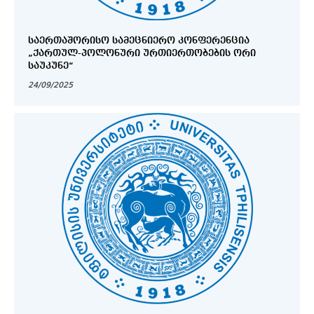
ᲡᲐᲔᲠᲗᲐᲨᲝᲠᲘᲡᲝ ᲡᲐᲛᲔᲪᲜᲘᲔᲠᲝ ᲙᲝᲜᲤᲔᲠᲔᲜᲪᲘᲐ
„ᲥᲐᲠᲗᲣᲚ-ᲞᲝᲚᲝᲜᲣᲠᲘ ᲣᲠᲗᲘᲔᲠᲗᲝᲑᲔᲑᲘᲡ ᲝᲠᲘ
ᲡᲐᲣᲙᲣᲜᲔ“
24/09/2025