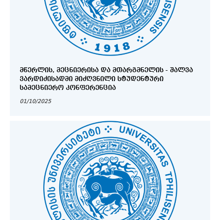
ᲛᲬᲔᲠᲚᲘᲡ, ᲛᲔᲪᲜᲘᲔᲠᲘᲡᲐ ᲓᲐ ᲛᲗᲐᲠᲒᲛᲜᲔᲚᲘᲡ - ᲨᲐᲚᲕᲐ
ᲕᲐᲠᲓᲘᲫᲘᲡᲐᲓᲛᲘ ᲛᲘᲫᲦᲕᲜᲘᲚᲘ ᲡᲢᲣᲓᲔᲜᲢᲣᲠᲘ
ᲡᲐᲛᲔᲪᲜᲘᲔᲠᲝ ᲙᲝᲜᲤᲔᲠᲔᲜᲪᲘᲐ
01/10/2025