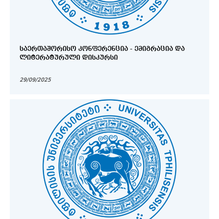
ᲡᲐᲔᲠᲗᲐᲨᲝᲠᲘᲡᲝ ᲙᲝᲜᲤᲔᲠᲔᲜᲪᲘᲐ - ᲔᲛᲘᲒᲠᲐᲪᲘᲐ ᲓᲐ
ᲚᲘᲢᲔᲠᲐᲢᲣᲠᲣᲚᲘ ᲓᲘᲡᲙᲣᲠᲡᲘ
29/09/2025