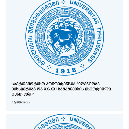
ᲡᲐᲔᲠᲗᲐᲨᲝᲠᲘᲡᲝ ᲙᲝᲜᲤᲔᲠᲔᲜᲪᲘᲐ "ᲘᲓᲔᲜᲢᲝᲑᲐ,
ᲛᲔᲮᲡᲘᲔᲠᲔᲑᲐ ᲓᲐ XX-XXI ᲡᲐᲣᲙᲣᲜᲔᲔᲑᲘᲡ ᲘᲡᲢᲝᲠᲘᲣᲚᲘ
ᲢᲔᲮᲘᲚᲔᲑᲘ"
16/09/2025