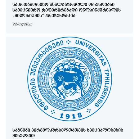
ᲡᲐᲔᲠᲗᲐᲨᲝᲠᲘᲡᲝ ᲐᲮᲐᲚᲒᲐᲖᲠᲓᲣᲚᲘ ᲝᲠᲔᲜᲝᲕᲐᲜᲘ
ᲡᲐᲛᲔᲪᲜᲘᲔᲠᲝ ᲠᲔᲤᲔᲠᲘᲠᲔᲑᲐᲓᲘ ᲝᲜᲚᲐᲘᲜᲟᲣᲠᲜᲐᲚᲘᲡ
„ᲛᲘᲚᲔᲜᲘᲣᲛᲘᲡ“ ᲞᲠᲔᲖᲔᲜᲢᲐᲪᲘᲐ
22/09/2025
ᲡᲐᲒᲜᲔᲑᲘ ᲞᲘᲠᲕᲔᲚᲙᲣᲠᲡᲔᲚᲗᲐᲗᲕᲘᲡ ᲡᲞᲔᲪᲘᲐᲚᲝᲑᲔᲑᲘᲡ
ᲛᲘᲮᲔᲓᲕᲘᲗ