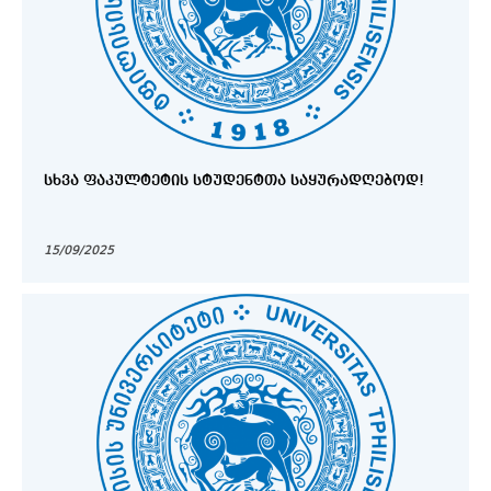
ᲡᲮᲕᲐ ᲤᲐᲙᲣᲚᲢᲔᲢᲘᲡ ᲡᲢᲣᲓᲔᲜᲢᲗᲐ ᲡᲐᲧᲣᲠᲐᲓᲦᲔᲑᲝᲓ!
15/09/2025