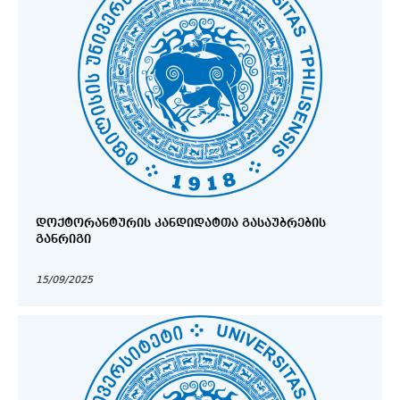
ᲓᲝᲥᲢᲝᲠᲐᲜᲢᲣᲠᲘᲡ ᲙᲐᲜᲓᲘᲓᲐᲢᲗᲐ ᲒᲐᲡᲐᲣᲑᲠᲔᲑᲘᲡ
ᲒᲐᲜᲠᲘᲒᲘ
15/09/2025