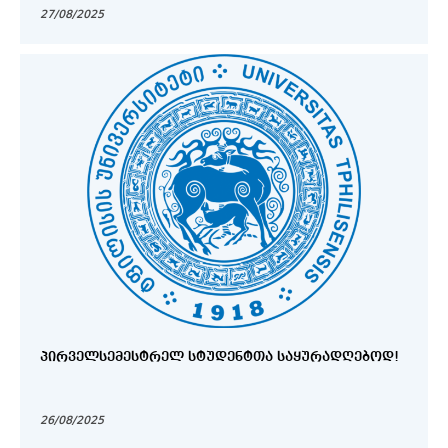
27/08/2025
ᲞᲘᲠᲕᲔᲚᲡᲔᲛᲔᲡᲢᲠᲔᲚ ᲡᲢᲣᲓᲔᲜᲢᲗᲐ ᲡᲐᲧᲣᲠᲐᲓᲦᲔᲑᲝᲓ!
26/08/2025