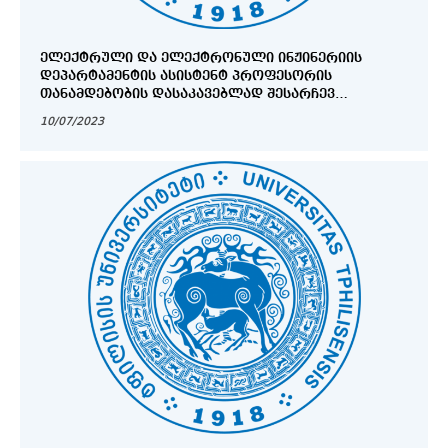
ᲔᲚᲔᲥᲢᲠᲣᲚᲘ ᲓᲐ ᲔᲚᲔᲥᲢᲠᲝᲜᲣᲚᲘ ᲘᲜᲟᲘᲜᲔᲠᲘᲘᲡ
ᲓᲔᲞᲐᲠᲢᲐᲛᲔᲜᲢᲘᲡ ᲐᲡᲘᲡᲢᲔᲜᲢ ᲞᲠᲝᲤᲔᲡᲝᲠᲘᲡ
ᲗᲐᲜᲐᲛᲓᲔᲑᲝᲑᲘᲡ ᲓᲐᲡᲐᲙᲐᲕᲔᲑᲚᲐᲓ ᲨᲔᲡᲐᲠᲩᲔᲕ
ᲡᲐᲙᲝᲜᲙᲣᲠᲡᲝ ᲙᲝᲛᲘᲡᲘᲐᲡᲗᲐᲜ ᲒᲐᲡᲐᲣᲑᲠᲔᲑᲘᲡ ᲒᲐᲜᲠᲘᲒᲘ
10/07/2023