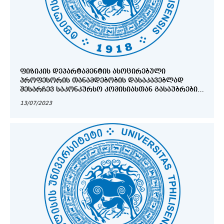
ᲤᲘᲖᲘᲙᲘᲡ ᲓᲔᲞᲐᲠᲢᲐᲛᲔᲜᲢᲘᲡ ᲐᲡᲝᲪᲘᲠᲔᲑᲣᲚᲘ
ᲞᲠᲝᲤᲔᲡᲝᲠᲘᲡ ᲗᲐᲜᲐᲛᲓᲔᲑᲝᲑᲘᲡ ᲓᲐᲡᲐᲙᲐᲕᲔᲑᲚᲐᲓ
ᲨᲔᲡᲐᲠᲩᲔᲕ ᲡᲐᲙᲝᲜᲙᲣᲠᲡᲝ ᲙᲝᲛᲘᲡᲘᲐᲡᲗᲐᲜ ᲒᲐᲡᲐᲣᲑᲠᲔᲑᲘᲡ
ᲒᲐᲜᲠᲘᲒᲘ
13/07/2023