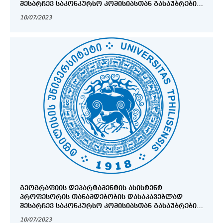
ᲨᲔᲡᲐᲠᲩᲔᲕ ᲡᲐᲙᲝᲜᲙᲣᲠᲡᲝ ᲙᲝᲛᲘᲡᲘᲐᲡᲗᲐᲜ ᲒᲐᲡᲐᲣᲑᲠᲔᲑᲘᲡ
ᲒᲐᲜᲠᲘᲒᲘ
10/07/2023
ᲒᲔᲝᲒᲠᲐᲤᲘᲘᲡ ᲓᲔᲞᲐᲠᲢᲐᲛᲔᲜᲢᲘᲡ ᲐᲡᲘᲡᲢᲔᲜᲢ
ᲞᲠᲝᲤᲔᲡᲝᲠᲘᲡ ᲗᲐᲜᲐᲛᲓᲔᲑᲝᲑᲘᲡ ᲓᲐᲡᲐᲙᲐᲕᲔᲑᲚᲐᲓ
ᲨᲔᲡᲐᲠᲩᲔᲕ ᲡᲐᲙᲝᲜᲙᲣᲠᲡᲝ ᲙᲝᲛᲘᲡᲘᲐᲡᲗᲐᲜ ᲒᲐᲡᲐᲣᲑᲠᲔᲑᲘᲡ
ᲒᲐᲜᲠᲘᲒᲘ
10/07/2023