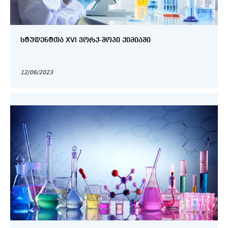
ᲡᲢᲣᲓᲔᲜᲢᲗᲐ XVI ᲕᲝᲠᲥ-ᲨᲝᲞᲘ ᲥᲘᲛᲘᲐᲨᲘ
12/06/2023