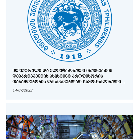
ᲔᲚᲔᲥᲢᲠᲣᲚᲘ ᲓᲐ ᲔᲚᲔᲥᲢᲠᲝᲜᲣᲚᲘ ᲘᲜᲟᲘᲜᲔᲠᲘᲘᲡ
ᲓᲔᲞᲐᲠᲢᲐᲛᲔᲜᲢᲘᲡ ᲐᲡᲘᲡᲢᲔᲜᲢ ᲞᲠᲝᲤᲔᲡᲝᲠᲘᲡ
ᲗᲐᲜᲐᲛᲓᲔᲑᲝᲑᲘᲡ ᲓᲐᲡᲐᲙᲐᲕᲔᲑᲚᲐᲓ ᲒᲐᲛᲝᲪᲮᲐᲓᲔᲑᲣᲚᲘ
ᲙᲝᲜᲙᲣᲠᲡᲘᲡ ᲨᲔᲓᲔᲒᲔᲑᲘ
14/07/2023