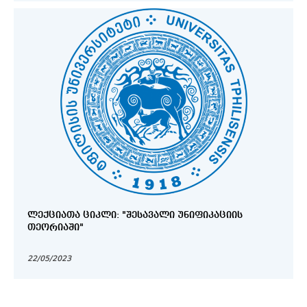
ᲚᲔᲥᲪᲘᲐᲗᲐ ᲪᲘᲙᲚᲘ: "ᲨᲔᲡᲐᲕᲐᲚᲘ ᲣᲜᲘᲤᲘᲙᲐᲪᲘᲘᲡ
ᲗᲔᲝᲠᲘᲐᲨᲘ"
22/05/2023