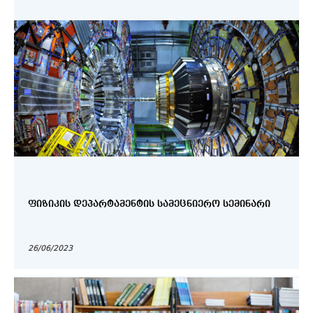
ᲤᲘᲖᲘᲙᲘᲡ ᲓᲔᲞᲐᲠᲢᲐᲛᲔᲜᲢᲘᲡ ᲡᲐᲛᲔᲪᲜᲘᲔᲠᲝ ᲡᲔᲛᲘᲜᲐᲠᲘ
26/06/2023