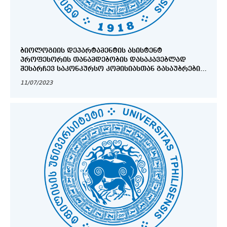
ᲑᲘᲝᲚᲝᲒᲘᲘᲡ ᲓᲔᲞᲐᲠᲢᲐᲛᲔᲜᲢᲘᲡ ᲐᲡᲘᲡᲢᲔᲜᲢ
ᲞᲠᲝᲤᲔᲡᲝᲠᲘᲡ ᲗᲐᲜᲐᲛᲓᲔᲑᲝᲑᲘᲡ ᲓᲐᲡᲐᲙᲐᲕᲔᲑᲚᲐᲓ
ᲨᲔᲡᲐᲠᲩᲔᲕ ᲡᲐᲙᲝᲜᲙᲣᲠᲡᲝ ᲙᲝᲛᲘᲡᲘᲐᲡᲗᲐᲜ ᲒᲐᲡᲐᲣᲑᲠᲔᲑᲘᲡ
ᲒᲐᲜᲠᲘᲒᲘ
11/07/2023