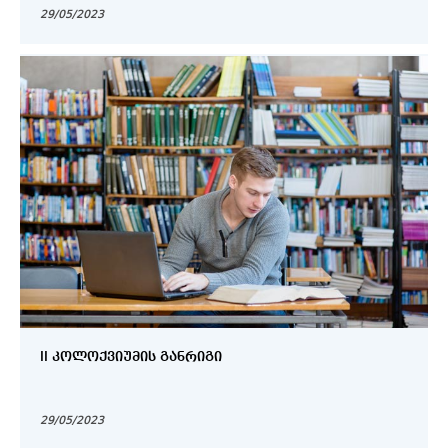
29/05/2023
II ᲙᲝᲚᲝᲥᲕᲘᲣᲛᲘᲡ ᲒᲐᲜᲠᲘᲒᲘ
29/05/2023