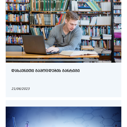
ᲓᲐᲡᲙᲕᲜᲘᲗᲘ ᲒᲐᲛᲝᲪᲓᲔᲑᲘᲡ ᲒᲐᲜᲠᲘᲒᲘ
21/06/2023