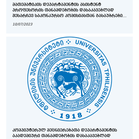
ᲛᲐᲗᲔᲛᲐᲢᲘᲙᲘᲡ ᲓᲔᲞᲐᲠᲢᲐᲛᲔᲜᲢᲘᲡ ᲐᲡᲘᲡᲢᲔᲜᲢ
ᲞᲠᲝᲤᲔᲡᲝᲠᲘᲡ ᲗᲐᲜᲐᲛᲓᲔᲑᲝᲑᲘᲡ ᲓᲐᲡᲐᲙᲐᲕᲔᲑᲚᲐᲓ
ᲨᲔᲡᲐᲠᲩᲔᲕ ᲡᲐᲙᲝᲜᲙᲣᲠᲡᲝ ᲙᲝᲛᲘᲡᲘᲐᲡᲗᲐᲜ ᲒᲐᲡᲐᲣᲑᲠᲔᲑᲘᲡ
ᲒᲐᲜᲠᲘᲒᲘ
10/07/2023
ᲙᲝᲛᲞᲘᲣᲢᲔᲠᲣᲚ ᲛᲔᲪᲜᲘᲔᲠᲔᲑᲐᲗᲐ ᲓᲔᲞᲐᲠᲢᲐᲛᲔᲜᲢᲘᲡ
ᲐᲙᲐᲓᲔᲛᲘᲣᲠᲘ ᲗᲐᲜᲐᲛᲓᲔᲑᲝᲑᲘᲡ ᲓᲐᲡᲐᲙᲐᲕᲔᲑᲚᲐᲓ