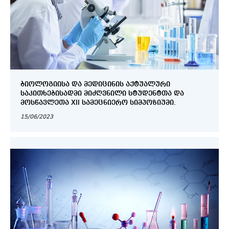
ᲑᲘᲝᲚᲝᲒᲘᲘᲡᲐ ᲓᲐ ᲛᲔᲓᲘᲪᲘᲜᲘᲡ ᲐᲥᲢᲣᲐᲚᲣᲠᲘ
ᲡᲐᲙᲘᲗᲮᲔᲑᲘᲡᲐᲓᲛᲘ ᲛᲘᲫᲦᲕᲜᲘᲚᲘ ᲡᲢᲣᲓᲔᲜᲢᲗᲐ ᲓᲐ
ᲛᲝᲡᲬᲐᲕᲚᲔᲗᲐ XII ᲡᲐᲛᲔᲪᲜᲘᲔᲠᲝ ᲡᲘᲛᲞᲝᲖᲘᲣᲛᲘ.
15/06/2023