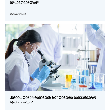
ᲛᲝᲡᲐᲞᲝᲕᲔᲑᲚᲐᲓ!
07/06/2023
ᲥᲘᲛᲘᲘᲡ ᲓᲔᲞᲐᲠᲢᲐᲛᲔᲜᲢᲘᲡ ᲡᲢᲣᲓᲔᲜᲢᲗᲐ ᲡᲐᲛᲔᲪᲜᲘᲔᲠᲝ
ᲬᲠᲘᲡ ᲡᲮᲓᲝᲛᲐ