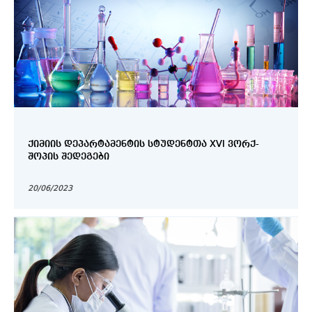
ᲥᲘᲛᲘᲘᲡ ᲓᲔᲞᲐᲠᲢᲐᲛᲔᲜᲢᲘᲡ ᲡᲢᲣᲓᲔᲜᲢᲗᲐ XVI ᲕᲝᲠᲥ-
ᲨᲝᲞᲘᲡ ᲨᲔᲓᲔᲒᲔᲑᲘ
20/06/2023