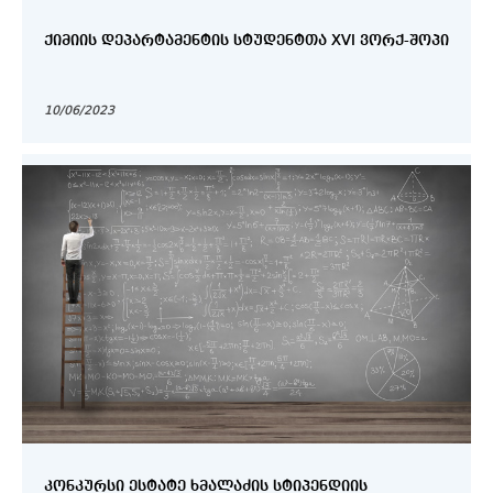
ᲥᲘᲛᲘᲘᲡ ᲓᲔᲞᲐᲠᲢᲐᲛᲔᲜᲢᲘᲡ ᲡᲢᲣᲓᲔᲜᲢᲗᲐ XVI ᲕᲝᲠᲥ-ᲨᲝᲞᲘ
10/06/2023
ᲙᲝᲜᲙᲣᲠᲡᲘ ᲔᲡᲢᲐᲢᲔ ᲮᲛᲐᲚᲐᲫᲘᲡ ᲡᲢᲘᲞᲔᲜᲓᲘᲘᲡ