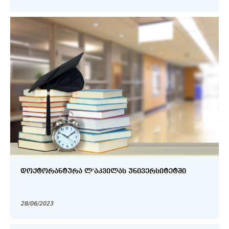
ᲓᲝᲥᲢᲝᲠᲐᲜᲢᲣᲠᲐ Ლ’ᲐᲙᲕᲘᲚᲐᲡ ᲣᲜᲘᲕᲔᲠᲡᲘᲢᲔᲢᲨᲘ
28/06/2023