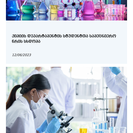
ᲥᲘᲛᲘᲘᲡ ᲓᲔᲞᲐᲠᲢᲐᲛᲔᲜᲢᲘᲡ ᲡᲢᲣᲓᲔᲜᲢᲗᲐ ᲡᲐᲛᲔᲪᲜᲘᲔᲠᲝ
ᲬᲠᲘᲡ ᲡᲮᲓᲝᲛᲐ
12/06/2023