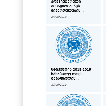
ᲙᲝᲛᲞᲘᲣᲢᲔᲠᲣᲚᲘ
ᲛᲔᲪᲜᲘᲔᲠᲔᲑᲔᲑᲘᲡ
ᲛᲘᲛᲐᲠᲗᲣᲚᲔᲑᲘᲡ
ᲡᲢᲣᲓᲔᲜᲢᲗᲐ
24/06/2019
ᲡᲐᲛᲔᲪᲜᲘᲔᲠᲝ ᲬᲠᲘᲡ
ᲡᲮᲓᲝᲛᲐ 25.06.
ᲡᲢᲘᲞᲔᲜᲓᲘᲐ 2018-2019
ᲡᲐᲡᲬᲐᲕᲚᲝ ᲬᲚᲘᲡ
ᲒᲐᲖᲐᲤᲮᲣᲚᲘᲡ
ᲡᲔᲛᲔᲡᲢᲠᲘ-
17/06/2019
ᲓᲐᲖᲣᲡᲢᲔᲑᲣᲚᲘ
ᲨᲔᲓᲔᲒᲔᲑᲘ