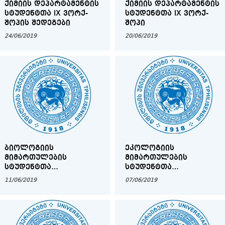
ᲥᲘᲛᲘᲘᲡ ᲓᲔᲞᲐᲠᲢᲐᲛᲔᲜᲢᲘᲡ
ᲥᲘᲛᲘᲘᲡ ᲓᲔᲞᲐᲠᲢᲐᲛᲔᲜᲢᲘᲡ
ᲡᲢᲣᲓᲔᲜᲢᲗᲐ IX ᲕᲝᲠᲥ-
ᲡᲢᲣᲓᲔᲜᲢᲗᲐ IX ᲕᲝᲠᲥ-
ᲨᲝᲞᲘᲡ ᲨᲔᲓᲔᲒᲔᲑᲘ
ᲨᲝᲞᲘ
24/06/2019
20/06/2019
ᲑᲘᲝᲚᲝᲒᲘᲘᲡ
ᲔᲙᲝᲚᲝᲒᲘᲘᲡ
ᲛᲘᲛᲐᲠᲗᲣᲚᲔᲑᲘᲡ
ᲛᲘᲛᲐᲠᲗᲣᲚᲔᲑᲘᲡ
ᲡᲢᲣᲓᲔᲜᲢᲗᲐ
ᲡᲢᲣᲓᲔᲜᲢᲗᲐ
ᲡᲐᲧᲣᲠᲐᲓᲦᲔᲑᲝᲓ!
ᲡᲐᲧᲣᲠᲐᲓᲦᲔᲑᲝᲓ!
11/06/2019
07/06/2019