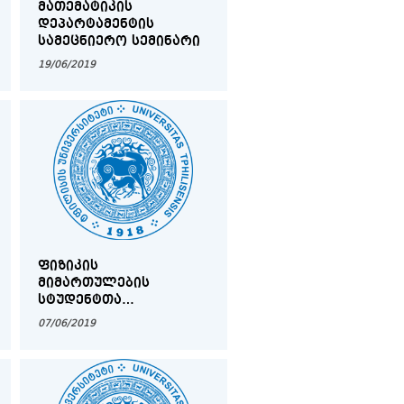
ᲛᲐᲗᲔᲛᲐᲢᲘᲙᲘᲡ
ᲓᲔᲞᲐᲠᲢᲐᲛᲔᲜᲢᲘᲡ
ᲡᲐᲛᲔᲪᲜᲘᲔᲠᲝ ᲡᲔᲛᲘᲜᲐᲠᲘ
19/06/2019
ᲤᲘᲖᲘᲙᲘᲡ
ᲛᲘᲛᲐᲠᲗᲣᲚᲔᲑᲘᲡ
ᲡᲢᲣᲓᲔᲜᲢᲗᲐ
ᲡᲐᲧᲣᲠᲐᲓᲦᲔᲑᲝᲓ!
07/06/2019