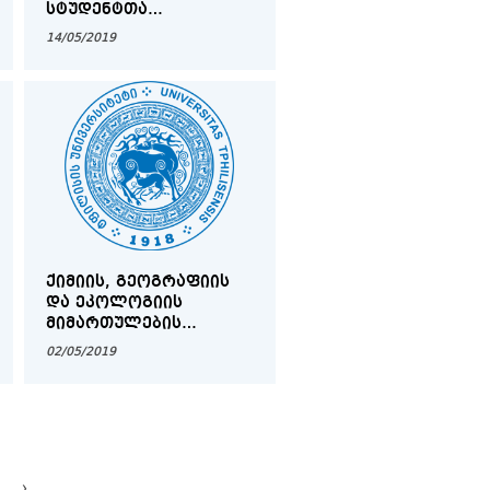
ᲡᲢᲣᲓᲔᲜᲢᲗᲐ
ᲡᲐᲧᲣᲠᲐᲓᲦᲔᲑᲝᲓ!
14/05/2019
ᲥᲘᲛᲘᲘᲡ, ᲒᲔᲝᲒᲠᲐᲤᲘᲘᲡ
ᲓᲐ ᲔᲙᲝᲚᲝᲒᲘᲘᲡ
ᲛᲘᲛᲐᲠᲗᲣᲚᲔᲑᲘᲡ
ᲡᲢᲣᲓᲔᲜᲢᲗᲐ
02/05/2019
ᲡᲐᲧᲣᲠᲐᲓᲦᲔᲑᲝᲓ!
›