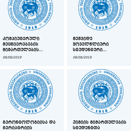
ᲙᲝᲛᲞᲘᲣᲢᲔᲠᲣᲚᲘ
ᲛᲔᲨᲕᲘᲓᲔ
ᲛᲔᲪᲜᲘᲔᲠᲔᲑᲔᲑᲘᲡ
ᲧᲝᲕᲔᲚᲬᲚᲘᲣᲠᲘ
ᲛᲘᲛᲐᲠᲗᲣᲚᲔᲑᲘᲡ
ᲡᲢᲣᲓᲔᲜᲢᲣᲠᲘ
ᲡᲢᲣᲓᲔᲜᲢᲗᲐ
ᲡᲐᲤᲐᲙᲣᲚᲢᲔᲢᲝ
06/06/2019
06/06/2019
ᲡᲐᲛᲔᲪᲜᲘᲔᲠᲝ ᲬᲠᲘᲡ
ᲙᲝᲜᲤᲔᲠᲔᲜᲪᲘᲐ
ᲡᲮᲓᲝᲛᲐ
ᲒᲔᲠᲝᲜᲢᲝᲚᲝᲒᲘᲘᲡᲐ ᲓᲐ
ᲥᲘᲛᲘᲘᲡ ᲛᲘᲛᲐᲠᲗᲣᲚᲔᲑᲘᲡ
ᲒᲔᲠᲘᲐᲢᲠᲘᲘᲡ
ᲡᲢᲣᲓᲔᲜᲢᲗᲐ