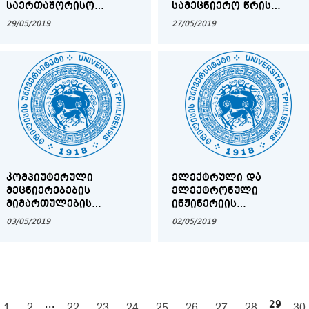
ᲡᲐᲔᲠᲗᲐᲨᲝᲠᲘᲡᲝ
ᲡᲐᲛᲔᲪᲜᲘᲔᲠᲝ ᲬᲠᲘᲡ
ᲐᲡᲝᲪᲘᲐᲪᲘᲘᲡ
ᲡᲮᲓᲝᲛᲐ
29/05/2019
27/05/2019
ᲡᲞᲔᲪᲘᲐᲚᲣᲠᲘ ᲞᲠᲘᲖᲘ
ᲙᲝᲛᲞᲘᲣᲢᲔᲠᲣᲚᲘ
ᲔᲚᲔᲥᲢᲠᲣᲚᲘ ᲓᲐ
ᲛᲔᲪᲜᲘᲔᲠᲔᲑᲔᲑᲘᲡ
ᲔᲚᲔᲥᲢᲠᲝᲜᲣᲚᲘ
ᲛᲘᲛᲐᲠᲗᲣᲚᲔᲑᲘᲡ
ᲘᲜᲟᲘᲜᲔᲠᲘᲘᲡ
ᲡᲢᲣᲓᲔᲜᲢᲗᲐ
ᲡᲢᲣᲓᲔᲜᲢᲔᲑᲘᲡ
03/05/2019
02/05/2019
ᲡᲐᲛᲔᲪᲜᲘᲔᲠᲝ ᲬᲠᲘᲡ
ᲡᲐᲧᲣᲠᲐᲓᲦᲔᲑᲝᲓ!
ᲡᲮᲓᲝᲛᲐ
...
29
1
2
22
23
24
25
26
27
28
30