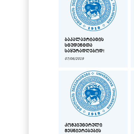
ᲑᲐᲙᲐᲚᲐᲕᲠᲘᲐᲢᲘᲡ
ᲡᲢᲣᲓᲔᲜᲢᲗᲐ
ᲡᲐᲧᲣᲠᲐᲓᲦᲔᲑᲝᲓ!
07/06/2019
ᲙᲝᲛᲞᲘᲣᲢᲔᲠᲣᲚᲘ
ᲛᲔᲪᲜᲘᲔᲠᲔᲑᲔᲑᲘᲡ