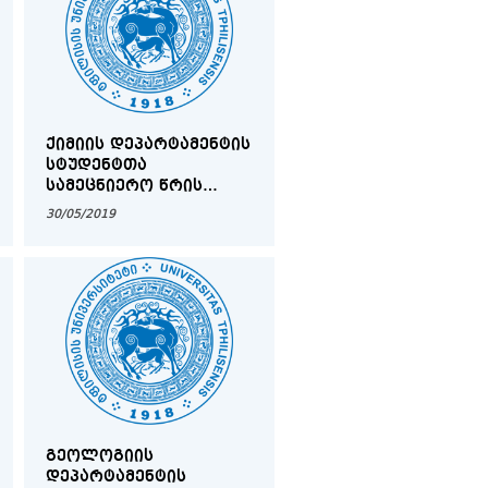
ᲥᲘᲛᲘᲘᲡ ᲓᲔᲞᲐᲠᲢᲐᲛᲔᲜᲢᲘᲡ
ᲡᲢᲣᲓᲔᲜᲢᲗᲐ
ᲡᲐᲛᲔᲪᲜᲘᲔᲠᲝ ᲬᲠᲘᲡ
ᲡᲮᲓᲝᲛᲐ
30/05/2019
ᲒᲔᲝᲚᲝᲒᲘᲘᲡ
ᲓᲔᲞᲐᲠᲢᲐᲛᲔᲜᲢᲘᲡ