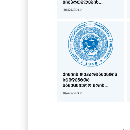
ᲛᲘᲛᲐᲠᲗᲣᲚᲔᲑᲘᲡ
ᲡᲢᲣᲓᲔᲜᲢᲗᲐ
30/05/2019
ᲡᲐᲛᲔᲪᲜᲘᲔᲠᲝ ᲬᲠᲘᲡ
ᲡᲮᲓᲝᲛᲐ
ᲥᲘᲛᲘᲘᲡ ᲓᲔᲞᲐᲠᲢᲐᲛᲔᲜᲢᲘᲡ
ᲡᲢᲣᲓᲔᲜᲢᲗᲐ
ᲡᲐᲛᲔᲪᲜᲘᲔᲠᲝ ᲬᲠᲘᲡ
ᲡᲮᲓᲝᲛᲐ
06/05/2019
‹