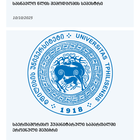
ᲡᲐᲡᲬᲐᲕᲚᲝ ᲬᲚᲘᲡ ᲨᲔᲛᲝᲓᲒᲝᲛᲘᲡ ᲡᲔᲛᲔᲡᲢᲠᲘ
10/10/2025
ᲡᲐᲔᲠᲗᲐᲨᲝᲠᲘᲡᲝ ᲰᲣᲛᲐᲜᲘᲢᲐᲠᲣᲚᲘ ᲡᲐᲛᲐᲠᲗᲐᲚᲨᲘ
ᲔᲠᲝᲕᲜᲣᲚᲘ ᲨᲔᲯᲘᲑᲠᲘ