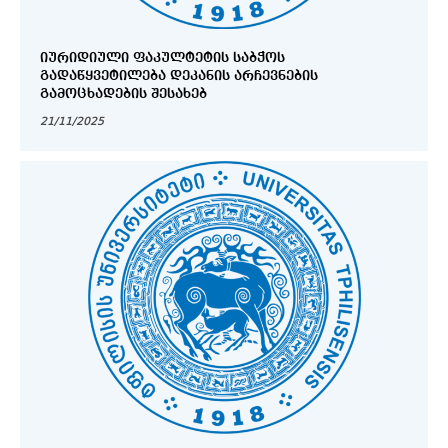
ᲘᲣᲠᲘᲓᲘᲣᲚᲘ ᲤᲐᲙᲣᲚᲢᲔᲢᲘᲡ ᲡᲐᲑᲭᲝᲡ
ᲒᲐᲓᲐᲬᲧᲕᲔᲢᲘᲚᲔᲑᲐ ᲓᲔᲙᲐᲜᲘᲡ ᲐᲠᲩᲔᲕᲜᲔᲑᲘᲡ
ᲒᲐᲛᲝᲪᲮᲐᲓᲔᲑᲘᲡ ᲨᲔᲡᲐᲮᲔᲑ
21/11/2025