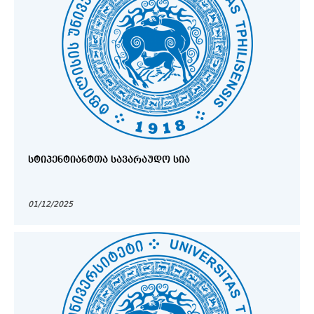
ᲡᲢᲘᲞᲔᲜᲢᲘᲐᲜᲢᲗᲐ ᲡᲐᲕᲐᲠᲐᲣᲓᲝ ᲡᲘᲐ
01/12/2025