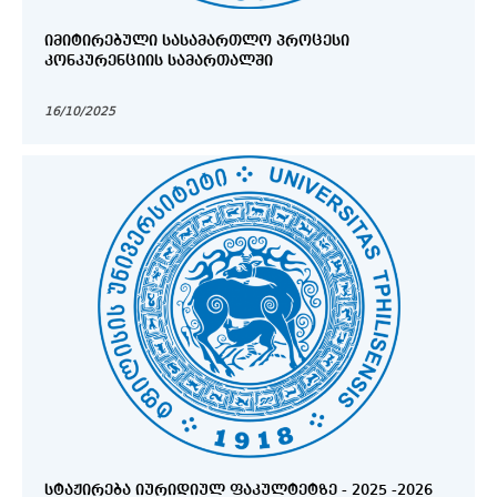
ᲘᲛᲘᲢᲘᲠᲔᲑᲣᲚᲘ ᲡᲐᲡᲐᲛᲐᲠᲗᲚᲝ ᲞᲠᲝᲪᲔᲡᲘ
ᲙᲝᲜᲙᲣᲠᲔᲜᲪᲘᲘᲡ ᲡᲐᲛᲐᲠᲗᲐᲚᲨᲘ
16/10/2025
ᲡᲢᲐᲟᲘᲠᲔᲑᲐ ᲘᲣᲠᲘᲓᲘᲣᲚ ᲤᲐᲙᲣᲚᲢᲔᲢᲖᲔ - 2025 -2026