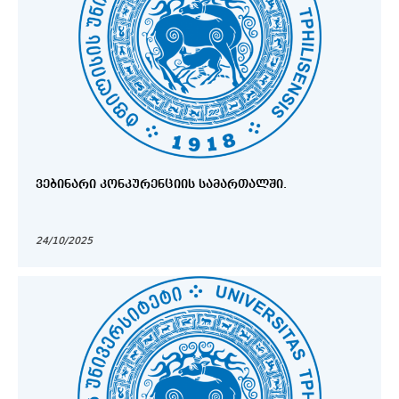
ᲕᲔᲑᲘᲜᲐᲠᲘ ᲙᲝᲜᲙᲣᲠᲔᲜᲪᲘᲘᲡ ᲡᲐᲛᲐᲠᲗᲐᲚᲨᲘ.
24/10/2025