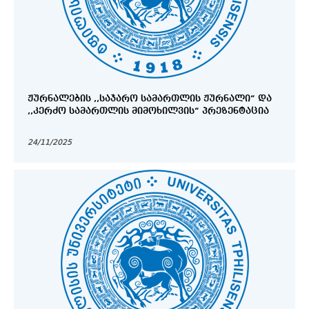
ᲟᲣᲠᲜᲐᲚᲔᲑᲘᲡ ,,ᲡᲐᲯᲐᲠᲝ ᲡᲐᲛᲐᲠᲗᲚᲘᲡ ᲟᲣᲠᲜᲐᲚᲘ“ ᲓᲐ
,,ᲙᲔᲠᲫᲝ ᲡᲐᲛᲐᲠᲗᲚᲘᲡ ᲛᲘᲛᲝᲮᲘᲚᲕᲘᲡ“ ᲞᲠᲔᲖᲔᲜᲢᲐᲪᲘᲐ
24/11/2025