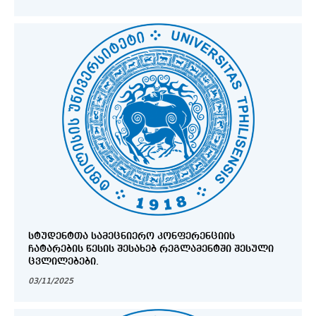
ᲡᲢᲣᲓᲔᲜᲢᲗᲐ ᲡᲐᲛᲔᲪᲜᲘᲔᲠᲝ ᲙᲝᲜᲤᲔᲠᲔᲜᲪᲘᲘᲡ
ᲩᲐᲢᲐᲠᲔᲑᲘᲡ ᲬᲔᲡᲘᲡ ᲨᲔᲡᲐᲮᲔᲑ ᲠᲔᲒᲚᲐᲛᲔᲜᲢᲨᲘ ᲨᲔᲡᲣᲚᲘ
ᲪᲕᲚᲘᲚᲔᲑᲔᲑᲘ.
03/11/2025