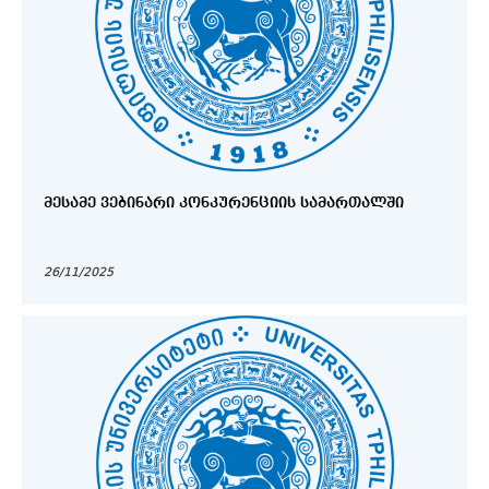
ᲛᲔᲡᲐᲛᲔ ᲕᲔᲑᲘᲜᲐᲠᲘ ᲙᲝᲜᲙᲣᲠᲔᲜᲪᲘᲘᲡ ᲡᲐᲛᲐᲠᲗᲐᲚᲨᲘ
26/11/2025