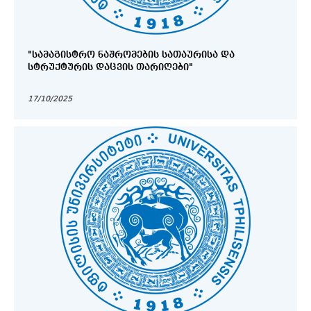
"ᲡᲐᲛᲐᲒᲘᲡᲢᲠᲝ ᲜᲐᲨᲠᲝᲛᲔᲑᲘᲡ ᲡᲐᲗᲐᲣᲠᲘᲡᲐ ᲓᲐ
ᲡᲢᲠᲣᲥᲢᲣᲠᲘᲡ ᲓᲐᲪᲕᲘᲡ ᲗᲐᲠᲘᲦᲔᲑᲘ"
17/10/2025