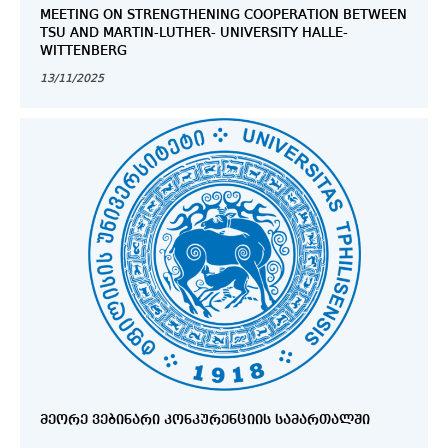
MEETING ON STRENGTHENING COOPERATION BETWEEN
TSU AND MARTIN-LUTHER- UNIVERSITY HALLE-
WITTENBERG
13/11/2025
ᲛᲔᲝᲠᲔ ᲕᲔᲑᲘᲜᲐᲠᲘ ᲙᲝᲜᲙᲣᲠᲔᲜᲪᲘᲘᲡ ᲡᲐᲛᲐᲠᲗᲐᲚᲨᲘ