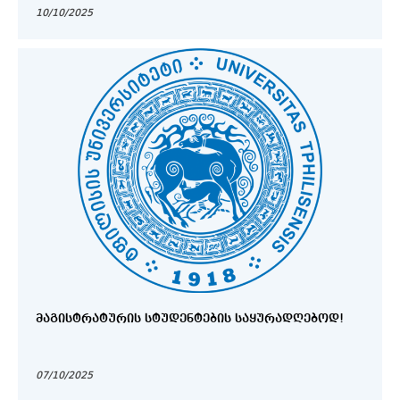
10/10/2025
ᲛᲐᲒᲘᲡᲢᲠᲐᲢᲣᲠᲘᲡ ᲡᲢᲣᲓᲔᲜᲢᲔᲑᲘᲡ ᲡᲐᲧᲣᲠᲐᲓᲦᲔᲑᲝᲓ!
07/10/2025