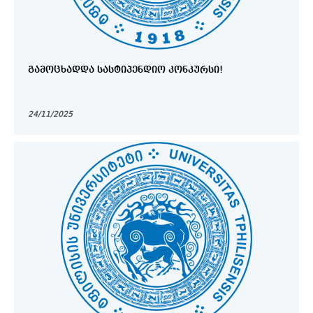
ᲒᲐᲛᲝᲪᲮᲐᲓᲓᲐ ᲡᲐᲡᲢᲘᲞᲔᲜᲓᲘᲝ ᲙᲝᲜᲙᲣᲠᲡᲘ!
24/11/2025