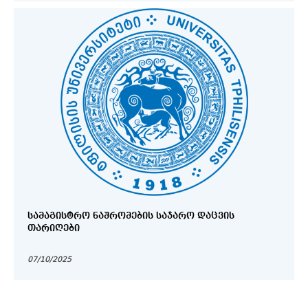
ᲡᲐᲛᲐᲒᲘᲡᲢᲠᲝ ᲜᲐᲨᲠᲝᲛᲔᲑᲘᲡ ᲡᲐᲯᲐᲠᲝ ᲓᲐᲪᲕᲘᲡ
ᲗᲐᲠᲘᲦᲔᲑᲘ
07/10/2025