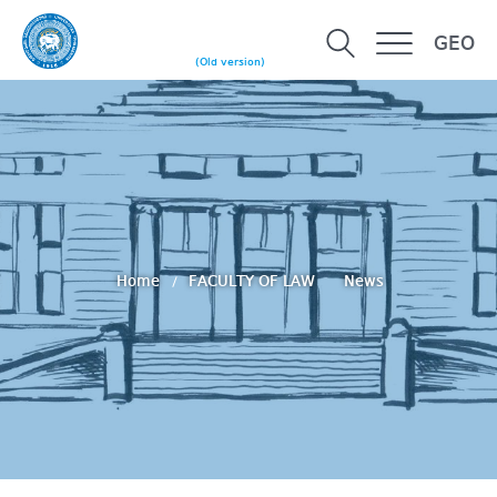
GEO
(Old version)
Home
FACULTY OF LAW
News