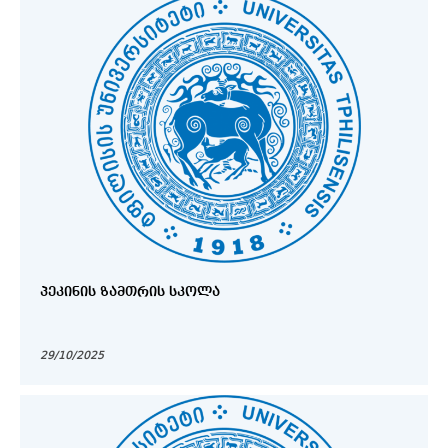
ᲞᲔᲙᲘᲜᲘᲡ ᲖᲐᲛᲗᲠᲘᲡ ᲡᲙᲝᲚᲐ
29/10/2025