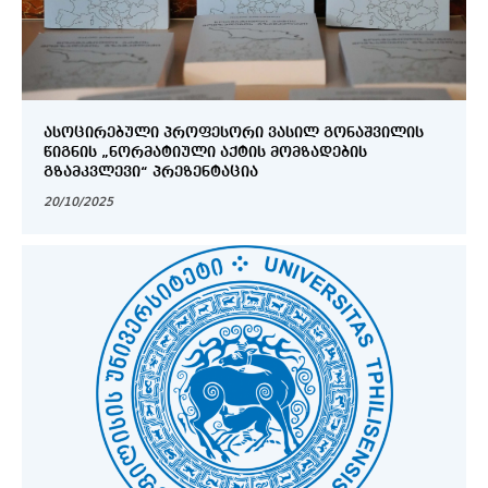
ᲐᲡᲝᲪᲘᲠᲔᲑᲣᲚᲘ ᲞᲠᲝᲤᲔᲡᲝᲠᲘ ᲕᲐᲡᲘᲚ ᲒᲝᲜᲐᲨᲕᲘᲚᲘᲡ
ᲬᲘᲒᲜᲘᲡ „ᲜᲝᲠᲛᲐᲢᲘᲣᲚᲘ ᲐᲥᲢᲘᲡ ᲛᲝᲛᲖᲐᲓᲔᲑᲘᲡ
ᲒᲖᲐᲛᲙᲕᲚᲔᲕᲘ“ ᲞᲠᲔᲖᲔᲜᲢᲐᲪᲘᲐ
20/10/2025