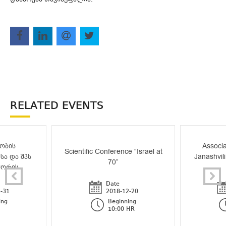
RELATED EVENTS
ობის
Associa
Scientific Conference “Israel at
სა და შპს
Janashvili
70”
შორის
Date
-31
2018-12-20
ing
Beginning
10:00 HR