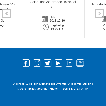
Scientific Conference “Israel at
სა და შპს
Janashvili
70”
შორის
Date
-31
2018-12-20
ing
Beginning
10:00 HR
Address: 1 Ilia Tchavtchavadze Avenue, Academic Building
I, 0179 Tbilisi, Georgia. Phone: (+995 32) 2 25 04 84