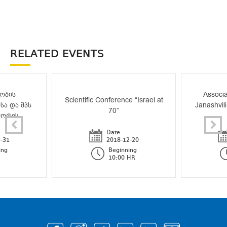
RELATED EVENTS
ობის
Associa
Scientific Conference “Israel at
სა და შპს
Janashvili
70”
შორის
Date
-31
2018-12-20
ing
Beginning
10:00 HR