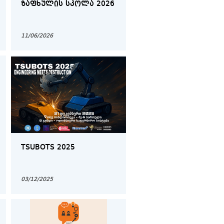
ᲖᲐᲤᲮᲣᲚᲘᲡ ᲡᲙᲝᲚᲐ 2026
11/06/2026
TSUBOTS 2025
03/12/2025