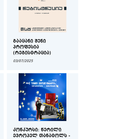
ᲒᲐᲐᲪᲐᲜᲘ ᲨᲔᲜᲘ
ᲞᲠᲝᲤᲔᲡᲘᲐ
(ᲠᲔᲒᲘᲡᲢᲠᲐᲪᲘᲐ)
03/07/2025
ᲙᲝᲜᲙᲣᲠᲡᲘ: ᲬᲔᲠᲘᲚᲘ
ᲔᲕᲠᲝᲞᲔᲚ ᲗᲐᲜᲐᲢᲝᲚᲡ -