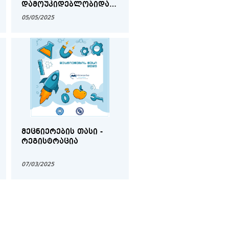
ᲓᲐᲛᲝᲣᲙᲘᲓᲔᲑᲚᲝᲑᲘᲓᲐᲜ
ᲗᲐᲕᲘᲡᲣᲤᲚᲔᲑᲐᲛᲓᲔ
05/05/2025
ᲛᲔᲪᲜᲘᲔᲠᲔᲑᲘᲡ ᲗᲐᲡᲘ -
ᲠᲔᲒᲘᲡᲢᲠᲐᲪᲘᲐ
07/03/2025