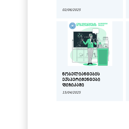
02/06/2025
ᲜᲝᲑᲔᲚᲘᲐᲜᲢᲔᲑᲘᲡ
ᲔᲥᲡᲞᲔᲠᲘᲛᲔᲜᲢᲔᲑᲘ
ᲤᲘᲖᲘᲙᲐᲨᲘ
15/04/2025