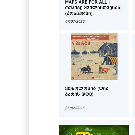
MAPS ARE FOR ALL |
ᲠᲣᲙᲔᲑᲘ ᲧᲕᲔᲚᲐᲡᲗᲕᲘᲡᲐᲐ
(ᲙᲝᲜᲙᲣᲠᲡᲘ)
07/07/2026
ᲔᲗᲜᲝᲚᲝᲒᲘᲐ (ᲦᲘᲐ
ᲙᲐᲠᲘᲡ ᲓᲦᲔ)
26/02/2026