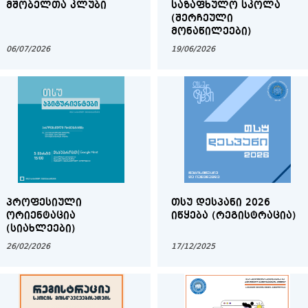
ᲛᲨᲝᲑᲔᲚᲗᲐ ᲙᲚᲣᲑᲘ
ᲡᲐᲖᲐᲤᲮᲣᲚᲝ ᲡᲙᲝᲚᲐ
(ᲨᲔᲠᲩᲔᲣᲚᲘ
ᲛᲝᲜᲐᲬᲘᲚᲔᲔᲑᲘ)
06/07/2026
19/06/2026
ᲞᲠᲝᲤᲔᲡᲘᲣᲚᲘ
ᲗᲡᲣ ᲓᲔᲡᲞᲐᲜᲘ 2026
ᲝᲠᲘᲔᲜᲢᲐᲪᲘᲐ
ᲘᲬᲧᲔᲑᲐ (ᲠᲔᲒᲘᲡᲢᲠᲐᲪᲘᲐ)
(ᲡᲘᲐᲮᲚᲔᲔᲑᲘ)
26/02/2026
17/12/2025