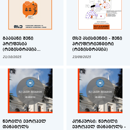
ᲒᲐᲐᲪᲐᲜᲘ ᲨᲔᲜᲘ
ᲗᲡᲣ ᲐᲡᲘᲡᲢᲔᲜᲢᲘ - ᲨᲔᲜᲘ
ᲞᲠᲝᲤᲔᲡᲘᲐ
ᲞᲠᲝᲤᲝᲠᲘᲔᲜᲢᲘᲠᲘ
(ᲠᲔᲒᲘᲡᲢᲠᲐᲪᲘᲐ
(ᲠᲔᲒᲘᲡᲢᲠᲐᲪᲘᲐ)
ᲛᲝᲡᲬᲐᲕᲚᲔᲔᲑᲘᲡᲐᲗᲕᲘᲡ)
21/10/2025
23/09/2025
ᲬᲔᲠᲘᲚᲘ ᲔᲕᲠᲝᲞᲔᲚ
ᲙᲝᲜᲙᲣᲠᲡᲘ: ᲬᲔᲠᲘᲚᲘ
ᲗᲐᲜᲐᲢᲝᲚᲡ
ᲔᲕᲠᲝᲞᲔᲚ ᲗᲐᲜᲐᲢᲝᲚᲡ -