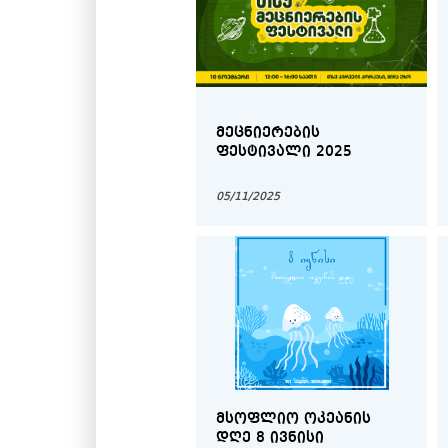
ᲛᲔᲪᲜᲘᲔᲠᲔᲑᲘᲡ
ᲤᲔᲡᲢᲘᲕᲐᲚᲘ 2025
05/11/2025
ᲛᲡᲝᲤᲚᲘᲝ ᲝᲙᲔᲐᲜᲘᲡ
ᲓᲦᲔ 8 ᲘᲕᲜᲘᲡᲘ