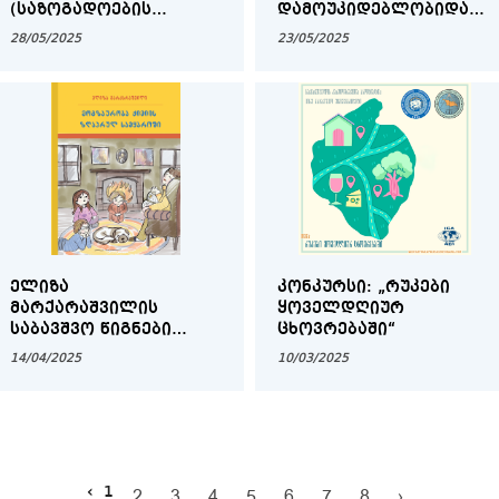
(ᲡᲐᲖᲝᲒᲐᲓᲝᲔᲑᲘᲡ
ᲓᲐᲛᲝᲣᲙᲘᲓᲔᲑᲚᲝᲑᲘᲓᲐᲜ
ᲠᲩᲔᲣᲚᲘ ᲐᲗᲔᲣᲚᲘ)
ᲗᲐᲕᲘᲡᲣᲤᲚᲔᲑᲐᲛᲓᲔ
28/05/2025
23/05/2025
(ᲬᲔᲠᲘᲚᲔᲑᲘ)
ᲔᲚᲘᲖᲐ
ᲙᲝᲜᲙᲣᲠᲡᲘ: „ᲠᲣᲙᲔᲑᲘ
ᲛᲐᲠᲥᲐᲠᲐᲨᲕᲘᲚᲘᲡ
ᲧᲝᲕᲔᲚᲓᲦᲘᲣᲠ
ᲡᲐᲑᲐᲕᲨᲕᲝ ᲬᲘᲒᲜᲔᲑᲘ
ᲪᲮᲝᲕᲠᲔᲑᲐᲨᲘ“
(ᲛᲝᲒᲖᲐᲣᲠᲝᲑᲐ ᲥᲘᲛᲘᲘᲡ
14/04/2025
10/03/2025
ᲡᲐᲛᲧᲐᲠᲝᲨᲘ)
‹
1
2
3
4
5
6
7
8
›