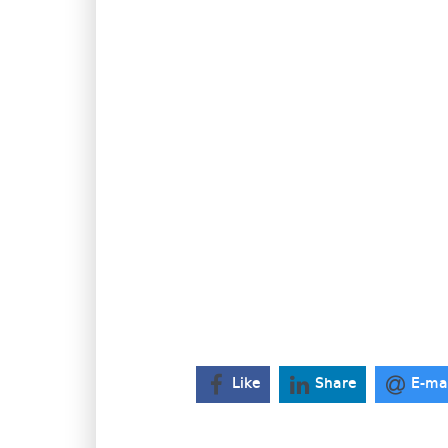
Like
Share
E-ma