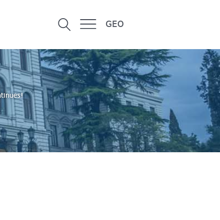
GEO
ntinues!