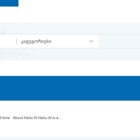
Location: Tbilisi, Georgia (Hybrid) Type: Full-time About Helio AI Helio.AI is a...