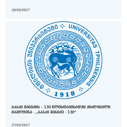
20/03/2017
ᲐᲙᲐᲙᲘ ᲨᲐᲜᲘᲫᲘᲡ – 130 ᲬᲚᲘᲡᲗᲐᲕᲘᲡᲐᲓᲛᲘ ᲛᲘᲫᲦᲕᲜᲘᲚᲘ
ᲒᲐᲛᲝᲤᲔᲜᲐ - „ᲐᲙᲐᲙᲘ ᲨᲐᲜᲘᲫᲔ - 130“
27/02/2017