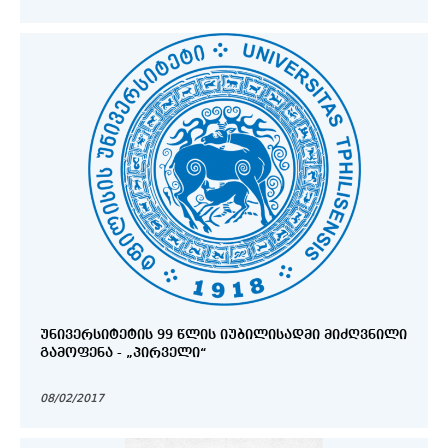
ᲣᲜᲘᲕᲔᲠᲡᲘᲢᲔᲢᲘᲡ 99 ᲬᲚᲘᲡ ᲘᲣᲑᲘᲚᲘᲡᲐᲓᲛᲘ ᲛᲘᲫᲦᲕᲜᲘᲚᲘ
ᲒᲐᲛᲝᲤᲔᲜᲐ - „ᲞᲘᲠᲕᲔᲚᲘ“
08/02/2017