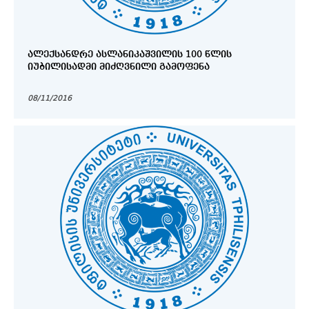
ᲐᲚᲔᲥᲡᲐᲜᲓᲠᲔ ᲐᲡᲚᲐᲜᲘᲙᲐᲨᲕᲘᲚᲘᲡ 100 ᲬᲚᲘᲡ
ᲘᲣᲑᲘᲚᲘᲡᲐᲓᲛᲘ ᲛᲘᲫᲦᲕᲜᲘᲚᲘ ᲒᲐᲛᲝᲤᲔᲜᲐ
08/11/2016