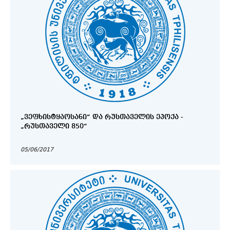
„ᲕᲔᲤᲮᲘᲡᲢᲧᲐᲝᲡᲐᲜᲘ“ ᲓᲐ ᲠᲣᲡᲗᲐᲕᲔᲚᲘᲡ ᲔᲞᲝᲥᲐ -
„ᲠᲣᲡᲗᲐᲕᲔᲚᲘ 850“
05/06/2017