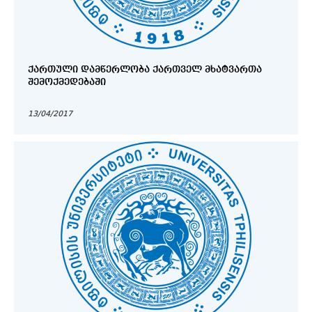
ᲥᲐᲠᲗᲣᲚᲘ ᲓᲐᲛᲬᲔᲠᲚᲝᲑᲐ ᲥᲐᲠᲗᲕᲔᲚ ᲛᲮᲐᲢᲕᲐᲠᲗᲐ
ᲨᲔᲛᲝᲥᲛᲔᲓᲔᲑᲐᲨᲘ
13/04/2017