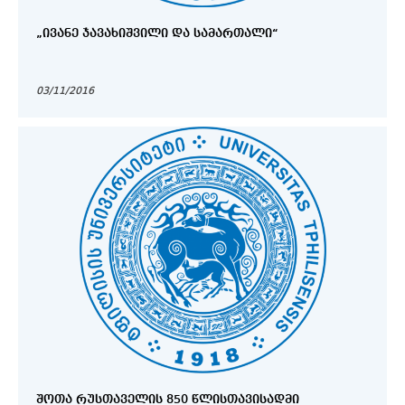
„ᲘᲕᲐᲜᲔ ᲯᲐᲕᲐᲮᲘᲨᲕᲘᲚᲘ ᲓᲐ ᲡᲐᲛᲐᲠᲗᲐᲚᲘ“
03/11/2016
ᲨᲝᲗᲐ ᲠᲣᲡᲗᲐᲕᲔᲚᲘᲡ 850 ᲬᲚᲘᲡᲗᲐᲕᲘᲡᲐᲓᲛᲘ