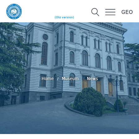
GEO
(Old version)
Home
Museum
News