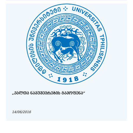
„ᲥᲐᲚᲗᲐ ᲜᲐᲛᲣᲨᲔᲕᲠᲔᲑᲘᲡ ᲒᲐᲛᲝᲤᲔᲜᲐ“
14/06/2016