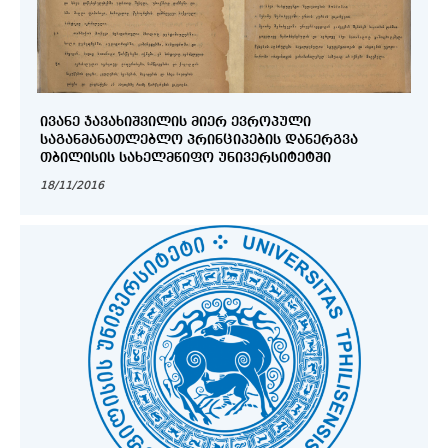
ᲘᲕᲐᲜᲔ ᲯᲐᲕᲐᲮᲘᲨᲕᲘᲚᲘᲡ ᲛᲘᲔᲠ ᲔᲕᲠᲝᲞᲣᲚᲘ
ᲡᲐᲒᲐᲜᲛᲐᲜᲐᲗᲚᲔᲑᲚᲝ ᲞᲠᲘᲜᲪᲘᲞᲔᲑᲘᲡ ᲓᲐᲜᲔᲠᲒᲕᲐ
ᲗᲑᲘᲚᲘᲡᲘᲡ ᲡᲐᲮᲔᲚᲛᲬᲘᲤᲝ ᲣᲜᲘᲕᲔᲠᲡᲘᲢᲔᲢᲨᲘ
18/11/2016