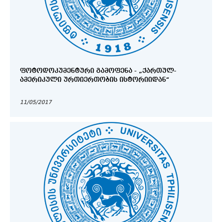
ᲤᲝᲢᲝᲓᲝᲙᲣᲛᲔᲜᲢᲣᲠᲘ ᲒᲐᲛᲝᲤᲔᲜᲐ - „ᲥᲐᲠᲗᲣᲚ-
ᲐᲛᲔᲠᲘᲙᲣᲚᲘ ᲣᲠᲗᲘᲔᲠᲗᲝᲑᲘᲡ ᲘᲡᲢᲝᲠᲘᲘᲓᲐᲜ“
11/05/2017