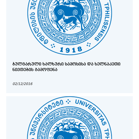
ᲑᲣᲚᲒᲐᲠᲣᲚᲘ ᲮᲐᲚᲮᲣᲠᲘ ᲡᲐᲛᲝᲡᲘᲡᲐ ᲓᲐ ᲮᲔᲚᲜᲐᲙᲔᲗᲘ
ᲜᲘᲕᲗᲔᲑᲘᲡ ᲒᲐᲛᲝᲤᲔᲜᲐ
02/12/2016