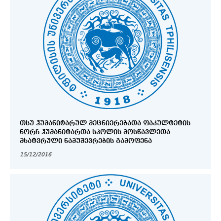
ᲗᲡᲣ ᲰᲣᲛᲐᲜᲘᲢᲐᲠᲣᲚ ᲛᲔᲪᲜᲘᲔᲠᲔᲑᲐᲗᲐ ᲤᲐᲙᲣᲚᲢᲔᲢᲘᲡ
ᲜᲝᲠᲩ ᲰᲣᲛᲐᲜᲘᲢᲐᲠᲗᲐ ᲡᲙᲝᲚᲘᲡ ᲛᲝᲡᲬᲐᲕᲚᲔᲗᲐ
ᲛᲮᲐᲢᲕᲠᲣᲚᲘ ᲜᲐᲛᲣᲨᲔᲕᲠᲔᲑᲘᲡ ᲒᲐᲛᲝᲤᲔᲜᲐ
15/12/2016