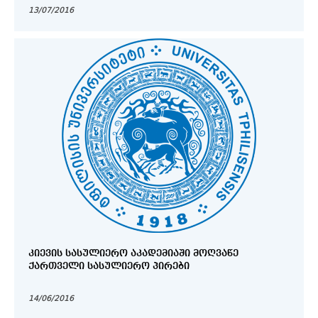
13/07/2016
ᲙᲘᲔᲕᲘᲡ ᲡᲐᲡᲣᲚᲘᲔᲠᲝ ᲐᲙᲐᲓᲔᲛᲘᲐᲨᲘ ᲛᲝᲦᲕᲐᲬᲔ
ᲥᲐᲠᲗᲕᲔᲚᲘ ᲡᲐᲡᲣᲚᲘᲔᲠᲝ ᲞᲘᲠᲔᲑᲘ
14/06/2016