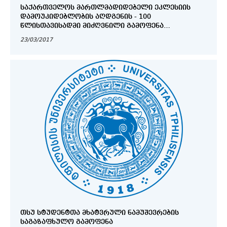
ᲡᲐᲥᲐᲠᲗᲕᲔᲚᲝᲡ ᲛᲐᲠᲗᲚᲛᲐᲓᲘᲓᲔᲑᲔᲚᲘ ᲔᲙᲚᲔᲡᲘᲘᲡ
ᲓᲐᲛᲝᲣᲙᲘᲓᲔᲑᲚᲝᲑᲘᲡ ᲐᲦᲓᲒᲔᲜᲘᲡ - 100
ᲬᲚᲘᲡᲗᲐᲕᲘᲡᲐᲓᲛᲘ ᲛᲘᲫᲦᲕᲜᲘᲚᲘ ᲒᲐᲛᲝᲤᲔᲜᲐ
„ᲐᲕᲢᲝᲙᲔᲤᲐᲚᲘᲐ 100“
23/03/2017
ᲗᲡᲣ ᲡᲢᲣᲓᲔᲜᲢᲗᲐ ᲛᲮᲐᲢᲕᲠᲣᲚᲘ ᲜᲐᲛᲣᲨᲔᲕᲠᲔᲑᲘᲡ
ᲡᲐᲒᲐᲖᲐᲤᲮᲣᲚᲝ ᲒᲐᲛᲝᲤᲔᲜᲐ