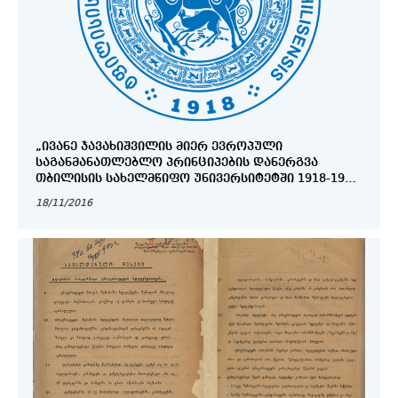
„ᲘᲕᲐᲜᲔ ᲯᲐᲕᲐᲮᲘᲨᲕᲘᲚᲘᲡ ᲛᲘᲔᲠ ᲔᲕᲠᲝᲞᲣᲚᲘ
ᲡᲐᲒᲐᲜᲛᲐᲜᲐᲗᲚᲔᲑᲚᲝ ᲞᲠᲘᲜᲪᲘᲞᲔᲑᲘᲡ ᲓᲐᲜᲔᲠᲒᲕᲐ
ᲗᲑᲘᲚᲘᲡᲘᲡ ᲡᲐᲮᲔᲚᲛᲬᲘᲤᲝ ᲣᲜᲘᲕᲔᲠᲡᲘᲢᲔᲢᲨᲘ 1918-1926
ᲬᲚᲔᲑᲨᲘ“ ᲘᲕᲐᲜᲔ ᲯᲐᲕᲐᲮᲘᲨᲕᲘᲚᲘᲡ ᲓᲐᲑᲐᲓᲔᲑᲘᲓᲐᲜ 140
18/11/2016
ᲬᲚᲘᲡ ᲘᲣᲑᲘᲚᲘᲡᲐᲓᲛᲘ ᲛᲘᲫᲦᲕᲜᲘᲚᲘ ᲒᲐᲛᲝᲤᲔᲜᲐ