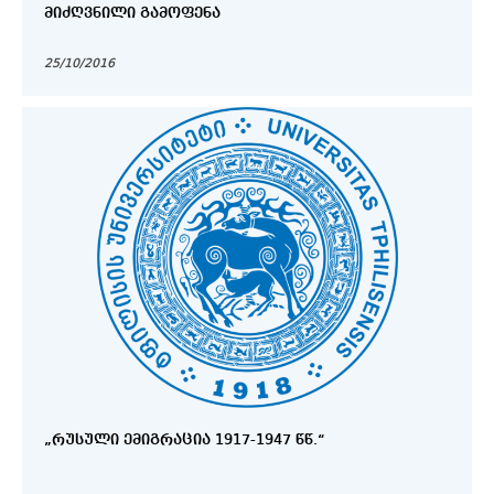
ᲛᲘᲫᲦᲕᲜᲘᲚᲘ ᲒᲐᲛᲝᲤᲔᲜᲐ
25/10/2016
„ᲠᲣᲡᲣᲚᲘ ᲔᲛᲘᲒᲠᲐᲪᲘᲐ 1917-1947 ᲬᲬ.“