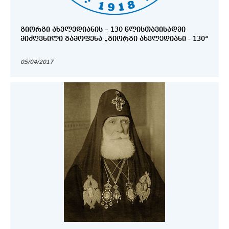
ᲒᲘᲝᲠᲒᲘ ᲐᲮᲕᲚᲔᲓᲘᲐᲜᲘᲡ – 130 ᲬᲚᲘᲡᲗᲐᲕᲘᲡᲐᲓᲛᲘ
ᲛᲘᲫᲦᲕᲜᲘᲚᲘ ᲒᲐᲛᲝᲤᲔᲜᲐ „ᲒᲘᲝᲠᲒᲘ ᲐᲮᲕᲚᲔᲓᲘᲐᲜᲘ - 130“
05/04/2017