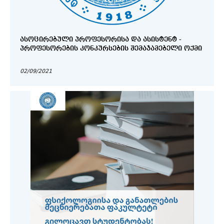
ᲐᲡᲝᲪᲘᲠᲔᲑᲣᲚᲘ ᲞᲠᲝᲤᲔᲡᲝᲠᲘᲡᲐ ᲓᲐ ᲐᲡᲘᲡᲢᲔᲜᲢ -
ᲞᲠᲝᲤᲔᲡᲝᲠᲔᲑᲘᲡ ᲙᲝᲜᲙᲣᲠᲡᲔᲑᲘᲡ ᲨᲔᲛᲐᲯᲐᲛᲔᲑᲔᲚᲘ ᲝᲥᲛᲘ
02/09/2021