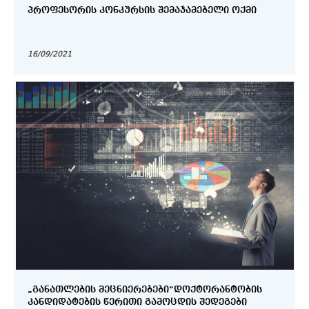
ᲞᲠᲝᲤᲔᲡᲝᲠᲘᲡ ᲙᲝᲜᲙᲣᲠᲡᲘᲡ ᲨᲔᲛᲐᲯᲐᲛᲔᲑᲔᲚᲘ ᲝᲥᲛᲘ
16/09/2021
„ᲒᲐᲜᲐᲗᲚᲔᲑᲘᲡ ᲛᲔᲪᲜᲘᲔᲠᲔᲑᲔᲑᲘ“ᲓᲝᲥᲢᲝᲠᲐᲜᲢᲝᲑᲘᲡ
ᲙᲐᲜᲓᲘᲓᲐᲢᲔᲑᲘᲡ ᲬᲔᲠᲘᲗᲘ ᲒᲐᲛᲝᲪᲓᲘᲡ ᲨᲔᲓᲔᲒᲔᲑᲘ