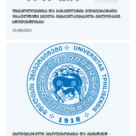
ᲤᲡᲘᲥᲝᲚᲝᲒᲘᲘᲡᲐ ᲓᲐ ᲒᲐᲜᲐᲗᲚᲔᲑᲘᲡ ᲛᲔᲪᲜᲘᲔᲠᲔᲑᲐᲗᲐ
ᲤᲐᲙᲣᲚᲢᲔᲢᲘ ᲧᲕᲔᲚᲐ ᲞᲘᲠᲕᲔᲚᲙᲣᲠᲡᲔᲚᲡ ᲒᲘᲚᲝᲪᲐᲕᲗ
ᲡᲢᲣᲓᲔᲜᲢᲝᲑᲐᲡ!
31/08/2021
ᲐᲡᲝᲪᲘᲠᲔᲑᲣᲚᲘ ᲞᲠᲝᲤᲔᲡᲝᲠᲘᲡᲐ ᲓᲐ ᲐᲡᲘᲡᲢᲔᲜᲢ -