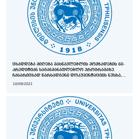
ᲪᲮᲐᲓᲓᲔᲑᲐ ᲛᲘᲦᲔᲑᲐ ᲛᲐᲡᲬᲐᲕᲚᲔᲑᲚᲘᲡ ᲛᲝᲛᲖᲐᲓᲔᲑᲘᲡ 60-
ᲙᲠᲔᲓᲘᲢᲘᲐᲜ ᲡᲐᲒᲐᲜᲛᲐᲜᲐᲗᲚᲔᲑᲚᲝ ᲞᲠᲝᲒᲠᲐᲛᲐᲖᲔ.
ᲩᲐᲡᲐᲠᲘᲪᲮᲐᲓ ᲬᲐᲠᲡᲐᲓᲒᲔᲜᲘ ᲓᲝᲙᲣᲛᲔᲜᲢᲐᲪᲘᲘᲡ ᲜᲣᲡᲮᲐ,
ᲬᲐᲠᲓᲒᲔᲜᲘᲡᲐ ᲓᲐ ᲛᲘᲡᲐᲦᲔᲑᲘ ᲒᲐᲛᲝᲪᲓᲘᲡ ᲕᲐᲓᲔᲑᲘ
10/09/2021