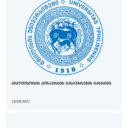
ᲞᲠᲝᲤᲔᲡᲝᲠᲘᲡ ᲙᲝᲜᲙᲣᲠᲡᲘᲡ ᲒᲐᲡᲐᲣᲑᲠᲔᲑᲘᲡ ᲒᲐᲜᲠᲘᲒᲘ
10/09/2021