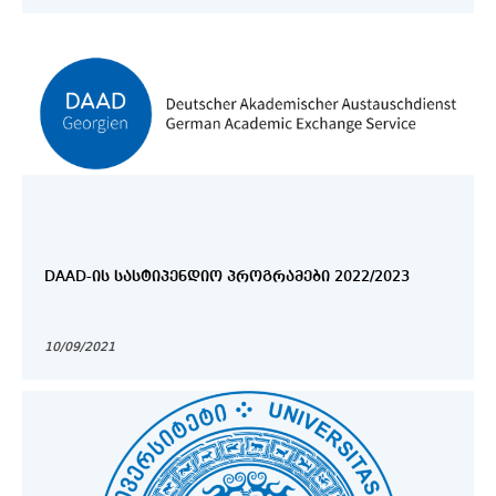
DAAD-ᲘᲡ ᲡᲐᲡᲢᲘᲞᲔᲜᲓᲘᲝ ᲞᲠᲝᲒᲠᲐᲛᲔᲑᲘ 2022/2023
10/09/2021