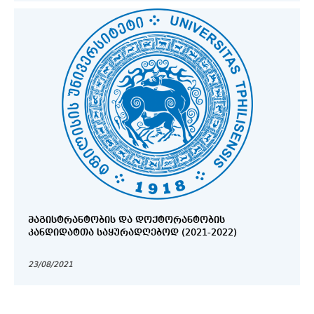
ᲛᲐᲒᲘᲡᲢᲠᲐᲜᲢᲝᲑᲘᲡ ᲓᲐ ᲓᲝᲥᲢᲝᲠᲐᲜᲢᲝᲑᲘᲡ
ᲙᲐᲜᲓᲘᲓᲐᲢᲗᲐ ᲡᲐᲧᲣᲠᲐᲓᲦᲔᲑᲝᲓ (2021-2022)
23/08/2021