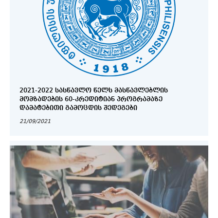
2021-2022 ᲡᲐᲡᲬᲐᲕᲚᲝ ᲬᲔᲚᲡ ᲛᲐᲡᲬᲐᲕᲚᲔᲑᲚᲘᲡ
ᲛᲝᲛᲖᲐᲓᲔᲑᲘᲡ 60-ᲙᲠᲔᲓᲘᲢᲘᲐᲜ ᲞᲠᲝᲒᲠᲐᲛᲐᲖᲔ
ᲓᲐᲛᲐᲢᲔᲑᲘᲗᲘ ᲒᲐᲛᲝᲪᲓᲘᲡ ᲨᲔᲓᲔᲒᲔᲑᲘ
21/09/2021