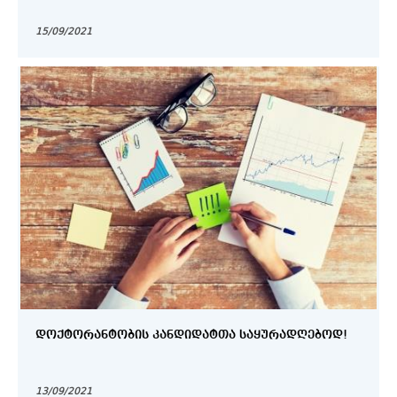
15/09/2021
ᲓᲝᲥᲢᲝᲠᲐᲜᲢᲝᲑᲘᲡ ᲙᲐᲜᲓᲘᲓᲐᲢᲗᲐ ᲡᲐᲧᲣᲠᲐᲓᲦᲔᲑᲝᲓ!
13/09/2021