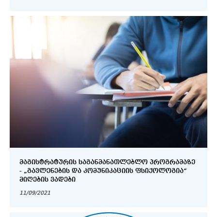
ᲛᲐᲒᲘᲡᲢᲠᲐᲢᲣᲠᲘᲡ ᲡᲐᲒᲐᲜᲛᲐᲜᲐᲗᲚᲔᲑᲚᲝ ᲞᲠᲝᲒᲠᲐᲛᲐᲖᲔ
- „ᲒᲐᲕᲚᲔᲜᲔᲑᲘᲡ ᲓᲐ ᲙᲝᲛᲣᲜᲘᲙᲐᲪᲘᲘᲡ ᲤᲡᲘᲥᲝᲚᲝᲒᲘᲐ“
ᲛᲘᲦᲔᲑᲘᲡ ᲕᲐᲓᲔᲑᲘ
11/09/2021