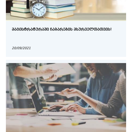
ᲛᲐᲒᲘᲡᲢᲠᲐᲢᲣᲠᲐᲨᲘ ᲩᲐᲑᲐᲠᲔᲑᲘᲡ ᲛᲡᲣᲠᲕᲔᲚᲗᲐᲗᲕᲘᲡ!
20/09/2021