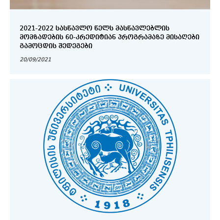
2021-2022 ᲡᲐᲡᲬᲐᲕᲚᲝ ᲬᲔᲚᲡ ᲛᲐᲡᲬᲐᲕᲚᲔᲑᲚᲘᲡ
ᲛᲝᲛᲖᲐᲓᲔᲑᲘᲡ 60-ᲙᲠᲔᲓᲘᲢᲘᲐᲜ ᲞᲠᲝᲒᲠᲐᲛᲐᲖᲔ ᲛᲘᲡᲐᲦᲔᲑᲘ
ᲒᲐᲛᲝᲪᲓᲘᲡ ᲨᲔᲓᲔᲒᲔᲑᲘ
20/09/2021