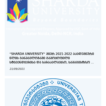
“SHARDA UNIVERSITY” ᲛᲘᲔᲠ 2021-2022 ᲐᲙᲐᲓᲔᲛᲘᲣᲠᲘ
ᲬᲚᲘᲡ ᲒᲐᲜᲛᲐᲕᲚᲝᲑᲐᲨᲘ ᲒᲐᲛᲝᲧᲝᲤᲘᲚᲘ
ᲡᲢᲘᲞᲔᲜᲓᲘᲔᲑᲘᲡᲐ ᲓᲐ ᲡᲐᲑᲐᲙᲐᲚᲐᲕᲠᲝ, ᲡᲐᲛᲐᲒᲘᲡᲢᲠᲝ ᲓᲐ
ᲡᲐᲓᲝᲥᲢᲝᲠᲝ ᲞᲠᲝᲒᲠᲐᲛᲔᲑᲘ
21/09/2021