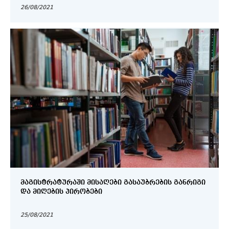
26/08/2021
ᲛᲐᲒᲘᲡᲢᲠᲐᲢᲣᲠᲐᲨᲘ ᲛᲘᲡᲐᲦᲔᲑᲘ ᲒᲐᲡᲐᲣᲑᲠᲔᲑᲘᲡ ᲒᲐᲜᲠᲘᲒᲘ
ᲓᲐ ᲛᲘᲦᲔᲑᲘᲡ ᲞᲘᲠᲝᲑᲔᲑᲘ
25/08/2021