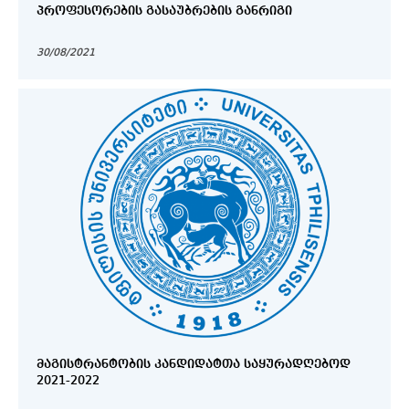
ᲞᲠᲝᲤᲔᲡᲝᲠᲔᲑᲘᲡ ᲒᲐᲡᲐᲣᲑᲠᲔᲑᲘᲡ ᲒᲐᲜᲠᲘᲒᲘ
30/08/2021
ᲛᲐᲒᲘᲡᲢᲠᲐᲜᲢᲝᲑᲘᲡ ᲙᲐᲜᲓᲘᲓᲐᲢᲗᲐ ᲡᲐᲧᲣᲠᲐᲓᲦᲔᲑᲝᲓ
2021-2022