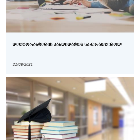
ᲓᲝᲥᲢᲝᲠᲐᲜᲢᲝᲑᲘᲡ ᲙᲐᲜᲓᲘᲓᲐᲢᲗᲐ ᲡᲐᲧᲣᲠᲐᲓᲦᲔᲑᲝᲓ!
21/09/2021