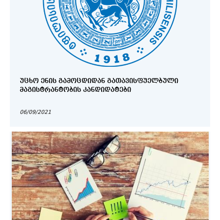
ᲣᲪᲮᲝ ᲔᲜᲘᲡ ᲒᲐᲛᲝᲪᲓᲘᲓᲐᲜ ᲒᲐᲗᲐᲕᲘᲡᲤᲣᲔᲚᲑᲣᲚᲘ
ᲛᲐᲒᲘᲡᲢᲠᲐᲜᲢᲝᲑᲘᲡ ᲙᲐᲜᲓᲘᲓᲐᲢᲔᲑᲘ
06/09/2021