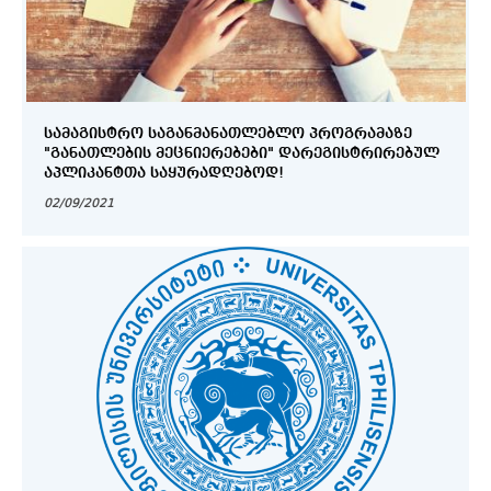
ᲡᲐᲛᲐᲒᲘᲡᲢᲠᲝ ᲡᲐᲒᲐᲜᲛᲐᲜᲐᲗᲚᲔᲑᲚᲝ ᲞᲠᲝᲒᲠᲐᲛᲐᲖᲔ
"ᲒᲐᲜᲐᲗᲚᲔᲑᲘᲡ ᲛᲔᲪᲜᲘᲔᲠᲔᲑᲔᲑᲘ" ᲓᲐᲠᲔᲒᲘᲡᲢᲠᲘᲠᲔᲑᲣᲚ
ᲐᲞᲚᲘᲙᲐᲜᲢᲗᲐ ᲡᲐᲧᲣᲠᲐᲓᲦᲔᲑᲝᲓ!
02/09/2021