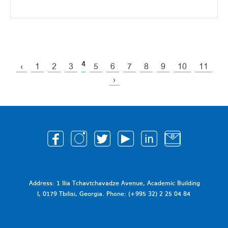
4
‹
1
2
3
5
6
7
8
9
10
11
›
Address: 1 Ilia Tchavtchavadze Avenue, Academic Building
I, 0179 Tbilisi, Georgia. Phone: (+995 32) 2 25 04 84