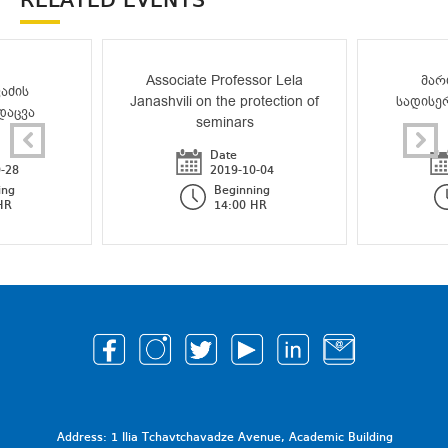
RELATED EVENTS
Associate Professor Lela
მარ
აძის
Janashvili on the protection of
სადისე
დაცვა
seminars
Date
-28
2019-10-04
ing
Beginning
HR
14:00 HR
Address: 1 Ilia Tchavtchavadze Avenue, Academic Building