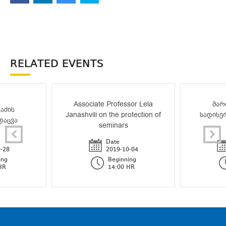
RELATED EVENTS
Associate Professor Lela
მარ
აძის
Janashvili on the protection of
სადისე
დაცვა
seminars
Date
-28
2019-10-04
ing
Beginning
HR
14:00 HR