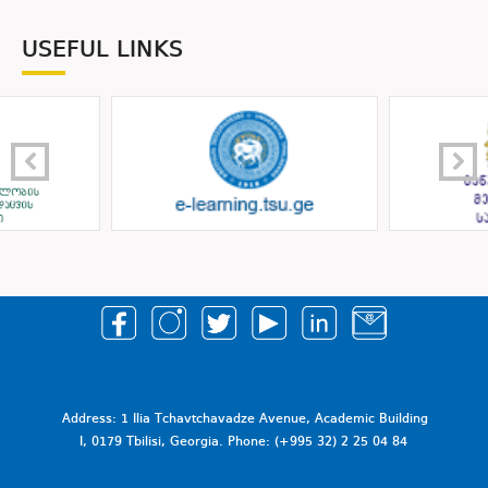
USEFUL LINKS
Address: 1 Ilia Tchavtchavadze Avenue, Academic Building
I, 0179 Tbilisi, Georgia. Phone: (+995 32) 2 25 04 84