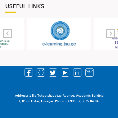
USEFUL LINKS
Address: 1 Ilia Tchavtchavadze Avenue, Academic Building
I, 0179 Tbilisi, Georgia. Phone: (+995 32) 2 25 04 84