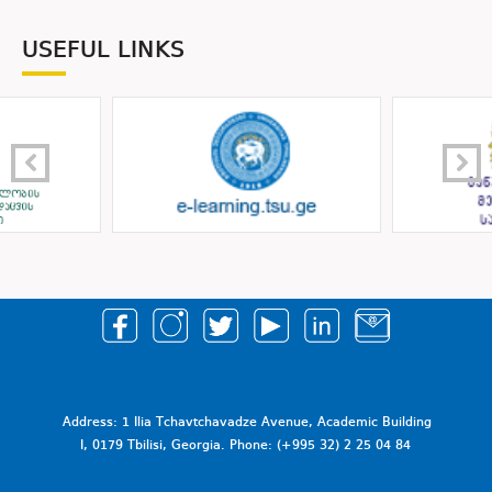
USEFUL LINKS
Address: 1 Ilia Tchavtchavadze Avenue, Academic Building
I, 0179 Tbilisi, Georgia. Phone: (+995 32) 2 25 04 84