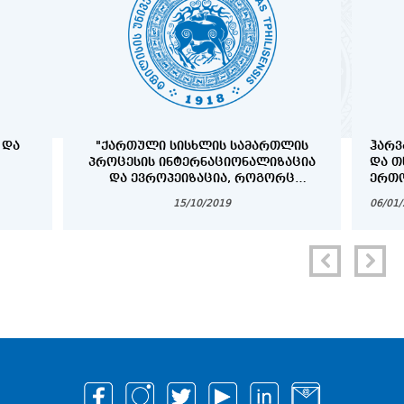
 ᲓᲐ
"ᲥᲐᲠᲗᲣᲚᲘ ᲡᲘᲡᲮᲚᲘᲡ ᲡᲐᲛᲐᲠᲗᲚᲘᲡ
ᲰᲐᲠᲕ
ᲞᲠᲝᲪᲔᲡᲘᲡ ᲘᲜᲢᲔᲠᲜᲐᲪᲘᲝᲜᲐᲚᲘᲖᲐᲪᲘᲐ
ᲓᲐ Თ
ᲓᲐ ᲔᲕᲠᲝᲞᲔᲘᲖᲐᲪᲘᲐ, ᲠᲝᲒᲝᲠᲪ
ᲔᲠᲗᲝ
ᲞᲠᲝᲑᲚᲔᲛᲐ ᲓᲐ ᲐᲛᲝᲪᲐᲜᲐ"
ᲞᲠᲝᲒ
15/10/2019
06/01
COPY