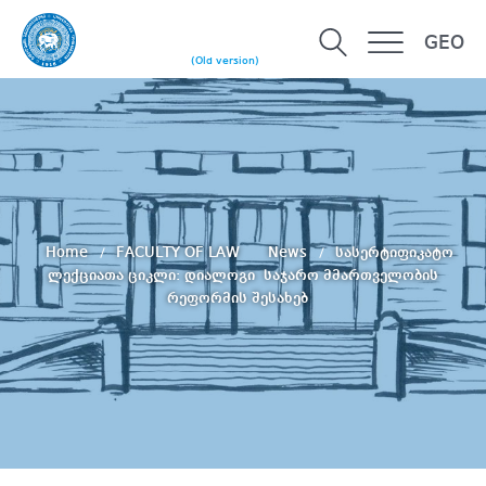
GEO
(Old version)
Home
FACULTY OF LAW
News
სასერტიფიკატო
ლექციათა ციკლი: დიალოგი საჯარო მმართველობის
რეფორმის შესახებ