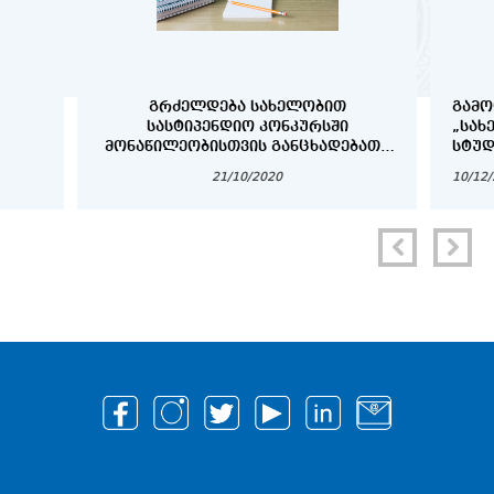
ᲒᲠᲫᲔᲚᲓᲔᲑᲐ ᲡᲐᲮᲔᲚᲝᲑᲘᲗ
ᲒᲐᲛᲝ
ᲡᲐᲡᲢᲘᲞᲔᲜᲓᲘᲝ ᲙᲝᲜᲙᲣᲠᲡᲨᲘ
„ᲡᲐᲮ
ᲛᲝᲜᲐᲬᲘᲚᲔᲝᲑᲘᲡᲗᲕᲘᲡ ᲒᲐᲜᲪᲮᲐᲓᲔᲑᲐᲗᲐ
ᲡᲢᲣᲓ
ᲛᲘᲦᲔᲑᲐ
21/10/2020
10/12