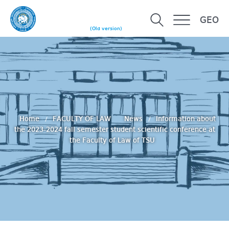
GEO
(Old version)
Home
FACULTY OF LAW
News
Information about
the 2023-2024 fall semester student scientific conference at
the Faculty of Law of TSU