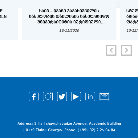
E
ᲡᲡᲘᲞ – ᲘᲕᲐᲜᲔ ᲯᲐᲕᲐᲮᲘᲨᲕᲘᲚᲘᲡ
ᲡᲢᲣᲓ
DENT
ᲡᲐᲮᲔᲚᲝᲑᲘᲡ ᲗᲑᲘᲚᲘᲡᲘᲡ ᲡᲐᲮᲔᲚᲛᲬᲘᲤᲝ
ᲐᲓᲐᲛ
ᲣᲜᲘᲕᲔᲠᲡᲘᲢᲔᲢᲘᲡ ᲘᲣᲠᲘᲓᲘᲣᲚᲘ
ᲤᲐᲠ
ᲤᲐᲙᲣᲚᲢᲔᲢᲖᲔ 2020-2021 ᲬᲚᲘᲡ
16/11/2020
10/12
ᲨᲔᲛᲝᲓᲒᲝᲛᲘᲡ ᲡᲔᲛᲔᲡᲢᲠᲘᲡ ᲡᲢᲣᲓᲔᲜᲢᲗᲐ
ᲡᲐᲛᲔᲪᲜᲘᲔᲠᲝ ᲙᲝᲜᲤᲔᲠᲔᲜᲪᲘᲘᲡ
ᲩᲐᲢᲐᲠᲔᲑᲘᲡ ᲨᲔᲡᲐᲮᲔᲑ
Address: 1 Ilia Tchavtchavadze Avenue, Academic Building
I, 0179 Tbilisi, Georgia. Phone: (+995 32) 2 25 04 84