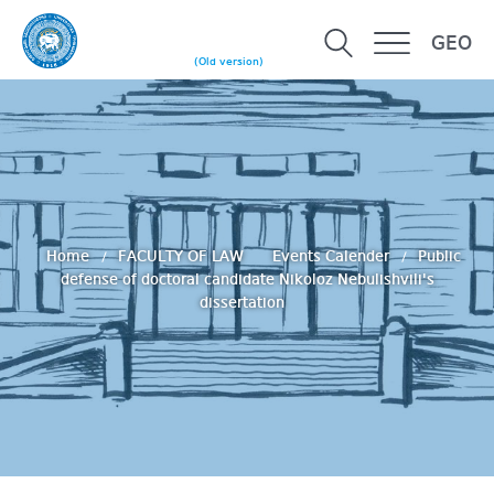
GEO
(Old version)
Home
FACULTY OF LAW
Events Calender
Public
defense of doctoral candidate Nikoloz Nebulishvili's
dissertation