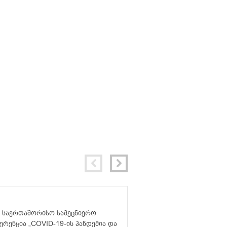
სსიპ – ივანე ჯავახიშვ
თბილისის სახელმწიფო 
საერთაშორისო სამეცნიერო
იურიდიულ ფაკულტეტზ
რენცია „COVID-19-ის პანდემია და