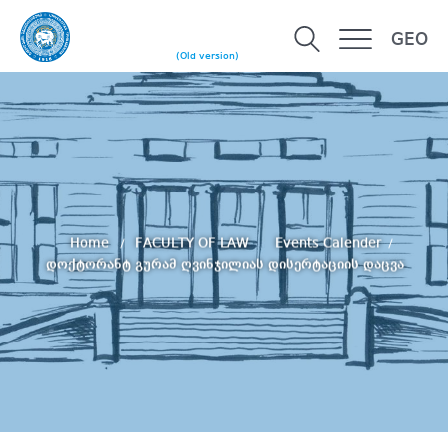
GEO
(Old version)
Home
FACULTY OF LAW
Events Calender
დოქტორანტ გურამ ღვინჯილიას დისერტაციის დაცვა