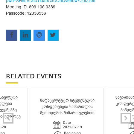
pwd=SHhuVDd3YldabGxUQnQvenowY2dlZz09
Meeting ID: 899 106 0389
Passcode: 12336556
RELATED EVENTS
მეცნიერო
ასავლური
საერთაშ
საფაკულტეტო სტუდენტური
ვლენა
კონფერე
კონფერენცია სამართლის
ვეყნებზე
პანდემ
მეთოდების მიმართულებით
ნამედროვე
)“
Date
7-28
2021-07-19
ing
Beginning