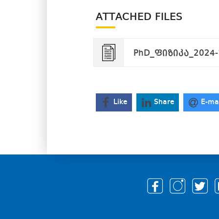
ATTACHED FILES
PhD_ფიზიკა_2024-1
Like
Share
E-ma