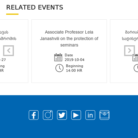
RELATED EVENTS
ავას
Associate Professor Lela
მარია
აშრომის
Janashvili on the protection of
სადისე
seminars
Date
-27
2019-10-04
ing
Beginning
HR
14:00 HR