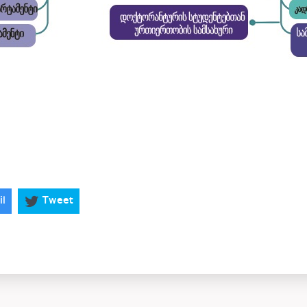
il
Tweet