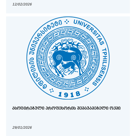
12/02/2026
ᲐᲡᲝᲪᲘᲠᲔᲑᲣᲚᲘ ᲞᲠᲝᲤᲔᲡᲝᲠᲘᲡ ᲨᲔᲛᲐᲯᲐᲛᲔᲑᲔᲚᲘ ᲝᲥᲛᲘ
29/01/2026