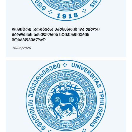
ᲓᲘᲛᲘᲢᲠᲘ (ᲐᲠᲖᲐᲧᲐᲜ) ᲔᲛᲣᲮᲕᲐᲠᲘᲡ ᲓᲐ ᲟᲘᲣᲚᲘ
ᲨᲐᲠᲢᲐᲕᲐᲡ ᲡᲐᲮᲔᲚᲝᲑᲘᲡ ᲡᲢᲘᲞᲔᲜᲓᲘᲔᲑᲘᲡ
ᲛᲝᲡᲐᲞᲝᲕᲔᲑᲚᲐᲓ
18/06/2026