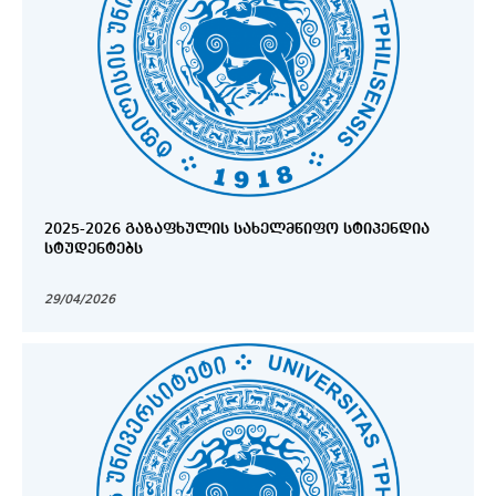
2025-2026 ᲒᲐᲖᲐᲤᲮᲣᲚᲘᲡ ᲡᲐᲮᲔᲚᲛᲬᲘᲤᲝ ᲡᲢᲘᲞᲔᲜᲓᲘᲐ
ᲡᲢᲣᲓᲔᲜᲢᲔᲑᲡ
29/04/2026