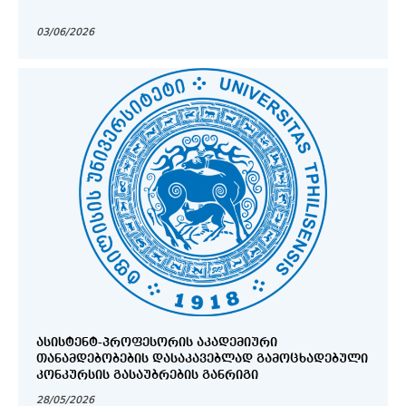
03/06/2026
ᲐᲡᲘᲡᲢᲔᲜᲢ-ᲞᲠᲝᲤᲔᲡᲝᲠᲘᲡ ᲐᲙᲐᲓᲔᲛᲘᲣᲠᲘ
ᲗᲐᲜᲐᲛᲓᲔᲑᲝᲑᲔᲑᲘᲡ ᲓᲐᲡᲐᲙᲐᲕᲔᲑᲚᲐᲓ ᲒᲐᲛᲝᲪᲮᲐᲓᲔᲑᲣᲚᲘ
ᲙᲝᲜᲙᲣᲠᲡᲘᲡ ᲒᲐᲡᲐᲣᲑᲠᲔᲑᲘᲡ ᲒᲐᲜᲠᲘᲒᲘ
28/05/2026