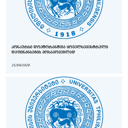
ᲙᲝᲜᲙᲣᲠᲡᲘ ᲓᲝᲥᲢᲝᲠᲐᲜᲢᲗᲐ ᲧᲝᲕᲔᲚᲡᲔᲛᲔᲡᲢᲠᲣᲚᲘ
ᲓᲐᲤᲘᲜᲐᲜᲡᲔᲑᲘᲡ ᲛᲝᲡᲐᲞᲝᲕᲔᲑᲚᲐᲓ
21/04/2026