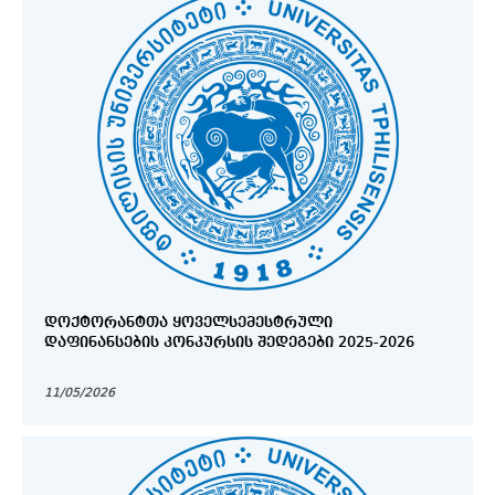
ᲓᲝᲥᲢᲝᲠᲐᲜᲢᲗᲐ ᲧᲝᲕᲔᲚᲡᲔᲛᲔᲡᲢᲠᲣᲚᲘ
ᲓᲐᲤᲘᲜᲐᲜᲡᲔᲑᲘᲡ ᲙᲝᲜᲙᲣᲠᲡᲘᲡ ᲨᲔᲓᲔᲒᲔᲑᲘ 2025-2026
11/05/2026