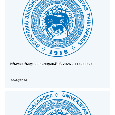
ᲡᲢᲣᲓᲔᲜᲢᲣᲠᲘ ᲙᲝᲜᲤᲔᲠᲔᲜᲪᲘᲐ 2026 - 11 ᲘᲕᲜᲘᲡᲘ
30/04/2026