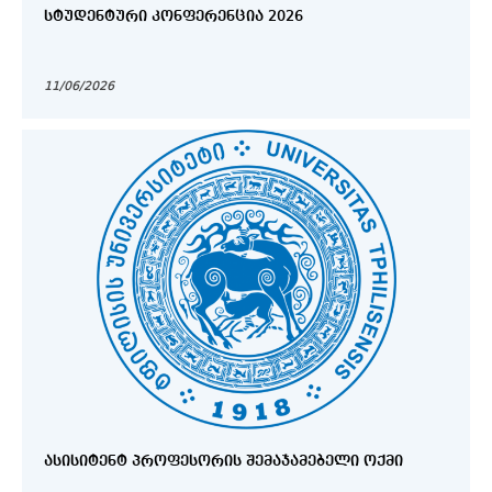
ᲡᲢᲣᲓᲔᲜᲢᲣᲠᲘ ᲙᲝᲜᲤᲔᲠᲔᲜᲪᲘᲐ 2026
11/06/2026
ᲐᲡᲘᲡᲘᲢᲔᲜᲢ ᲞᲠᲝᲤᲔᲡᲝᲠᲘᲡ ᲨᲔᲛᲐᲯᲐᲛᲔᲑᲔᲚᲘ ᲝᲥᲛᲘ