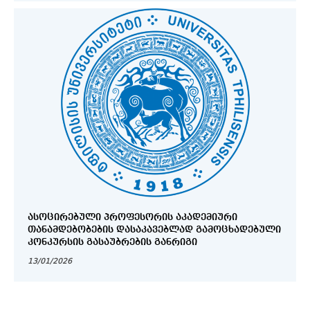
ᲐᲡᲝᲪᲘᲠᲔᲑᲣᲚᲘ ᲞᲠᲝᲤᲔᲡᲝᲠᲘᲡ ᲐᲙᲐᲓᲔᲛᲘᲣᲠᲘ
ᲗᲐᲜᲐᲛᲓᲔᲑᲝᲑᲔᲑᲘᲡ ᲓᲐᲡᲐᲙᲐᲕᲔᲑᲚᲐᲓ ᲒᲐᲛᲝᲪᲮᲐᲓᲔᲑᲣᲚᲘ
ᲙᲝᲜᲙᲣᲠᲡᲘᲡ ᲒᲐᲡᲐᲣᲑᲠᲔᲑᲘᲡ ᲒᲐᲜᲠᲘᲒᲘ
13/01/2026