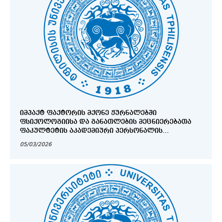
ᲘᲛᲞᲐᲥᲢ ᲤᲐᲥᲢᲝᲠᲘᲡ ᲛᲥᲝᲜᲔ ᲟᲣᲠᲜᲐᲚᲔᲑᲨᲘ
ᲤᲡᲘᲥᲝᲚᲝᲒᲘᲘᲡᲐ ᲓᲐ ᲒᲐᲜᲐᲗᲚᲔᲑᲘᲡ ᲛᲔᲪᲜᲘᲔᲠᲔᲑᲐᲗᲐ
ᲤᲐᲙᲣᲚᲢᲔᲢᲘᲡ ᲐᲙᲐᲓᲔᲛᲘᲣᲠᲘ ᲞᲔᲠᲡᲝᲜᲐᲚᲘᲡ
ᲐᲕᲢᲝᲠᲝᲑᲘᲗ ᲒᲐᲛᲝᲪᲔᲛᲣᲚᲘ ᲡᲐᲛᲔᲪᲜᲘᲔᲠᲝ ᲡᲢᲐᲢᲔᲑᲘ -
05/03/2026
2025