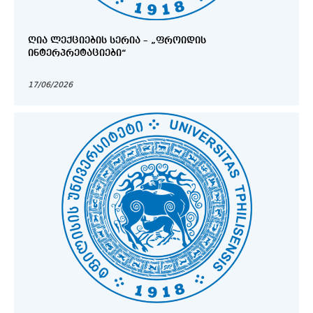
ᲦᲘᲐ ᲚᲔᲥᲪᲘᲔᲑᲘᲡ ᲡᲔᲠᲘᲐ – „ᲤᲠᲝᲘᲓᲘᲡ
ᲘᲜᲢᲔᲠᲞᲠᲔᲢᲐᲪᲘᲔᲑᲘ“
17/06/2026