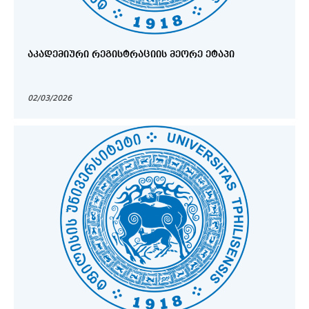
ᲐᲙᲐᲓᲔᲛᲘᲣᲠᲘ ᲠᲔᲒᲘᲡᲢᲠᲐᲪᲘᲘᲡ ᲛᲔᲝᲠᲔ ᲔᲢᲐᲞᲘ
02/03/2026