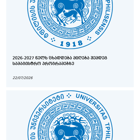
2026-2027 ᲬᲔᲚᲡ ᲪᲮᲐᲓᲓᲔᲑᲐ ᲛᲘᲦᲔᲑᲐ ᲨᲔᲛᲓᲔᲒ
ᲡᲐᲛᲐᲒᲘᲡᲢᲠᲝ ᲞᲠᲝᲒᲠᲐᲛᲔᲑᲖᲔ
22/07/2026