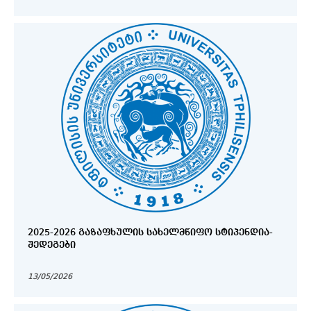
2025-2026 ᲒᲐᲖᲐᲤᲮᲣᲚᲘᲡ ᲡᲐᲮᲔᲚᲛᲬᲘᲤᲝ ᲡᲢᲘᲞᲔᲜᲓᲘᲐ-
ᲨᲔᲓᲔᲒᲔᲑᲘ
13/05/2026