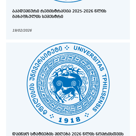
ᲐᲙᲐᲓᲔᲛᲘᲣᲠᲘ ᲠᲔᲒᲘᲡᲢᲠᲐᲪᲘᲐ 2025-2026 ᲬᲚᲘᲡ
ᲒᲐᲖᲐᲤᲮᲣᲚᲘᲡ ᲡᲔᲛᲔᲡᲢᲠᲘ
19/02/2026
ᲓᲐᲘᲬᲧᲝ ᲡᲢᲐᲢᲘᲔᲑᲘᲡ ᲛᲘᲦᲔᲑᲐ 2026 ᲬᲚᲘᲡ ᲜᲝᲛᲠᲘᲡᲗᲕᲘᲡ