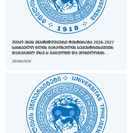
ᲣᲪᲮᲝ ᲔᲜᲘᲡ ᲘᲜᲡᲢᲘᲢᲣᲪᲘᲣᲠᲘ ᲢᲔᲡᲢᲘᲠᲔᲑᲐ 2026-2027
ᲡᲐᲡᲬᲐᲕᲚᲝ ᲬᲚᲘᲡ ᲒᲐᲖᲐᲤᲮᲣᲚᲘᲡ ᲡᲔᲛᲔᲡᲢᲠᲘᲡᲐᲗᲕᲘᲡ
ᲓᲐᲒᲔᲒᲛᲘᲚ ᲗᲡᲣ-Ს ᲒᲐᲪᲕᲚᲘᲗ ᲓᲐ ᲛᲝᲑᲘᲚᲝᲑᲘᲡ
ᲞᲠᲝᲒᲠᲐᲛᲔᲑᲨᲘ ᲛᲝᲜᲐᲬᲘᲚᲔᲝᲑᲘᲡ ᲛᲡᲣᲠᲕᲔᲚᲘ
30/06/2026
ᲡᲢᲣᲓᲔᲜᲢᲔᲑᲘᲡᲐᲗᲕᲘᲡ