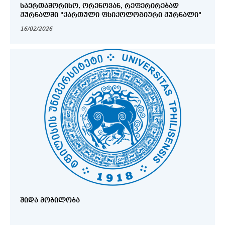
ᲡᲐᲔᲠᲗᲐᲨᲝᲠᲘᲡᲝ, ᲝᲠᲔᲜᲝᲕᲐᲜ, ᲠᲔᲤᲔᲠᲘᲠᲔᲑᲐᲓ
ᲟᲣᲠᲜᲐᲚᲨᲘ "ᲥᲐᲠᲗᲣᲚᲘ ᲤᲡᲘᲥᲝᲚᲝᲒᲘᲣᲠᲘ ᲟᲣᲠᲜᲐᲚᲘ"
16/02/2026
ᲨᲘᲓᲐ ᲛᲝᲑᲘᲚᲝᲑᲐ