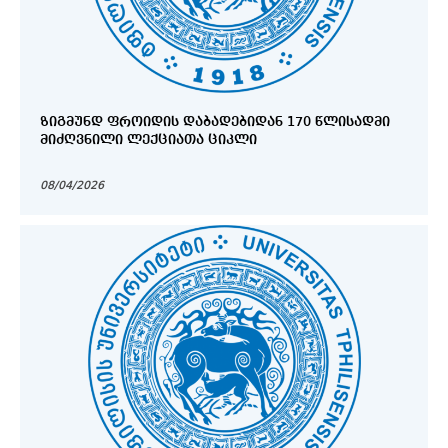
ᲖᲘᲒᲛᲣᲜᲓ ᲤᲠᲝᲘᲓᲘᲡ ᲓᲐᲑᲐᲓᲔᲑᲘᲓᲐᲜ 170 ᲬᲚᲘᲡᲐᲓᲛᲘ
ᲛᲘᲫᲦᲕᲜᲘᲚᲘ ᲚᲔᲥᲪᲘᲐᲗᲐ ᲪᲘᲙᲚᲘ
08/04/2026