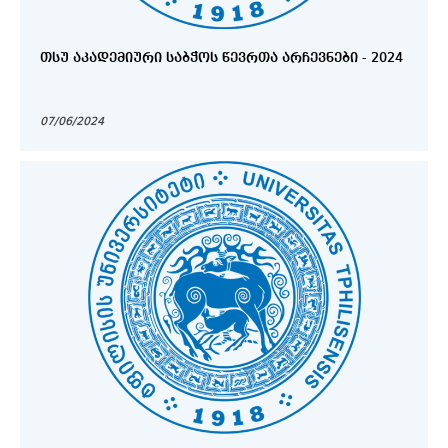
ᲗᲡᲣ ᲐᲙᲐᲓᲔᲛᲘᲣᲠᲘ ᲡᲐᲑᲭᲝᲡ ᲬᲔᲕᲠᲗᲐ ᲐᲠᲩᲔᲕᲜᲔᲑᲘ - 2024
07/06/2024