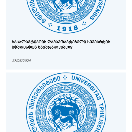
ᲑᲐᲙᲐᲚᲐᲕᲠᲘᲐᲢᲘᲡ ᲓᲐᲛᲐᲛᲗᲐᲕᲠᲔᲑᲔᲚᲘ ᲡᲔᲛᲔᲡᲢᲠᲘᲡ
ᲡᲢᲣᲓᲔᲜᲢᲗᲐ ᲡᲐᲧᲣᲠᲐᲓᲦᲔᲑᲝᲓ
17/06/2024