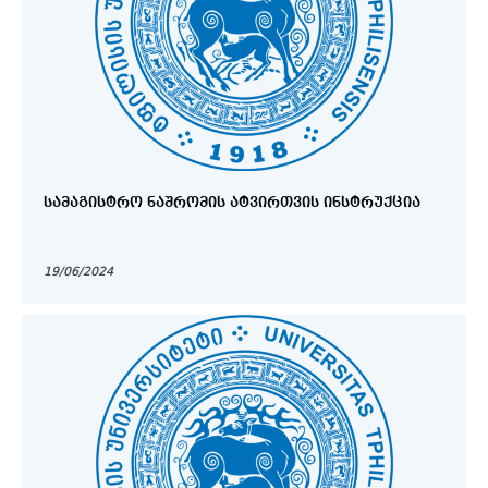
ᲡᲐᲛᲐᲒᲘᲡᲢᲠᲝ ᲜᲐᲨᲠᲝᲛᲘᲡ ᲐᲢᲕᲘᲠᲗᲕᲘᲡ ᲘᲜᲡᲢᲠᲣᲥᲪᲘᲐ
19/06/2024