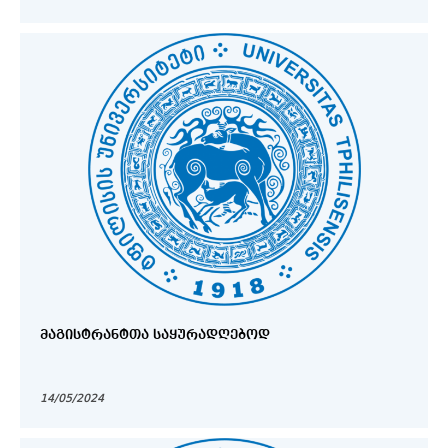
ᲛᲐᲒᲘᲡᲢᲠᲐᲜᲢᲗᲐ ᲡᲐᲧᲣᲠᲐᲓᲦᲔᲑᲝᲓ
14/05/2024