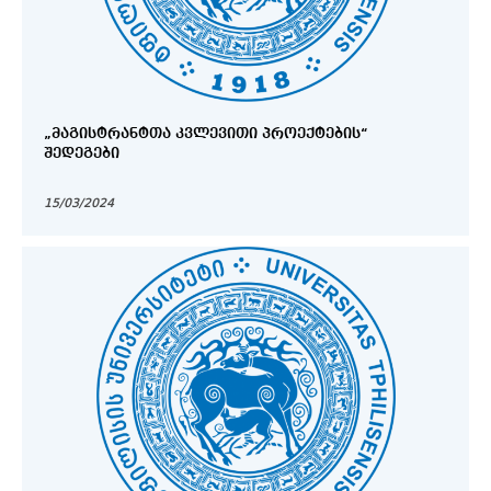
„ᲛᲐᲒᲘᲡᲢᲠᲐᲜᲢᲗᲐ ᲙᲕᲚᲔᲕᲘᲗᲘ ᲞᲠᲝᲔᲥᲢᲔᲑᲘᲡ“
ᲨᲔᲓᲔᲒᲔᲑᲘ
15/03/2024