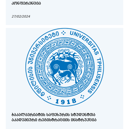
ᲙᲝᲜᲤᲔᲠᲔᲜᲪᲘᲐ
27/02/2024
ᲑᲐᲙᲐᲚᲐᲕᲠᲘᲐᲢᲘᲡ ᲡᲐᲤᲔᲮᲣᲠᲘᲡ ᲡᲢᲣᲓᲔᲜᲢᲗᲐ
ᲐᲙᲐᲓᲔᲛᲘᲣᲠᲘ ᲠᲔᲒᲘᲡᲢᲠᲐᲪᲘᲘᲡ ᲘᲜᲡᲢᲠᲣᲥᲪᲘᲐ