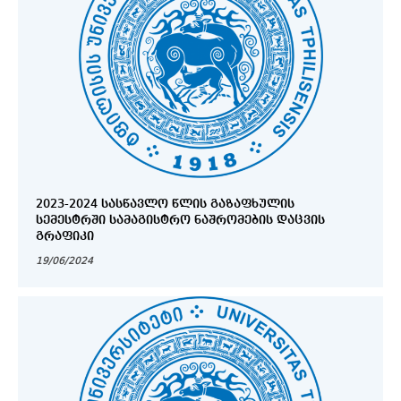
2023-2024 ᲡᲐᲡᲬᲐᲕᲚᲝ ᲬᲚᲘᲡ ᲒᲐᲖᲐᲤᲮᲣᲚᲘᲡ
ᲡᲔᲛᲔᲡᲢᲠᲨᲘ ᲡᲐᲛᲐᲒᲘᲡᲢᲠᲝ ᲜᲐᲨᲠᲝᲛᲔᲑᲘᲡ ᲓᲐᲪᲕᲘᲡ
ᲒᲠᲐᲤᲘᲙᲘ
19/06/2024