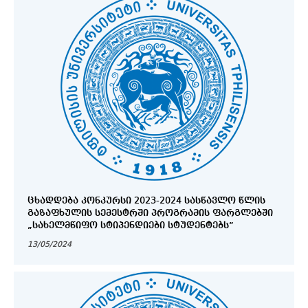
ᲪᲮᲐᲓᲓᲔᲑᲐ ᲙᲝᲜᲙᲣᲠᲡᲘ 2023-2024 ᲡᲐᲡᲬᲐᲕᲚᲝ ᲬᲚᲘᲡ
ᲒᲐᲖᲐᲤᲮᲣᲚᲘᲡ ᲡᲔᲛᲔᲡᲢᲠᲨᲘ ᲞᲠᲝᲒᲠᲐᲛᲘᲡ ᲤᲐᲠᲒᲚᲔᲑᲨᲘ
„ᲡᲐᲮᲔᲚᲛᲬᲘᲤᲝ ᲡᲢᲘᲞᲔᲜᲓᲘᲔᲑᲘ ᲡᲢᲣᲓᲔᲜᲢᲔᲑᲡ”
13/05/2024