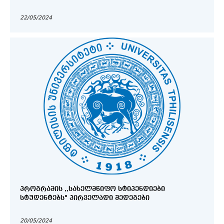
22/05/2024
ᲞᲠᲝᲒᲠᲐᲛᲘᲡ ,,ᲡᲐᲮᲔᲚᲛᲬᲘᲤᲝ ᲡᲢᲘᲞᲔᲜᲓᲘᲔᲑᲘ
ᲡᲢᲣᲓᲔᲜᲢᲔᲑᲡ" ᲞᲘᲠᲕᲔᲚᲐᲓᲘ ᲨᲔᲓᲔᲒᲔᲑᲘ
20/05/2024