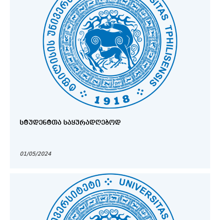
ᲡᲢᲣᲓᲔᲜᲢᲗᲐ ᲡᲐᲧᲣᲠᲐᲓᲦᲔᲑᲝᲓ
01/05/2024