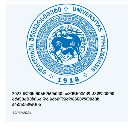
2023 ᲬᲚᲘᲡ ᲛᲘᲖᲜᲝᲑᲠᲘᲕᲘ ᲡᲐᲛᲔᲪᲜᲘᲔᲠᲝ-ᲙᲕᲚᲔᲕᲘᲗᲘ
ᲞᲠᲝᲔᲥᲢᲔᲑᲘᲡᲐ ᲓᲐ ᲡᲐᲮᲔᲚᲛᲫᲦᲕᲐᲜᲔᲚᲝᲔᲑᲘᲡ
ᲞᲠᲔᲖᲔᲜᲢᲐᲪᲘᲐ
19/02/2024