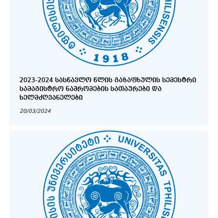
2023-2024 ᲡᲐᲡᲬᲐᲕᲚᲝ ᲬᲚᲘᲡ ᲒᲐᲖᲐᲤᲮᲣᲚᲘᲡ ᲡᲔᲛᲔᲡᲢᲠᲘ
ᲡᲐᲛᲐᲒᲘᲡᲢᲠᲝ ᲜᲐᲨᲠᲝᲛᲔᲑᲘᲡ ᲡᲐᲗᲐᲣᲠᲔᲑᲘ ᲓᲐ
ᲮᲔᲚᲛᲫᲦᲕᲐᲜᲔᲚᲔᲑᲘ
20/03/2024