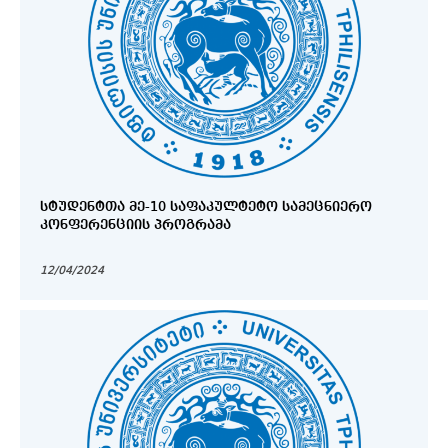
ᲡᲢᲣᲓᲔᲜᲢᲗᲐ ᲛᲔ-10 ᲡᲐᲤᲐᲙᲣᲚᲢᲔᲢᲝ ᲡᲐᲛᲔᲪᲜᲘᲔᲠᲝ
ᲙᲝᲜᲤᲔᲠᲔᲜᲪᲘᲘᲡ ᲞᲠᲝᲒᲠᲐᲛᲐ
12/04/2024