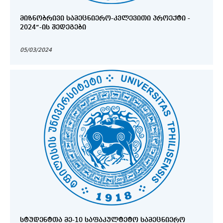
ᲛᲘᲖᲜᲝᲑᲠᲘᲕᲘ ᲡᲐᲛᲔᲪᲜᲘᲔᲠᲝ-ᲙᲕᲚᲔᲕᲘᲗᲘ ᲞᲠᲝᲔᲥᲢᲘ -
2024“-ᲘᲡ ᲨᲔᲓᲔᲒᲔᲑᲘ
05/03/2024
ᲡᲢᲣᲓᲔᲜᲢᲗᲐ ᲛᲔ-10 ᲡᲐᲤᲐᲙᲣᲚᲢᲔᲢᲝ ᲡᲐᲛᲔᲪᲜᲘᲔᲠᲝ