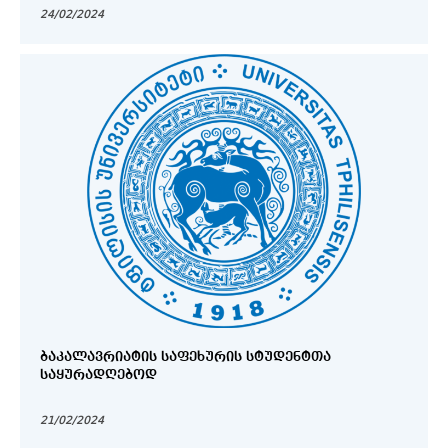
24/02/2024
ᲑᲐᲙᲐᲚᲐᲕᲠᲘᲐᲢᲘᲡ ᲡᲐᲤᲔᲮᲣᲠᲘᲡ ᲡᲢᲣᲓᲔᲜᲢᲗᲐ
ᲡᲐᲧᲣᲠᲐᲓᲦᲔᲑᲝᲓ
21/02/2024