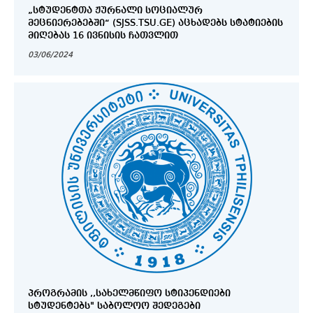
„ᲡᲢᲣᲓᲔᲜᲢᲗᲐ ᲟᲣᲠᲜᲐᲚᲘ ᲡᲝᲪᲘᲐᲚᲣᲠ
ᲛᲔᲪᲜᲘᲔᲠᲔᲑᲔᲑᲨᲘ“ (SJSS.TSU.GE) ᲐᲪᲮᲐᲓᲔᲑᲡ ᲡᲢᲐᲢᲘᲔᲑᲘᲡ
ᲛᲘᲦᲔᲑᲐᲡ 16 ᲘᲕᲜᲘᲡᲘᲡ ᲩᲐᲗᲕᲚᲘᲗ
03/06/2024
ᲞᲠᲝᲒᲠᲐᲛᲘᲡ ,,ᲡᲐᲮᲔᲚᲛᲬᲘᲤᲝ ᲡᲢᲘᲞᲔᲜᲓᲘᲔᲑᲘ
ᲡᲢᲣᲓᲔᲜᲢᲔᲑᲡ" ᲡᲐᲑᲝᲚᲝᲝ ᲨᲔᲓᲔᲒᲔᲑᲘ