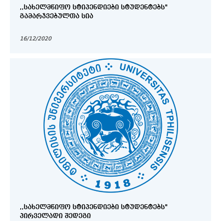
,,ᲡᲐᲮᲔᲚᲛᲬᲘᲤᲝ ᲡᲢᲘᲞᲔᲜᲓᲘᲔᲑᲘ ᲡᲢᲣᲓᲔᲜᲢᲔᲑᲡ"
ᲒᲐᲛᲐᲠᲯᲕᲔᲑᲣᲚᲗᲐ ᲡᲘᲐ
16/12/2020
,,ᲡᲐᲮᲔᲚᲛᲬᲘᲤᲝ ᲡᲢᲘᲞᲔᲜᲓᲘᲔᲑᲘ ᲡᲢᲣᲓᲔᲜᲢᲔᲑᲡ"
ᲞᲘᲠᲕᲔᲚᲐᲓᲘ ᲨᲔᲓᲔᲒᲘ