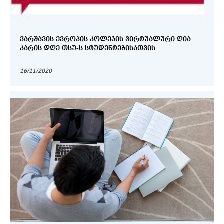
ᲕᲐᲠᲨᲐᲕᲘᲡ ᲔᲕᲠᲝᲞᲘᲡ ᲙᲝᲚᲔᲯᲘᲡ ᲕᲘᲠᲢᲣᲐᲚᲣᲠᲘ ᲦᲘᲐ
ᲙᲐᲠᲘᲡ ᲓᲦᲔ ᲗᲡᲣ-Ს ᲡᲢᲣᲓᲔᲜᲢᲔᲑᲘᲡᲐᲗᲕᲘᲡ
16/11/2020