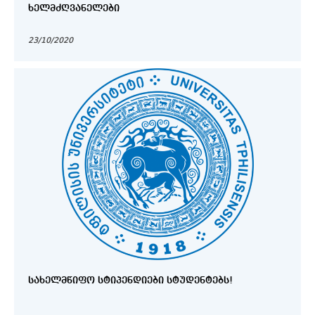
ᲮᲔᲚᲛᲫᲦᲕᲐᲜᲔᲚᲔᲑᲘ
23/10/2020
ᲡᲐᲮᲔᲚᲛᲬᲘᲤᲝ ᲡᲢᲘᲞᲔᲜᲓᲘᲔᲑᲘ ᲡᲢᲣᲓᲔᲜᲢᲔᲑᲡ!