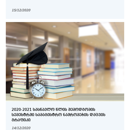
15/12/2020
2020-2021 ᲡᲐᲡᲬᲐᲕᲚᲝ ᲬᲚᲘᲡ ᲨᲔᲛᲝᲓᲒᲝᲛᲘᲡ
ᲡᲔᲛᲔᲡᲢᲠᲨᲘ ᲡᲐᲛᲐᲒᲘᲡᲢᲠᲝ ᲜᲐᲨᲠᲝᲛᲔᲑᲘᲡ ᲓᲐᲪᲕᲘᲡ
ᲒᲠᲐᲤᲘᲙᲘ
14/12/2020