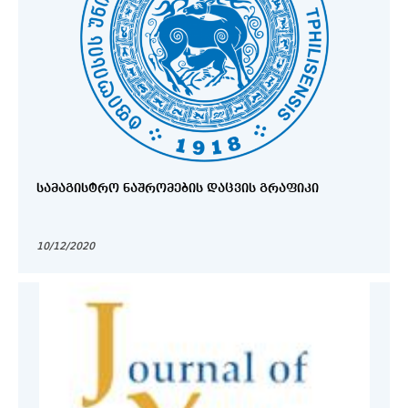
ᲡᲐᲛᲐᲒᲘᲡᲢᲠᲝ ᲜᲐᲨᲠᲝᲛᲔᲑᲘᲡ ᲓᲐᲪᲕᲘᲡ ᲒᲠᲐᲤᲘᲙᲘ
10/12/2020