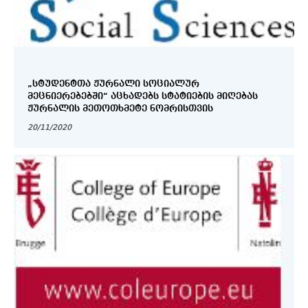
„ᲡᲢᲣᲓᲔᲜᲢᲗᲐ ᲟᲣᲠᲜᲐᲚᲘ ᲡᲝᲪᲘᲐᲚᲣᲠ
ᲛᲔᲪᲜᲘᲔᲠᲔᲑᲔᲑᲨᲘ“ ᲐᲪᲮᲐᲓᲔᲑᲡ ᲡᲢᲐᲢᲘᲔᲑᲘᲡ ᲛᲘᲦᲔᲑᲐᲡ
ᲟᲣᲠᲜᲐᲚᲘᲡ ᲛᲔᲗᲝᲗᲮᲛᲔᲢᲔ ᲜᲝᲛᲠᲘᲡᲗᲕᲘᲡ
20/11/2020