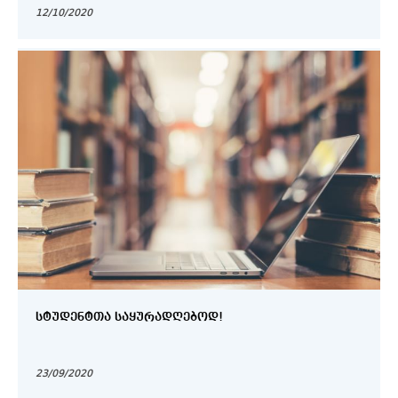
12/10/2020
ᲡᲢᲣᲓᲔᲜᲢᲗᲐ ᲡᲐᲧᲣᲠᲐᲓᲦᲔᲑᲝᲓ!
23/09/2020