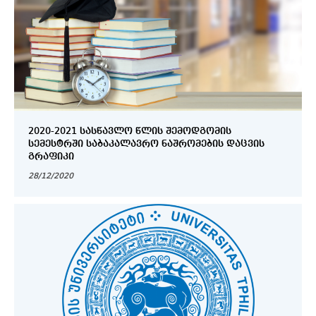
2020-2021 ᲡᲐᲡᲬᲐᲕᲚᲝ ᲬᲚᲘᲡ ᲨᲔᲛᲝᲓᲒᲝᲛᲘᲡ
ᲡᲔᲛᲔᲡᲢᲠᲨᲘ ᲡᲐᲑᲐᲙᲐᲚᲐᲕᲠᲝ ᲜᲐᲨᲠᲝᲛᲔᲑᲘᲡ ᲓᲐᲪᲕᲘᲡ
ᲒᲠᲐᲤᲘᲙᲘ
28/12/2020