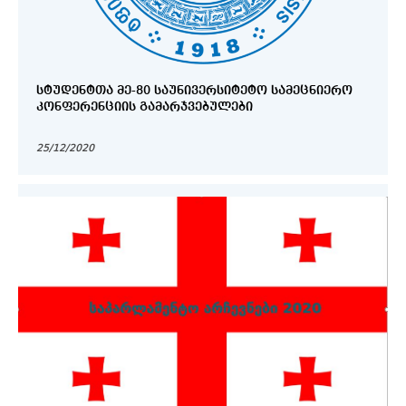
ᲡᲢᲣᲓᲔᲜᲢᲗᲐ ᲛᲔ-80 ᲡᲐᲣᲜᲘᲕᲔᲠᲡᲘᲢᲔᲢᲝ ᲡᲐᲛᲔᲪᲜᲘᲔᲠᲝ
ᲙᲝᲜᲤᲔᲠᲔᲜᲪᲘᲘᲡ ᲒᲐᲛᲐᲠᲯᲕᲔᲑᲣᲚᲔᲑᲘ
25/12/2020