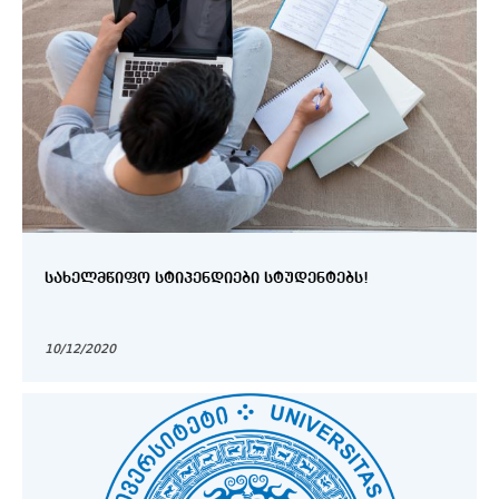
ᲡᲐᲮᲔᲚᲛᲬᲘᲤᲝ ᲡᲢᲘᲞᲔᲜᲓᲘᲔᲑᲘ ᲡᲢᲣᲓᲔᲜᲢᲔᲑᲡ!
10/12/2020