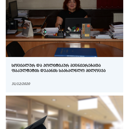
ᲡᲝᲪᲘᲐᲚᲣᲠ ᲓᲐ ᲞᲝᲚᲘᲢᲘᲙᲣᲠ ᲛᲔᲪᲜᲘᲔᲠᲔᲑᲐᲗᲐ
ᲤᲐᲙᲣᲚᲢᲔᲢᲘᲡ ᲓᲔᲙᲐᲜᲘᲡ ᲡᲐᲐᲮᲐᲚᲬᲚᲝ ᲛᲘᲚᲝᲪᲕᲐ
31/12/2020