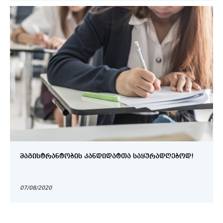
ᲛᲐᲒᲘᲡᲢᲠᲐᲜᲢᲝᲑᲘᲡ ᲙᲐᲜᲓᲘᲓᲐᲢᲗᲐ ᲡᲐᲧᲣᲠᲐᲓᲦᲔᲑᲝᲓ!
07/08/2020