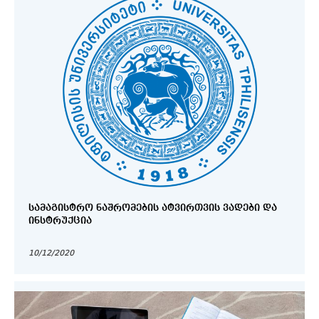
ᲡᲐᲛᲐᲒᲘᲡᲢᲠᲝ ᲜᲐᲨᲠᲝᲛᲔᲑᲘᲡ ᲐᲢᲕᲘᲠᲗᲕᲘᲡ ᲕᲐᲓᲔᲑᲘ ᲓᲐ
ᲘᲜᲡᲢᲠᲣᲥᲪᲘᲐ
10/12/2020