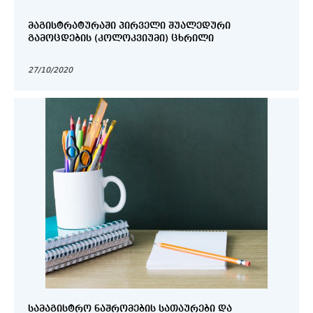
ᲛᲐᲒᲘᲡᲢᲠᲐᲢᲣᲠᲐᲨᲘ ᲞᲘᲠᲕᲔᲚᲘ ᲨᲣᲐᲚᲔᲓᲣᲠᲘ
ᲒᲐᲛᲝᲪᲓᲔᲑᲘᲡ (ᲙᲝᲚᲝᲙᲕᲘᲣᲛᲘ) ᲪᲮᲠᲘᲚᲘ
27/10/2020
ᲡᲐᲛᲐᲒᲘᲡᲢᲠᲝ ᲜᲐᲨᲠᲝᲛᲔᲑᲘᲡ ᲡᲐᲗᲐᲣᲠᲔᲑᲘ ᲓᲐ