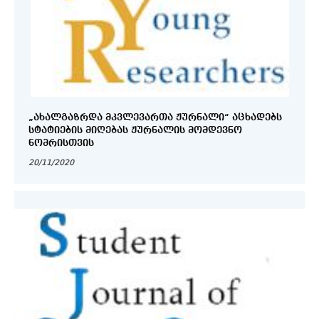
„ᲐᲮᲐᲚᲒᲐᲖᲠᲓᲐ ᲛᲙᲕᲚᲔᲕᲐᲠᲗᲐ ᲟᲣᲠᲜᲐᲚᲘ“ ᲐᲪᲮᲐᲓᲔᲑᲡ
ᲡᲢᲐᲢᲘᲔᲑᲘᲡ ᲛᲘᲦᲔᲑᲐᲡ ᲟᲣᲠᲜᲐᲚᲘᲡ ᲛᲝᲛᲓᲔᲕᲜᲝ
ᲜᲝᲛᲠᲘᲡᲗᲕᲘᲡ
20/11/2020