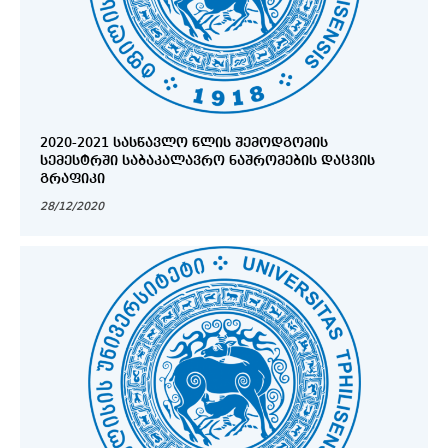
2020-2021 ᲡᲐᲡᲬᲐᲕᲚᲝ ᲬᲚᲘᲡ ᲨᲔᲛᲝᲓᲒᲝᲛᲘᲡ
ᲡᲔᲛᲔᲡᲢᲠᲨᲘ ᲡᲐᲑᲐᲙᲐᲚᲐᲕᲠᲝ ᲜᲐᲨᲠᲝᲛᲔᲑᲘᲡ ᲓᲐᲪᲕᲘᲡ
ᲒᲠᲐᲤᲘᲙᲘ
28/12/2020