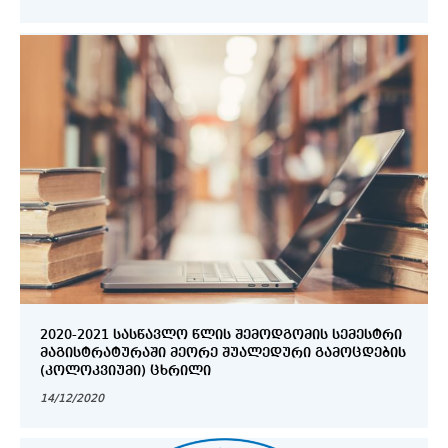
2020-2021 ᲡᲐᲡᲬᲐᲕᲚᲝ ᲬᲚᲘᲡ ᲨᲔᲛᲝᲓᲒᲝᲛᲘᲡ ᲡᲔᲛᲔᲡᲢᲠᲘ
ᲛᲐᲒᲘᲡᲢᲠᲐᲢᲣᲠᲐᲨᲘ ᲛᲔᲝᲠᲔ ᲨᲣᲐᲚᲔᲓᲣᲠᲘ ᲒᲐᲛᲝᲪᲓᲔᲑᲘᲡ
(ᲙᲝᲚᲝᲙᲕᲘᲣᲛᲘ) ᲪᲮᲠᲘᲚᲘ
14/12/2020