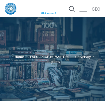
GEO
(Old version)
Home
FACULTY OF HUMANITIES
University
Programs