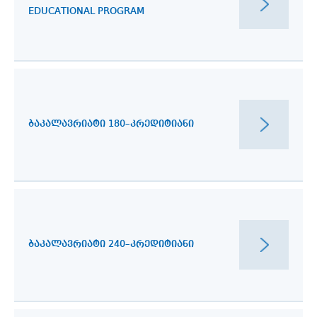
EDUCATIONAL PROGRAM
ᲑᲐᲙᲐᲚᲐᲕᲠᲘᲐᲢᲘ 180–ᲙᲠᲔᲓᲘᲢᲘᲐᲜᲘ
ᲑᲐᲙᲐᲚᲐᲕᲠᲘᲐᲢᲘ 240–ᲙᲠᲔᲓᲘᲢᲘᲐᲜᲘ