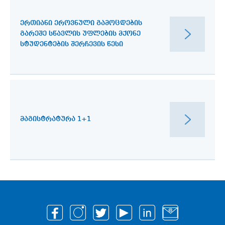
ᲔᲠᲗᲘᲐᲜᲘ ᲔᲠᲝᲕᲜᲣᲚᲘ ᲒᲐᲛᲝᲪᲓᲔᲑᲘᲡ
ᲒᲐᲠᲔᲨᲔ ᲡᲬᲐᲕᲚᲘᲡ ᲣᲤᲚᲔᲑᲘᲡ ᲛᲥᲝᲜᲔ
ᲡᲢᲣᲓᲔᲜᲢᲔᲑᲘᲡ ᲨᲔᲠᲩᲔᲕᲘᲡ ᲬᲔᲡᲘ
ᲛᲐᲒᲘᲡᲢᲠᲐᲢᲣᲠᲐ 1+1