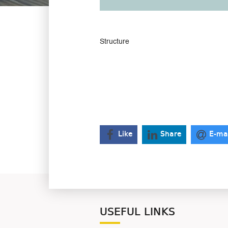
Structure
Like
Share
E-ma
USEFUL LINKS