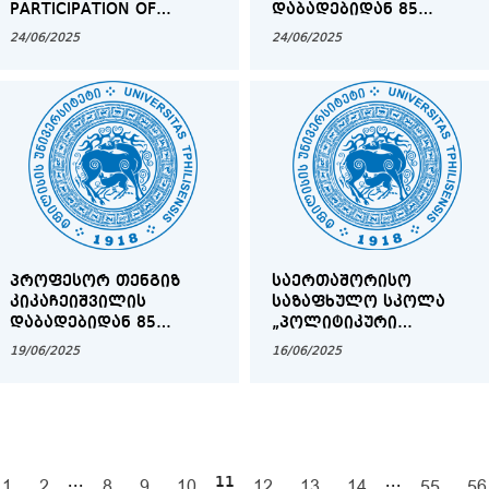
PARTICIPATION OF
ᲓᲐᲑᲐᲓᲔᲑᲘᲓᲐᲜ 85
PROFESSOR KHARLAMPOS
ᲬᲚᲘᲡᲗᲐᲕᲘᲡᲐᲓᲛᲘ
24/06/2025
24/06/2025
(HARRIS) PRESSAS
ᲛᲘᲫᲦᲕᲜᲘᲚᲘ XIX
ᲡᲐᲤᲐᲙᲣᲚᲢᲔᲢᲝ
ᲘᲜᲢᲔᲠᲓᲘᲡᲪᲘᲞᲚᲘᲜᲣᲠᲘ
ᲡᲐᲛᲔᲪᲜᲘᲔᲠᲝ
ᲙᲝᲜᲤᲔᲠᲔᲜᲪᲘᲐ
ᲞᲠᲝᲤᲔᲡᲝᲠ ᲗᲔᲜᲒᲘᲖ
ᲡᲐᲔᲠᲗᲐᲨᲝᲠᲘᲡᲝ
ᲙᲘᲙᲐᲩᲔᲘᲨᲕᲘᲚᲘᲡ
ᲡᲐᲖᲐᲤᲮᲣᲚᲝ ᲡᲙᲝᲚᲐ
ᲓᲐᲑᲐᲓᲔᲑᲘᲓᲐᲜ 85
„ᲞᲝᲚᲘᲢᲘᲙᲣᲠᲘ
ᲬᲚᲘᲡᲐᲓᲛᲘ ᲛᲘᲫᲦᲕᲜᲘᲚᲘ
ᲛᲔᲢᲧᲕᲔᲚᲔᲑᲘᲡ ᲐᲜᲐᲚᲘᲖᲘ
19/06/2025
16/06/2025
ᲡᲢᲣᲓᲔᲜᲢᲣᲠᲘ
- ᲗᲐᲜᲐᲛᲔᲓᲠᲝᲕᲔ
ᲡᲐᲛᲔᲪᲜᲘᲔᲠᲝ
ᲛᲔᲗᲝᲓᲔᲑᲘ ᲓᲐ
ᲙᲝᲜᲤᲔᲠᲔᲜᲪᲘᲐ
ᲢᲔᲥᲜᲝᲚᲝᲒᲘᲔᲑᲘ“
...
11
...
1
2
8
9
10
12
13
14
55
56