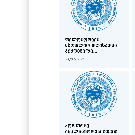
ᲤᲘᲚᲝᲡᲝᲤᲘᲘᲡ
ᲛᲡᲝᲤᲚᲘᲝ ᲓᲦᲘᲡᲐᲓᲛᲘ
ᲛᲘᲫᲦᲕᲜᲘᲚᲘ
ᲘᲜᲢᲔᲠᲓᲘᲡᲪᲘᲞᲚᲘᲜᲐᲠᲣᲚᲘ
21/07/2025
ᲡᲐᲔᲠᲗᲐᲨᲝᲠᲘᲡᲝ
ᲙᲝᲜᲤᲔᲠᲔᲜᲪᲘᲐ ᲓᲐ
ᲡᲢᲣᲓᲔᲜᲢᲗᲐ
ᲠᲔᲒᲘᲝᲜᲐᲚᲣᲠᲘ
ᲙᲝᲜᲤᲔᲠᲔᲜᲪᲘᲐ
ᲙᲝᲜᲙᲣᲠᲡᲘ
ᲐᲮᲐᲚᲒᲐᲖᲠᲓᲔᲑᲘᲡᲗᲕᲘᲡ