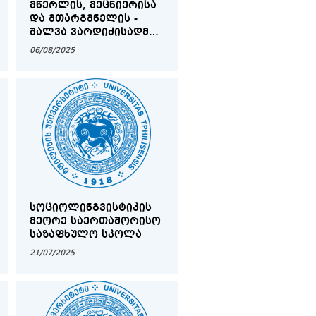
ᲛᲬᲔᲠᲚᲘᲡ, ᲛᲔᲪᲜᲘᲔᲠᲘᲡᲐ
ᲓᲐ ᲛᲗᲐᲠᲒᲛᲜᲔᲚᲘᲡ -
ᲨᲐᲚᲕᲐ ᲕᲐᲠᲓᲘᲫᲘᲡᲐᲓᲛᲘ
ᲛᲘᲫᲦᲕᲜᲘᲚᲘ
06/08/2025
ᲘᲜᲢᲔᲠᲓᲘᲡᲪᲘᲞᲚᲘᲜᲣᲠᲘ
ᲡᲐᲔᲠᲗᲐᲨᲝᲠᲘᲡᲝ
ᲡᲐᲛᲔᲪᲜᲘᲔᲠᲝ
ᲙᲝᲜᲤᲔᲠᲔᲜᲪᲘᲐ
ᲡᲝᲪᲘᲝᲚᲘᲜᲒᲕᲘᲡᲢᲘᲙᲘᲡ
ᲛᲔᲝᲠᲔ ᲡᲐᲔᲠᲗᲐᲨᲝᲠᲘᲡᲝ
ᲡᲐᲖᲐᲤᲮᲣᲚᲝ ᲡᲙᲝᲚᲐ
21/07/2025