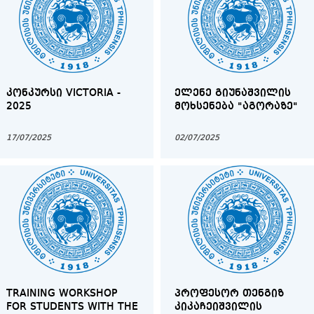
ᲙᲝᲜᲙᲣᲠᲡᲘ VICTORIA -
ᲔᲚᲔᲜᲔ ᲒᲘᲣᲜᲐᲨᲕᲘᲚᲘᲡ
2025
ᲛᲝᲮᲡᲔᲜᲔᲑᲐ "ᲐᲒᲝᲠᲐᲖᲔ"
17/07/2025
02/07/2025
TRAINING WORKSHOP
ᲞᲠᲝᲤᲔᲡᲝᲠ ᲗᲔᲜᲒᲘᲖ
FOR STUDENTS WITH THE
ᲙᲘᲙᲐᲩᲔᲘᲨᲕᲘᲚᲘᲡ