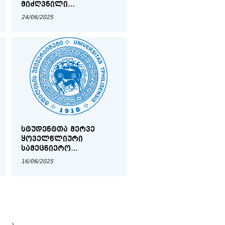
ᲛᲘᲫᲦᲕᲜᲘᲚᲘ
ᲡᲐᲛᲔᲪᲜᲘᲔᲠᲝ
24/06/2025
ᲙᲝᲜᲤᲔᲠᲔᲜᲪᲘᲐ - ᲢᲔᲥᲡᲢᲘ
ᲓᲐ ᲘᲜᲢᲔᲠᲞᲠᲔᲢᲐᲪᲘᲐ
ᲡᲢᲣᲓᲔᲜᲢᲗᲐ ᲛᲔᲠᲕᲔ
ᲧᲝᲕᲔᲚᲬᲚᲘᲣᲠᲘ
ᲡᲐᲛᲔᲪᲜᲘᲔᲠᲝ
ᲙᲝᲜᲤᲔᲠᲔᲜᲪᲘᲐ -
16/06/2025
ᲗᲐᲜᲐᲛᲔᲓᲠᲝᲕᲔᲝᲑᲘᲡ
ᲛᲝᲠᲐᲚᲣᲠᲘ
ᲒᲐᲛᲝᲬᲕᲔᲕᲔᲑᲘ
›