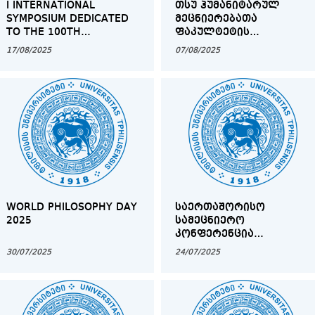
I INTERNATIONAL
ᲗᲡᲣ ᲰᲣᲛᲐᲜᲘᲢᲐᲠᲣᲚ
SYMPOSIUM DEDICATED
ᲛᲔᲪᲜᲘᲔᲠᲔᲑᲐᲗᲐ
TO THE 100TH
ᲤᲐᲙᲣᲚᲢᲔᲢᲘᲡ
ANNIVERSARY OF
ᲡᲐᲛᲐᲒᲘᲡᲢᲠᲝ
17/08/2025
07/08/2025
PROFESSOR NODAR
ᲞᲠᲝᲒᲠᲐᲛᲔᲑᲘ
JANASHIA’S BIRTH
WORLD PHILOSOPHY DAY
ᲡᲐᲔᲠᲗᲐᲨᲝᲠᲘᲡᲝ
2025
ᲡᲐᲛᲔᲪᲜᲘᲔᲠᲝ
ᲙᲝᲜᲤᲔᲠᲔᲜᲪᲘᲐ
“ᲥᲐᲠᲗᲣᲚ-ᲞᲝᲚᲝᲜᲣᲠᲘ
30/07/2025
24/07/2025
ᲣᲠᲗᲘᲔᲠᲗᲝᲑᲔᲑᲘᲡ ᲝᲠᲘ
ᲡᲐᲣᲙᲣᲜᲔ“