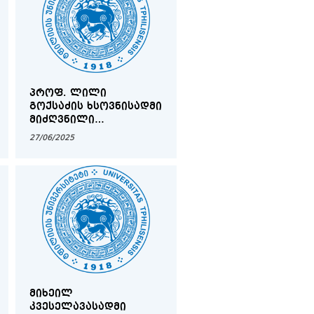
ᲞᲠᲝᲤ. ᲚᲘᲚᲘ
ᲒᲝᲥᲡᲐᲫᲘᲡ ᲮᲡᲝᲕᲜᲘᲡᲐᲓᲛᲘ
ᲛᲘᲫᲦᲕᲜᲘᲚᲘ
ᲡᲢᲣᲓᲔᲜᲢᲗᲐ
27/06/2025
ᲡᲐᲛᲔᲪᲜᲘᲔᲠᲝ
ᲙᲝᲜᲤᲔᲠᲔᲜᲪᲘᲐ
ᲛᲘᲮᲔᲘᲚ
ᲙᲕᲔᲡᲔᲚᲐᲕᲐᲡᲐᲓᲛᲘ