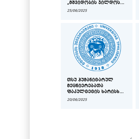
„ᲛᲨᲕᲘᲓᲝᲑᲘᲡ ᲯᲘᲚᲓᲝᲡ“
ᲛᲝᲡᲐᲞᲝᲕᲔᲑᲚᲐᲓ
25/06/2025
ᲗᲡᲣ ᲰᲣᲛᲐᲜᲘᲢᲐᲠᲣᲚ
ᲛᲔᲪᲜᲘᲔᲠᲔᲑᲐᲗᲐ
ᲤᲐᲙᲣᲚᲢᲔᲢᲘᲡ ᲮᲐᲠᲘᲡᲮᲘᲡ
ᲣᲖᲠᲣᲜᲕᲔᲚᲧᲝᲤᲘᲡ
20/06/2025
ᲡᲐᲛᲡᲐᲮᲣᲠᲘᲡ ᲣᲤᲠᲝᲡᲘᲡ
ᲐᲠᲩᲔᲕᲘᲡ ᲨᲔᲡᲐᲮᲔᲑ
‹