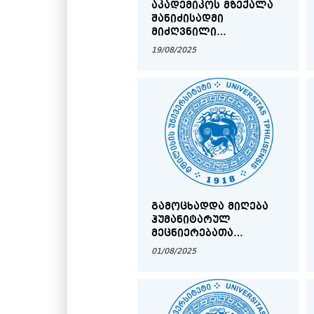
ᲐᲙᲐᲓᲔᲛᲘᲙᲝᲡ ᲛᲖᲔᲥᲐᲚᲐ
ᲨᲐᲜᲘᲫᲘᲡᲐᲓᲛᲘ
ᲛᲘᲫᲦᲕᲜᲘᲚᲘ
ᲘᲜᲢᲔᲠᲓᲘᲡᲪᲘᲞᲚᲘᲜᲣᲠᲘ
19/08/2025
ᲡᲐᲔᲠᲗᲐᲨᲝᲠᲘᲡᲝ
ᲡᲐᲛᲔᲪᲜᲘᲔᲠᲝ
ᲙᲝᲜᲤᲔᲠᲔᲜᲪᲘᲐ ᲛᲖᲔᲥᲐᲚᲐ
ᲨᲐᲜᲘᲫᲔ -100
ᲒᲐᲛᲝᲪᲮᲐᲓᲓᲐ ᲛᲘᲦᲔᲑᲐ
ᲰᲣᲛᲐᲜᲘᲢᲐᲠᲣᲚ
ᲛᲔᲪᲜᲘᲔᲠᲔᲑᲐᲗᲐ
ᲤᲐᲙᲣᲚᲢᲔᲢᲘᲡ
01/08/2025
ᲡᲐᲓᲝᲥᲢᲝᲠᲝ
ᲞᲠᲝᲒᲠᲐᲛᲔᲑᲖᲔ