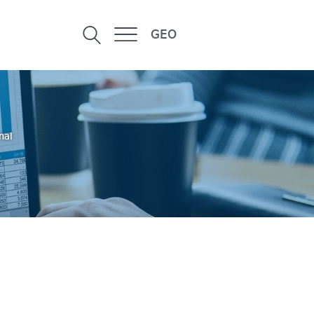
GEO
nal