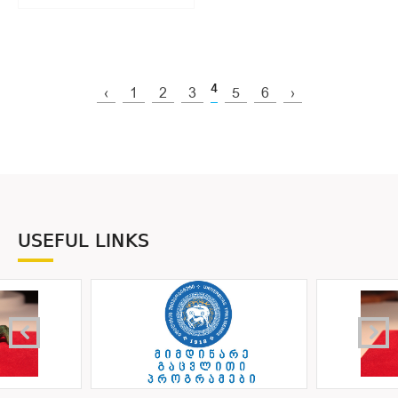
4
‹
1
2
3
5
6
›
USEFUL LINKS