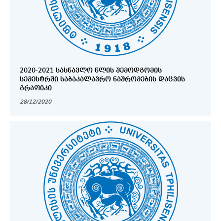
2020-2021 ᲡᲐᲡᲬᲐᲕᲚᲝ ᲬᲚᲘᲡ ᲨᲔᲛᲝᲓᲒᲝᲛᲘᲡ
ᲡᲔᲛᲔᲡᲢᲠᲨᲘ ᲡᲐᲑᲐᲙᲐᲚᲐᲕᲠᲝ ᲜᲐᲨᲠᲝᲛᲔᲑᲘᲡ ᲓᲐᲪᲕᲘᲡ
ᲒᲠᲐᲤᲘᲙᲘ
28/12/2020