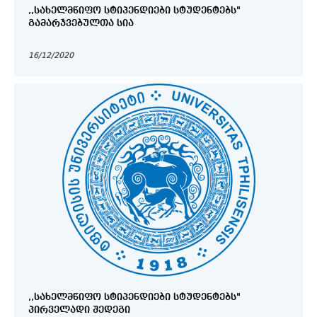
,,ᲡᲐᲮᲔᲚᲛᲬᲘᲤᲝ ᲡᲢᲘᲞᲔᲜᲓᲘᲔᲑᲘ ᲡᲢᲣᲓᲔᲜᲢᲔᲑᲡ"
ᲒᲐᲛᲐᲠᲯᲕᲔᲑᲣᲚᲗᲐ ᲡᲘᲐ
16/12/2020
,,ᲡᲐᲮᲔᲚᲛᲬᲘᲤᲝ ᲡᲢᲘᲞᲔᲜᲓᲘᲔᲑᲘ ᲡᲢᲣᲓᲔᲜᲢᲔᲑᲡ"
ᲞᲘᲠᲕᲔᲚᲐᲓᲘ ᲨᲔᲓᲔᲒᲘ