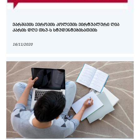
ᲕᲐᲠᲨᲐᲕᲘᲡ ᲔᲕᲠᲝᲞᲘᲡ ᲙᲝᲚᲔᲯᲘᲡ ᲕᲘᲠᲢᲣᲐᲚᲣᲠᲘ ᲦᲘᲐ
ᲙᲐᲠᲘᲡ ᲓᲦᲔ ᲗᲡᲣ-Ს ᲡᲢᲣᲓᲔᲜᲢᲔᲑᲘᲡᲐᲗᲕᲘᲡ
16/11/2020