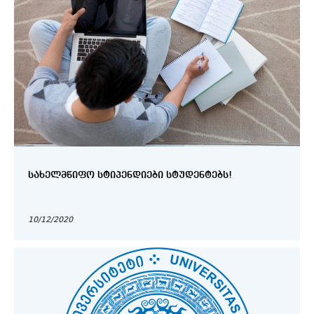
ᲡᲐᲮᲔᲚᲛᲬᲘᲤᲝ ᲡᲢᲘᲞᲔᲜᲓᲘᲔᲑᲘ ᲡᲢᲣᲓᲔᲜᲢᲔᲑᲡ!
10/12/2020