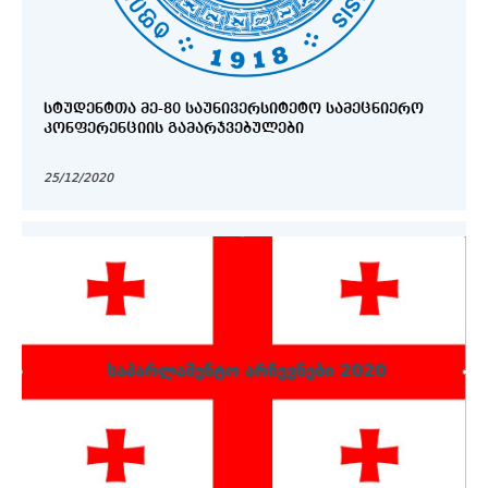
ᲡᲢᲣᲓᲔᲜᲢᲗᲐ ᲛᲔ-80 ᲡᲐᲣᲜᲘᲕᲔᲠᲡᲘᲢᲔᲢᲝ ᲡᲐᲛᲔᲪᲜᲘᲔᲠᲝ
ᲙᲝᲜᲤᲔᲠᲔᲜᲪᲘᲘᲡ ᲒᲐᲛᲐᲠᲯᲕᲔᲑᲣᲚᲔᲑᲘ
25/12/2020