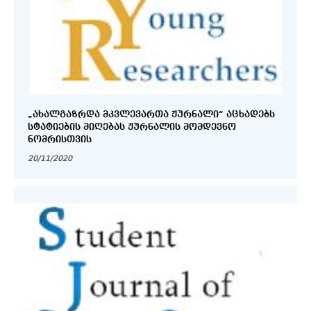
„ᲐᲮᲐᲚᲒᲐᲖᲠᲓᲐ ᲛᲙᲕᲚᲔᲕᲐᲠᲗᲐ ᲟᲣᲠᲜᲐᲚᲘ“ ᲐᲪᲮᲐᲓᲔᲑᲡ
ᲡᲢᲐᲢᲘᲔᲑᲘᲡ ᲛᲘᲦᲔᲑᲐᲡ ᲟᲣᲠᲜᲐᲚᲘᲡ ᲛᲝᲛᲓᲔᲕᲜᲝ
ᲜᲝᲛᲠᲘᲡᲗᲕᲘᲡ
20/11/2020