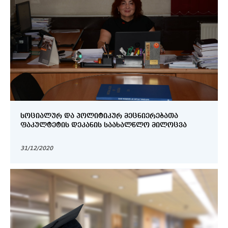
ᲡᲝᲪᲘᲐᲚᲣᲠ ᲓᲐ ᲞᲝᲚᲘᲢᲘᲙᲣᲠ ᲛᲔᲪᲜᲘᲔᲠᲔᲑᲐᲗᲐ
ᲤᲐᲙᲣᲚᲢᲔᲢᲘᲡ ᲓᲔᲙᲐᲜᲘᲡ ᲡᲐᲐᲮᲐᲚᲬᲚᲝ ᲛᲘᲚᲝᲪᲕᲐ
31/12/2020