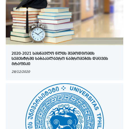
2020-2021 ᲡᲐᲡᲬᲐᲕᲚᲝ ᲬᲚᲘᲡ ᲨᲔᲛᲝᲓᲒᲝᲛᲘᲡ
ᲡᲔᲛᲔᲡᲢᲠᲨᲘ ᲡᲐᲑᲐᲙᲐᲚᲐᲕᲠᲝ ᲜᲐᲨᲠᲝᲛᲔᲑᲘᲡ ᲓᲐᲪᲕᲘᲡ
ᲒᲠᲐᲤᲘᲙᲘ
28/12/2020