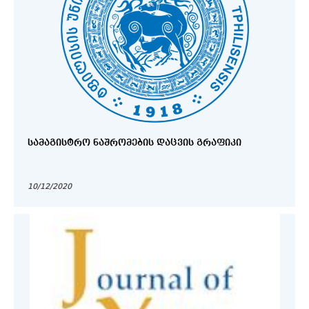
ᲡᲐᲛᲐᲒᲘᲡᲢᲠᲝ ᲜᲐᲨᲠᲝᲛᲔᲑᲘᲡ ᲓᲐᲪᲕᲘᲡ ᲒᲠᲐᲤᲘᲙᲘ
10/12/2020