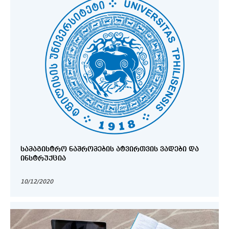
ᲡᲐᲛᲐᲒᲘᲡᲢᲠᲝ ᲜᲐᲨᲠᲝᲛᲔᲑᲘᲡ ᲐᲢᲕᲘᲠᲗᲕᲘᲡ ᲕᲐᲓᲔᲑᲘ ᲓᲐ
ᲘᲜᲡᲢᲠᲣᲥᲪᲘᲐ
10/12/2020