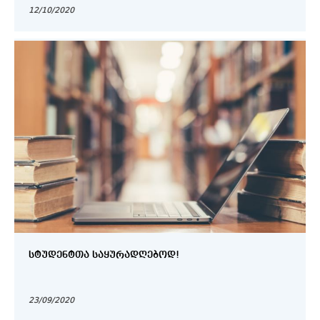
12/10/2020
ᲡᲢᲣᲓᲔᲜᲢᲗᲐ ᲡᲐᲧᲣᲠᲐᲓᲦᲔᲑᲝᲓ!
23/09/2020