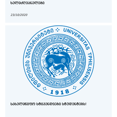
ᲮᲔᲚᲛᲫᲦᲕᲐᲜᲔᲚᲔᲑᲘ
23/10/2020
ᲡᲐᲮᲔᲚᲛᲬᲘᲤᲝ ᲡᲢᲘᲞᲔᲜᲓᲘᲔᲑᲘ ᲡᲢᲣᲓᲔᲜᲢᲔᲑᲡ!