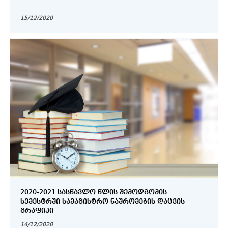
15/12/2020
2020-2021 ᲡᲐᲡᲬᲐᲕᲚᲝ ᲬᲚᲘᲡ ᲨᲔᲛᲝᲓᲒᲝᲛᲘᲡ
ᲡᲔᲛᲔᲡᲢᲠᲨᲘ ᲡᲐᲛᲐᲒᲘᲡᲢᲠᲝ ᲜᲐᲨᲠᲝᲛᲔᲑᲘᲡ ᲓᲐᲪᲕᲘᲡ
ᲒᲠᲐᲤᲘᲙᲘ
14/12/2020