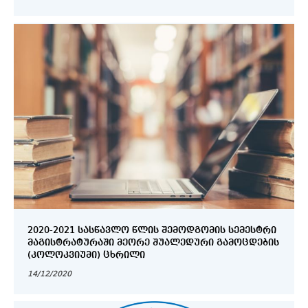
2020-2021 ᲡᲐᲡᲬᲐᲕᲚᲝ ᲬᲚᲘᲡ ᲨᲔᲛᲝᲓᲒᲝᲛᲘᲡ ᲡᲔᲛᲔᲡᲢᲠᲘ
ᲛᲐᲒᲘᲡᲢᲠᲐᲢᲣᲠᲐᲨᲘ ᲛᲔᲝᲠᲔ ᲨᲣᲐᲚᲔᲓᲣᲠᲘ ᲒᲐᲛᲝᲪᲓᲔᲑᲘᲡ
(ᲙᲝᲚᲝᲙᲕᲘᲣᲛᲘ) ᲪᲮᲠᲘᲚᲘ
14/12/2020