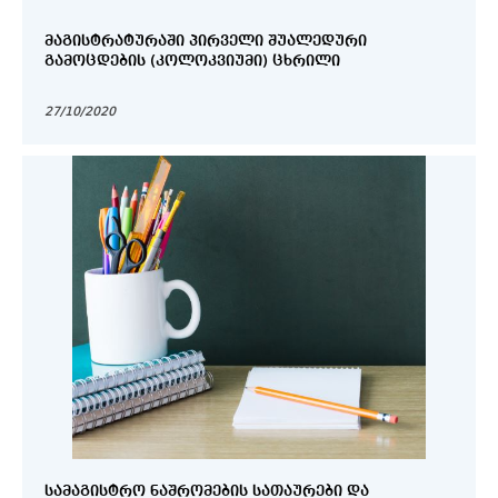
ᲛᲐᲒᲘᲡᲢᲠᲐᲢᲣᲠᲐᲨᲘ ᲞᲘᲠᲕᲔᲚᲘ ᲨᲣᲐᲚᲔᲓᲣᲠᲘ
ᲒᲐᲛᲝᲪᲓᲔᲑᲘᲡ (ᲙᲝᲚᲝᲙᲕᲘᲣᲛᲘ) ᲪᲮᲠᲘᲚᲘ
27/10/2020
ᲡᲐᲛᲐᲒᲘᲡᲢᲠᲝ ᲜᲐᲨᲠᲝᲛᲔᲑᲘᲡ ᲡᲐᲗᲐᲣᲠᲔᲑᲘ ᲓᲐ