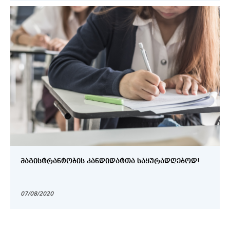
ᲛᲐᲒᲘᲡᲢᲠᲐᲜᲢᲝᲑᲘᲡ ᲙᲐᲜᲓᲘᲓᲐᲢᲗᲐ ᲡᲐᲧᲣᲠᲐᲓᲦᲔᲑᲝᲓ!
07/08/2020