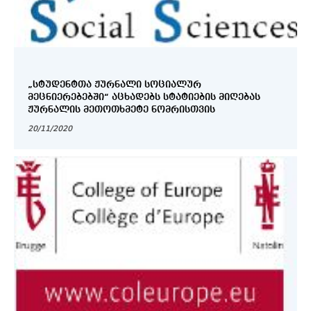
„ᲡᲢᲣᲓᲔᲜᲢᲗᲐ ᲟᲣᲠᲜᲐᲚᲘ ᲡᲝᲪᲘᲐᲚᲣᲠ
ᲛᲔᲪᲜᲘᲔᲠᲔᲑᲔᲑᲨᲘ“ ᲐᲪᲮᲐᲓᲔᲑᲡ ᲡᲢᲐᲢᲘᲔᲑᲘᲡ ᲛᲘᲦᲔᲑᲐᲡ
ᲟᲣᲠᲜᲐᲚᲘᲡ ᲛᲔᲗᲝᲗᲮᲛᲔᲢᲔ ᲜᲝᲛᲠᲘᲡᲗᲕᲘᲡ
20/11/2020