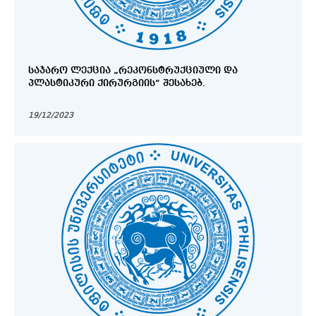
ᲡᲐᲯᲐᲠᲝ ᲚᲔᲥᲪᲘᲐ „ᲠᲔᲙᲝᲜᲡᲢᲠᲣᲥᲪᲘᲣᲚᲘ ᲓᲐ
ᲞᲚᲐᲡᲢᲘᲙᲣᲠᲘ ᲥᲘᲠᲣᲠᲒᲘᲘᲡ“ ᲨᲔᲡᲐᲮᲔᲑ.
19/12/2023