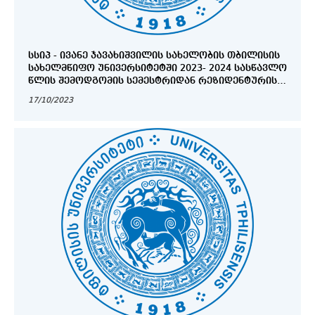
ᲡᲡᲘᲞ - ᲘᲕᲐᲜᲔ ᲯᲐᲕᲐᲮᲘᲨᲕᲘᲚᲘᲡ ᲡᲐᲮᲔᲚᲝᲑᲘᲡ ᲗᲑᲘᲚᲘᲡᲘᲡ
ᲡᲐᲮᲔᲚᲛᲬᲘᲤᲝ ᲣᲜᲘᲕᲔᲠᲡᲘᲢᲔᲢᲨᲘ 2023- 2024 ᲡᲐᲡᲬᲐᲕᲚᲝ
ᲬᲚᲘᲡ ᲨᲔᲛᲝᲓᲒᲝᲛᲘᲡ ᲡᲔᲛᲔᲡᲢᲠᲘᲓᲐᲜ ᲠᲔᲖᲘᲓᲔᲜᲢᲣᲠᲘᲡ
ᲐᲚᲢᲔᲠᲜᲐᲢᲘᲣᲚᲘ ᲓᲘᲞᲚᲝᲛᲘᲡᲨᲔᲛᲓᲒᲝᲛᲘ
17/10/2023
ᲒᲐᲜᲐᲗᲚᲔᲑᲘᲡ (ᲞᲠᲝᲤᲔᲡᲘᲣᲚᲘ ᲛᲖᲐᲓᲔᲑᲘᲡ)
ᲡᲞᲔᲪᲘᲐᲚᲝᲑᲘᲡ ᲛᲐᲫᲘᲔᲑᲔᲚᲗᲐ ᲞᲠᲝᲒᲠᲐᲛᲔᲑᲖᲔ
ᲛᲘᲦᲔᲑᲘᲡᲐ ᲓᲐ ᲛᲐᲡᲗᲐᲜ ᲓᲐᲙᲐᲕᲨᲘᲠᲔᲑᲣᲚᲘ
ᲝᲠᲒᲐᲜᲘᲖᲐᲪᲘᲣᲚᲘ ᲡᲐᲙᲘᲗᲮᲔᲑᲘᲡ ᲛᲝᲬᲔᲡᲠᲘᲒᲔᲑᲘᲡ
ᲗᲐᲝᲑᲐᲖᲔ