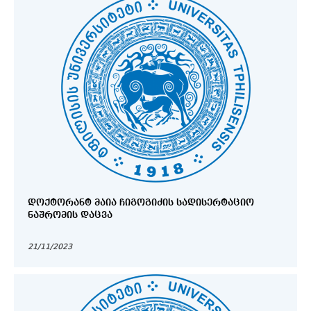
ᲓᲝᲥᲢᲝᲠᲐᲜᲢ ᲛᲐᲘᲐ ᲩᲘᲒᲝᲒᲘᲫᲘᲡ ᲡᲐᲓᲘᲡᲔᲠᲢᲐᲪᲘᲝ
ᲜᲐᲨᲠᲝᲛᲘᲡ ᲓᲐᲪᲕᲐ
21/11/2023