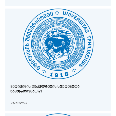
ᲒᲐᲜᲐᲗᲚᲔᲑᲘᲡ (ᲞᲠᲝᲤᲔᲡᲘᲣᲚᲘ ᲛᲖᲐᲓᲔᲑᲘᲡ)
ᲡᲣᲑᲡᲞᲔᲪᲘᲐᲚᲝᲑᲘᲡ ᲛᲐᲫᲘᲔᲑᲔᲚᲗᲐ ᲞᲠᲝᲒᲠᲐᲛᲐᲖᲔ
ᲛᲘᲦᲔᲑᲘᲡᲐ ᲓᲐ ᲛᲐᲡᲗᲐᲜ ᲓᲐᲙᲐᲕᲨᲘᲠᲔᲑᲣᲚᲘ
ᲝᲠᲒᲐᲜᲘᲖᲐᲪᲘᲣᲚᲘ ᲡᲐᲙᲘᲗᲮᲔᲑᲘᲡ ᲛᲝᲬᲔᲡᲠᲘᲒᲔᲑᲘᲡ
ᲗᲐᲝᲑᲐᲖᲔ
ᲛᲔᲓᲘᲪᲘᲜᲘᲡ ᲤᲐᲙᲣᲚᲢᲔᲢᲘᲡ ᲡᲢᲣᲓᲔᲜᲢᲗᲐ
ᲡᲐᲧᲣᲠᲐᲓᲦᲔᲑᲝᲓ!
21/11/2023