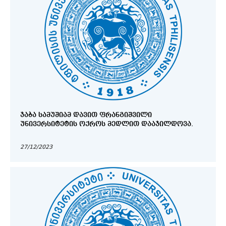
ᲯᲐᲑᲐ ᲡᲐᲛᲣᲨᲘᲐᲛ ᲓᲐᲕᲘᲗ ᲤᲠᲐᲜᲒᲘᲨᲕᲘᲚᲘ
ᲣᲜᲘᲕᲔᲠᲡᲘᲢᲔᲢᲘᲡ ᲝᲥᲠᲝᲡ ᲛᲔᲓᲚᲘᲗ ᲓᲐᲐᲯᲘᲚᲓᲝᲕᲐ.
27/12/2023