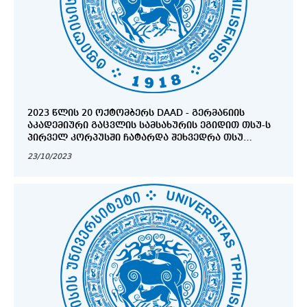
2023 ᲬᲚᲘᲡ 20 ᲝᲥᲢᲝᲛᲑᲔᲠᲡ DAAD - ᲒᲔᲠᲛᲐᲜᲘᲘᲡ
ᲐᲙᲐᲓᲔᲛᲘᲣᲠᲘ ᲒᲐᲪᲕᲚᲘᲡ ᲡᲐᲛᲡᲐᲮᲣᲠᲘᲡ ᲔᲒᲘᲓᲘᲗ ᲗᲡᲣ-Ს
ᲞᲘᲠᲕᲔᲚ ᲙᲝᲠᲞᲣᲡᲨᲘ ᲩᲐᲢᲐᲠᲓᲐ ᲨᲔᲮᲕᲔᲓᲠᲐ ᲗᲡᲣ
ᲛᲔᲓᲘᲪᲘᲜᲘᲡ ᲤᲐᲙᲣᲚᲢᲔᲢᲘᲡ ᲐᲙᲐᲓᲔᲛᲘᲣᲠ
23/10/2023
ᲞᲔᲠᲡᲝᲜᲐᲚᲗᲐᲜ ᲓᲐ ᲡᲢᲣᲓᲔᲜᲢᲔᲑᲗᲐᲜ.