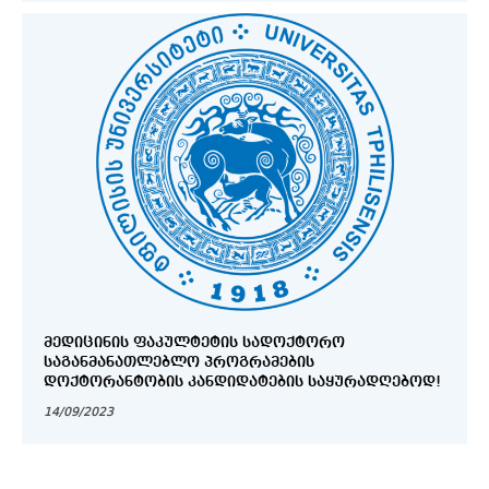
ᲛᲔᲓᲘᲪᲘᲜᲘᲡ ᲤᲐᲙᲣᲚᲢᲔᲢᲘᲡ ᲡᲐᲓᲝᲥᲢᲝᲠᲝ
ᲡᲐᲒᲐᲜᲛᲐᲜᲐᲗᲚᲔᲑᲚᲝ ᲞᲠᲝᲒᲠᲐᲛᲔᲑᲘᲡ
ᲓᲝᲥᲢᲝᲠᲐᲜᲢᲝᲑᲘᲡ ᲙᲐᲜᲓᲘᲓᲐᲢᲔᲑᲘᲡ ᲡᲐᲧᲣᲠᲐᲓᲦᲔᲑᲝᲓ!
14/09/2023