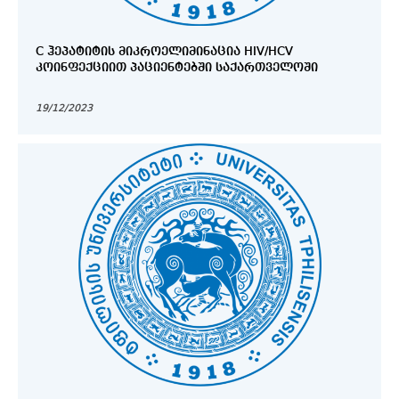
C ᲰᲔᲞᲐᲢᲘᲢᲘᲡ ᲛᲘᲙᲠᲝᲔᲚᲘᲛᲘᲜᲐᲪᲘᲐ HIV/HCV
ᲙᲝᲘᲜᲤᲔᲥᲪᲘᲘᲗ ᲞᲐᲪᲘᲔᲜᲢᲔᲑᲨᲘ ᲡᲐᲥᲐᲠᲗᲕᲔᲚᲝᲨᲘ
19/12/2023