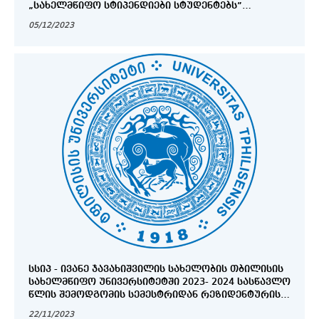
„ᲡᲐᲮᲔᲚᲛᲬᲘᲤᲝ ᲡᲢᲘᲞᲔᲜᲓᲘᲔᲑᲘ ᲡᲢᲣᲓᲔᲜᲢᲔᲑᲡ”
ᲤᲐᲠᲒᲚᲔᲑᲨᲘ ᲡᲢᲘᲞᲔᲜᲓᲘᲘᲡ ᲛᲝᲡᲐᲞᲝᲕᲔᲑᲚᲐᲓ
05/12/2023
ᲡᲡᲘᲞ - ᲘᲕᲐᲜᲔ ᲯᲐᲕᲐᲮᲘᲨᲕᲘᲚᲘᲡ ᲡᲐᲮᲔᲚᲝᲑᲘᲡ ᲗᲑᲘᲚᲘᲡᲘᲡ
ᲡᲐᲮᲔᲚᲛᲬᲘᲤᲝ ᲣᲜᲘᲕᲔᲠᲡᲘᲢᲔᲢᲨᲘ 2023- 2024 ᲡᲐᲡᲬᲐᲕᲚᲝ
ᲬᲚᲘᲡ ᲨᲔᲛᲝᲓᲒᲝᲛᲘᲡ ᲡᲔᲛᲔᲡᲢᲠᲘᲓᲐᲜ ᲠᲔᲖᲘᲓᲔᲜᲢᲣᲠᲘᲡ
ᲐᲚᲢᲔᲠᲜᲐᲢᲘᲣᲚᲘ ᲓᲘᲞᲚᲝᲛᲘᲡᲨᲔᲛᲓᲒᲝᲛᲘ
22/11/2023