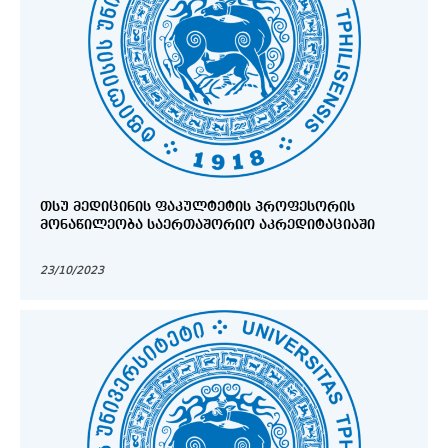
ᲗᲡᲣ ᲛᲔᲓᲘᲪᲘᲜᲘᲡ ᲤᲐᲙᲣᲚᲢᲔᲢᲘᲡ ᲞᲠᲝᲤᲔᲡᲝᲠᲘᲡ
ᲛᲝᲜᲐᲬᲘᲚᲔᲝᲑᲐ ᲡᲐᲔᲠᲗᲐᲨᲝᲠᲘᲝ ᲐᲙᲠᲔᲓᲘᲢᲐᲪᲘᲐᲨᲘ
23/10/2023