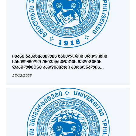
ᲘᲕᲐᲜᲔ ᲯᲐᲕᲐᲮᲘᲨᲕᲘᲚᲘᲡ ᲡᲐᲮᲔᲚᲝᲑᲘᲡ ᲗᲑᲘᲚᲘᲡᲘᲡ
ᲡᲐᲮᲔᲚᲛᲬᲘᲤᲝ ᲣᲜᲘᲕᲔᲠᲡᲘᲢᲔᲢᲘᲡ ᲛᲔᲓᲘᲪᲘᲜᲘᲡ
ᲤᲐᲙᲣᲚᲢᲔᲢᲖᲔ ᲐᲙᲐᲓᲔᲛᲘᲣᲠᲘ ᲞᲔᲠᲡᲝᲜᲐᲚᲘᲡ
ᲐᲠᲩᲔᲕᲜᲔᲑᲘᲡ ᲨᲔᲛᲐᲯᲐᲛᲔᲑᲔᲚᲘ ᲝᲥᲛᲘ
27/12/2023