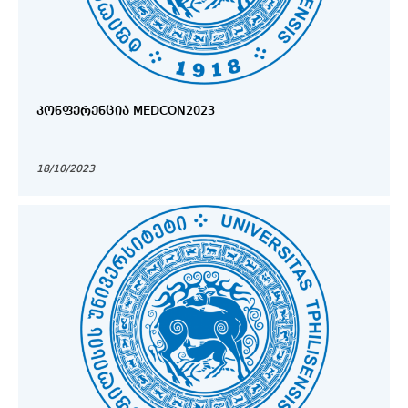
ᲙᲝᲜᲤᲔᲠᲔᲜᲪᲘᲐ MEDCON2023
18/10/2023