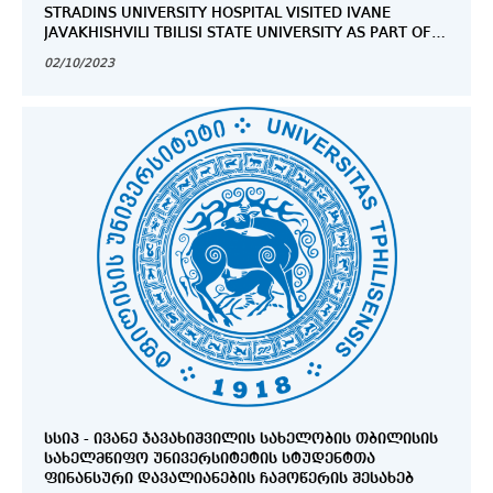
STRADINS UNIVERSITY HOSPITAL VISITED IVANE
JAVAKHISHVILI TBILISI STATE UNIVERSITY AS PART OF
THE DEVELOPMENT OF THE MEDICAL EDUCATIONAL
02/10/2023
PROCESS AND CAPACITY BUILDING PROJECT.
ᲡᲡᲘᲞ - ᲘᲕᲐᲜᲔ ᲯᲐᲕᲐᲮᲘᲨᲕᲘᲚᲘᲡ ᲡᲐᲮᲔᲚᲝᲑᲘᲡ ᲗᲑᲘᲚᲘᲡᲘᲡ
ᲡᲐᲮᲔᲚᲛᲬᲘᲤᲝ ᲣᲜᲘᲕᲔᲠᲡᲘᲢᲔᲢᲘᲡ ᲡᲢᲣᲓᲔᲜᲢᲗᲐ
ᲤᲘᲜᲐᲜᲡᲣᲠᲘ ᲓᲐᲕᲐᲚᲘᲐᲜᲔᲑᲘᲡ ᲩᲐᲛᲝᲬᲔᲠᲘᲡ ᲨᲔᲡᲐᲮᲔᲑ