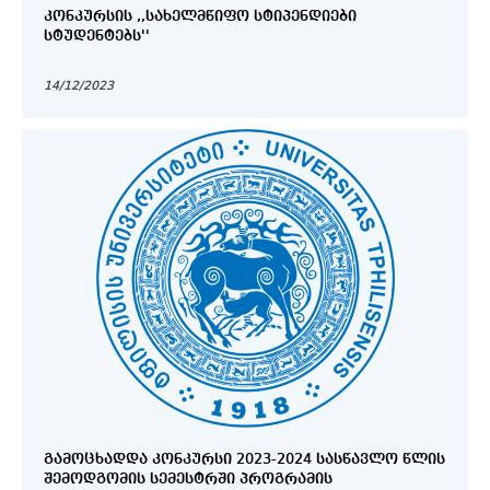
ᲙᲝᲜᲙᲣᲠᲡᲘᲡ ,,ᲡᲐᲮᲔᲚᲛᲬᲘᲤᲝ ᲡᲢᲘᲞᲔᲜᲓᲘᲔᲑᲘ
ᲡᲢᲣᲓᲔᲜᲢᲔᲑᲡ''
14/12/2023
ᲒᲐᲛᲝᲪᲮᲐᲓᲓᲐ ᲙᲝᲜᲙᲣᲠᲡᲘ 2023-2024 ᲡᲐᲡᲬᲐᲕᲚᲝ ᲬᲚᲘᲡ
ᲨᲔᲛᲝᲓᲒᲝᲛᲘᲡ ᲡᲔᲛᲔᲡᲢᲠᲨᲘ ᲞᲠᲝᲒᲠᲐᲛᲘᲡ