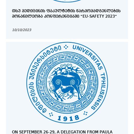
ᲗᲡᲣ ᲛᲔᲓᲘᲪᲘᲜᲘᲡ ᲤᲐᲙᲣᲚᲢᲔᲢᲘᲡ ᲬᲐᲠᲛᲝᲛᲐᲓᲒᲔᲜᲚᲔᲑᲘᲡ
ᲛᲝᲜᲐᲬᲘᲚᲔᲝᲑᲐ ᲙᲝᲜᲤᲔᲠᲔᲜᲪᲘᲐᲨᲘ “EU-SAFETY 2023”
10/10/2023
ON SEPTEMBER 26-29, A DELEGATION FROM PAULA