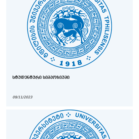
ᲡᲢᲣᲓᲔᲜᲢᲣᲠᲘ ᲡᲘᲛᲞᲝᲖᲘᲣᲛᲘ
09/11/2023