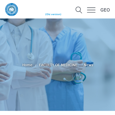
GEO
(Old version)
Home
FACULTY OF MEDICINE
News