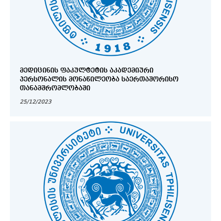
ᲛᲔᲓᲘᲪᲘᲜᲘᲡ ᲤᲐᲙᲣᲚᲢᲔᲢᲘᲡ ᲐᲙᲐᲓᲔᲛᲘᲣᲠᲘ
ᲞᲔᲠᲡᲝᲜᲐᲚᲘᲡ ᲛᲝᲜᲐᲬᲘᲚᲔᲝᲑᲐ ᲡᲐᲔᲠᲗᲐᲨᲝᲠᲘᲡᲝ
ᲗᲐᲜᲐᲛᲨᲠᲝᲛᲚᲝᲑᲐᲨᲘ
25/12/2023