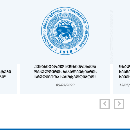
ᲰᲣᲛᲐᲜᲘᲢᲐᲠᲣᲚ ᲛᲔᲪᲜᲘᲔᲠᲔᲑᲐᲗᲐ
ᲪᲮᲐᲓ
ᲑᲠᲔᲑᲘ
ᲤᲐᲙᲣᲚᲢᲔᲢᲘᲡ ᲑᲐᲙᲐᲚᲐᲕᲠᲘᲐᲢᲘᲡ
ᲡᲐᲡᲬ
ᲖᲔ"
ᲡᲢᲣᲓᲔᲜᲢᲗᲐ ᲡᲐᲧᲣᲠᲐᲓᲦᲔᲑᲝᲓ!
ᲡᲔᲛᲔ
„ᲡᲐᲮ
05/05/2023
13/05
ᲡᲢᲣᲓ
ᲡᲢᲘᲞ