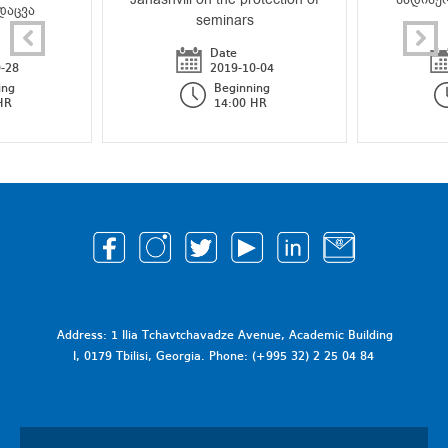
დაცვა
seminars
Date
-28
2019-10-04
ing
Beginning
HR
14:00 HR
Address: 1 Ilia Tchavtchavadze Avenue, Academic Building
I, 0179 Tbilisi, Georgia. Phone: (+995 32) 2 25 04 84