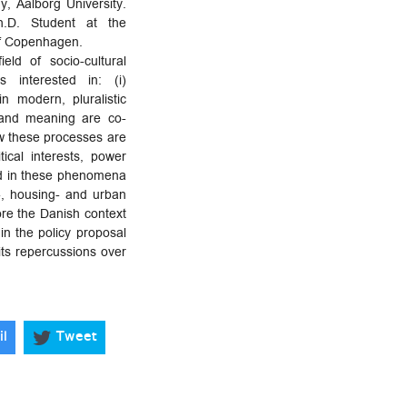
y, Aalborg University.
.D. Student at the
of Copenhagen.
eld of socio-cultural
 interested in: (i)
n modern, pluralistic
 and meaning are co-
ow these processes are
itical interests, power
ted in these phenomena
n-, housing- and urban
lore the Danish context
in the policy proposal
 its repercussions over
il
Tweet