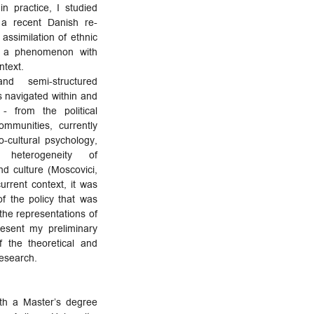
in practice, I studied
a recent Danish re-
 assimilation of ethnic
 - a phenomenon with
ntext.
and semi-structured
as navigated within and
- from the political
ommunities, currently
o-cultural psychology,
heterogeneity of
and culture (Moscovici,
urrent context, it was
of the policy that was
the representations of
resent my preliminary
f the theoretical and
esearch.
th a Master’s degree