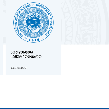
ᲡᲢᲣᲓᲔᲜᲢᲗᲐ
ᲛᲔᲓᲘᲪᲘᲜᲘᲡ
ᲡᲐᲧᲣᲠᲐᲓᲦᲔᲑᲝᲓ
ᲤᲐᲙᲣᲚᲢᲔᲢᲖᲔ
ᲐᲙᲐᲓᲔᲛᲘᲣᲠᲘ
ᲞᲔᲠᲡᲝᲜᲐᲚᲘᲡ
16/10/2020
23/04/2020
ᲐᲠᲩᲔᲕᲜᲔᲑᲘᲡ
ᲨᲔᲛᲐᲯᲐᲛᲔᲑᲔᲚᲘ ᲝᲥᲛᲘ