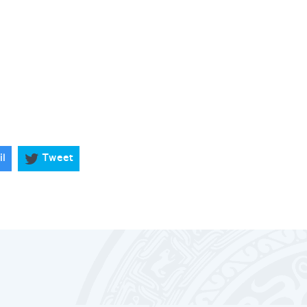
il
Tweet