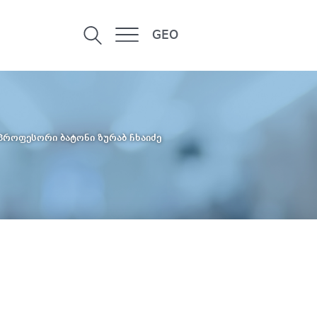
GEO
პროფესორი ბატონი ზურაბ ჩხაიძე