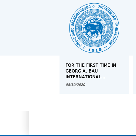
FOR THE FIRST TIME IN
GEORGIA, BAU
INTERNATIONAL
UNIVERSITY, BATUMI
08/10/2020
ORGANIZED THE FIRST
SUMMER SCHOOL
,,CADAVER WORKSHOP”
FROM AUGUST 13 TO
AUGUST 15, 2020,
FOCUSING ON THE
DISSECTION AND
CLINICAL ANATOMICAL
ASPECTS OF THE UPPER