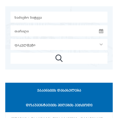
ᲕᲐᲙᲐᲜᲡᲘᲘᲡ ᲓᲐᲡᲐᲮᲔᲚᲔᲑᲐ
ᲓᲝᲙᲣᲛᲔᲜᲢᲐᲪᲘᲘᲡ ᲛᲘᲦᲔᲑᲘᲡ ᲞᲔᲠᲘᲝᲓᲘ