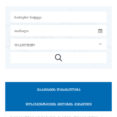
ᲕᲐᲙᲐᲜᲡᲘᲘᲡ ᲓᲐᲡᲐᲮᲔᲚᲔᲑᲐ
ᲓᲝᲙᲣᲛᲔᲜᲢᲐᲪᲘᲘᲡ ᲛᲘᲦᲔᲑᲘᲡ ᲞᲔᲠᲘᲝᲓᲘ