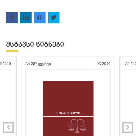
ᲛᲡᲒᲐᲕᲡᲘ ᲬᲘᲒᲜᲔᲑᲘ
© 2010
A4
287 გვერდი
© 2014
A4
21