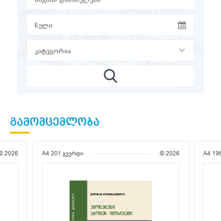
ᲒᲐᲛᲝᲛᲪᲔᲛᲚᲝᲑᲐ
© 2026
A4
201 გვერდი
© 2026
A4
19