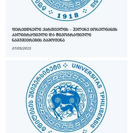
ᲤᲔᲠᲔᲘᲓᲜᲔᲚᲘ ᲥᲐᲠᲗᲕᲔᲚᲘᲡ – ᲰᲔᲚᲔᲜᲔ ᲘᲝᲡᲔᲚᲘᲐᲜᲘᲡ
ᲙᲐᲚᲘᲒᲠᲐᲤᲘᲣᲚᲘ ᲓᲐ ᲢᲘᲞᲝᲒᲠᲐᲤᲘᲣᲚᲘ
ᲜᲐᲛᲣᲨᲔᲕᲠᲔᲑᲘᲡ ᲒᲐᲛᲝᲤᲔᲜᲐ
07/05/2015