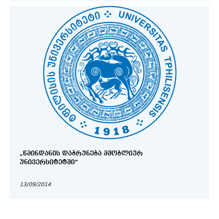
„ᲬᲛᲘᲜᲓᲐᲜᲘᲡ ᲓᲐᲑᲠᲣᲜᲔᲑᲐ ᲛᲨᲝᲑᲚᲘᲣᲠ
ᲣᲜᲘᲕᲔᲠᲡᲘᲢᲔᲢᲨᲘ“
13/09/2014