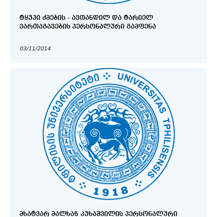
ᲢᲧᲣᲞᲘ ᲫᲛᲔᲑᲘᲡ - ᲐᲕᲗᲐᲜᲓᲘᲚ ᲓᲐ ᲢᲐᲠᲘᲔᲚ
ᲕᲐᲠᲗᲐᲒᲐᲕᲔᲑᲘᲡ ᲞᲔᲠᲡᲝᲜᲐᲚᲣᲠᲘ ᲒᲐᲛᲤᲔᲜᲐ
03/11/2014
ᲛᲮᲐᲢᲕᲐᲠ ᲛᲐᲚᲮᲐᲖ ᲙᲣᲮᲐᲨᲕᲘᲚᲘᲡ ᲞᲔᲠᲡᲝᲜᲐᲚᲣᲠᲘ