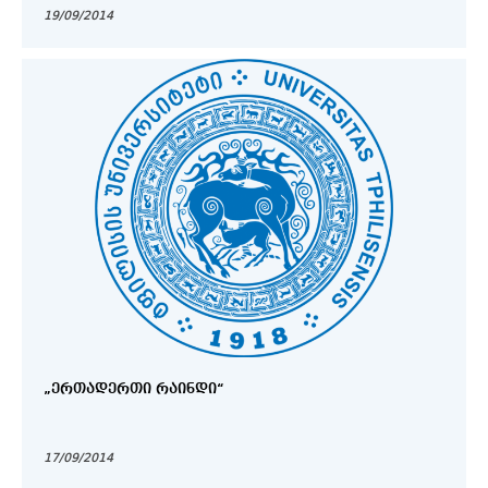
19/09/2014
„ᲔᲠᲗᲐᲓᲔᲠᲗᲘ ᲠᲐᲘᲜᲓᲘ“
17/09/2014