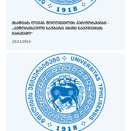
ᲛᲮᲐᲢᲕᲐᲠ ᲚᲔᲕᲐᲜ ᲭᲝᲦᲝᲨᲕᲘᲚᲘᲡ ᲞᲔᲠᲤᲝᲠᲛᲐᲜᲡᲘ -
„ᲐᲕᲢᲝᲠᲘᲡᲔᲣᲚᲘ ᲡᲐᲣᲑᲐᲠᲘ ᲔᲠᲗᲘ ᲜᲐᲛᲣᲨᲔᲕᲠᲘᲡ
ᲒᲐᲠᲨᲔᲛᲝ“
25/11/2014