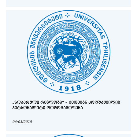
„ᲖᲦᲐᲞᲠᲣᲚᲘ ᲠᲔᲐᲚᲝᲑᲐ“ – ᲥᲔᲗᲔᲕᲐᲜ ᲙᲝᲦᲣᲐᲨᲕᲘᲚᲘᲡ
ᲞᲔᲠᲡᲝᲜᲐᲚᲣᲠᲘ ᲤᲝᲢᲝᲒᲐᲛᲝᲤᲔᲜᲐ
04/03/2015