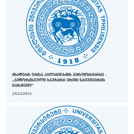
ᲛᲮᲐᲢᲕᲐᲠ ᲪᲘᲠᲐ ᲙᲐᲚᲐᲜᲓᲐᲫᲘᲡ ᲞᲔᲠᲤᲝᲠᲛᲐᲜᲡᲘ -
„ᲐᲕᲢᲝᲠᲘᲡᲔᲣᲚᲘ ᲡᲐᲣᲑᲐᲠᲘ ᲔᲠᲗᲘ ᲜᲐᲛᲣᲨᲔᲕᲠᲘᲡ
ᲒᲐᲠᲨᲔᲛᲝ“
23/12/2014