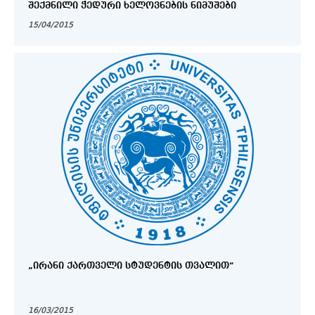
ᲨᲔᲥᲛᲜᲘᲚᲘ ᲭᲔᲓᲣᲠᲘ ᲮᲔᲚᲝᲕᲜᲔᲑᲘᲡ ᲜᲘᲛᲣᲨᲔᲑᲘ
15/04/2015
„ᲘᲠᲐᲜᲘ ᲥᲐᲠᲗᲕᲔᲚᲘ ᲡᲢᲣᲓᲔᲜᲢᲘᲡ ᲗᲕᲐᲚᲘᲗ“
16/03/2015