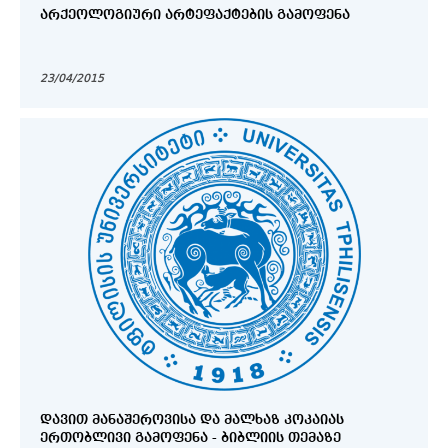
ᲐᲠᲥᲔᲝᲚᲝᲒᲘᲣᲠᲘ ᲐᲠᲢᲔᲤᲐᲥᲢᲔᲑᲘᲡ ᲒᲐᲛᲝᲤᲔᲜᲐ
23/04/2015
ᲓᲐᲕᲘᲗ ᲛᲐᲜᲐᲨᲔᲠᲝᲕᲘᲡᲐ ᲓᲐ ᲛᲐᲚᲮᲐᲖ ᲙᲝᲙᲐᲘᲐᲡ
ᲔᲠᲗᲝᲑᲚᲘᲕᲘ ᲒᲐᲛᲝᲤᲔᲜᲐ - ᲑᲘᲑᲚᲘᲘᲡ ᲗᲔᲛᲐᲖᲔ