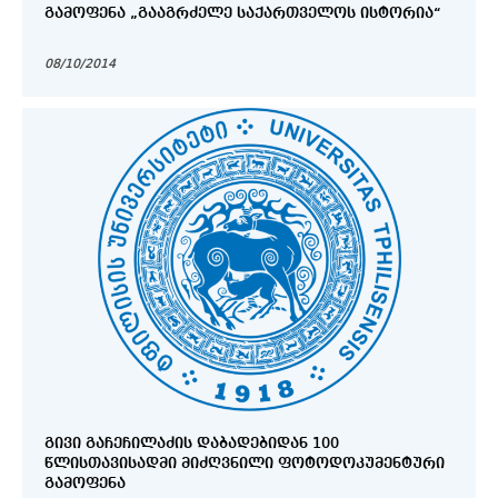
ᲒᲐᲛᲝᲤᲔᲜᲐ „ᲒᲐᲐᲒᲠᲫᲔᲚᲔ ᲡᲐᲥᲐᲠᲗᲕᲔᲚᲝᲡ ᲘᲡᲢᲝᲠᲘᲐ“
08/10/2014
ᲒᲘᲕᲘ ᲒᲐᲩᲔᲩᲘᲚᲐᲫᲘᲡ ᲓᲐᲑᲐᲓᲔᲑᲘᲓᲐᲜ 100
ᲬᲚᲘᲡᲗᲐᲕᲘᲡᲐᲓᲛᲘ ᲛᲘᲫᲦᲕᲜᲘᲚᲘ ᲤᲝᲢᲝᲓᲝᲙᲣᲛᲔᲜᲢᲣᲠᲘ
ᲒᲐᲛᲝᲤᲔᲜᲐ