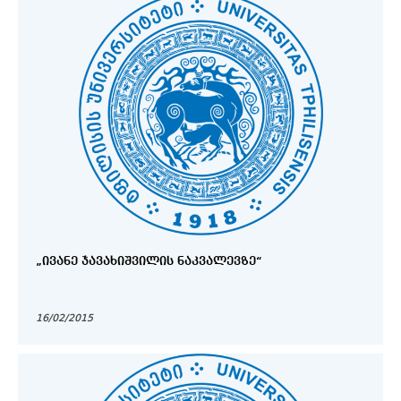
„ᲘᲕᲐᲜᲔ ᲯᲐᲕᲐᲮᲘᲨᲕᲘᲚᲘᲡ ᲜᲐᲙᲕᲐᲚᲔᲕᲖᲔ“
16/02/2015