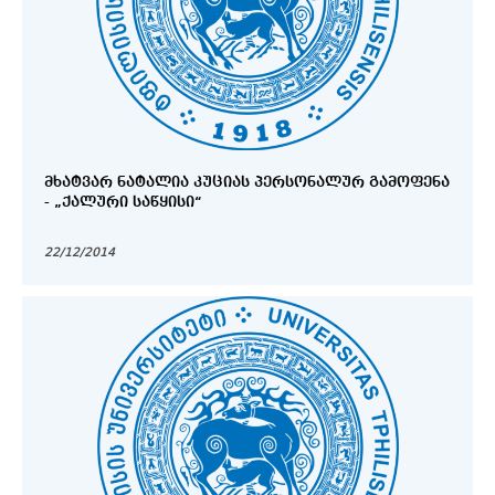
ᲛᲮᲐᲢᲕᲐᲠ ᲜᲐᲢᲐᲚᲘᲐ ᲙᲣᲪᲘᲐᲡ ᲞᲔᲠᲡᲝᲜᲐᲚᲣᲠ ᲒᲐᲛᲝᲤᲔᲜᲐ
- „ᲥᲐᲚᲣᲠᲘ ᲡᲐᲬᲧᲘᲡᲘ“
22/12/2014