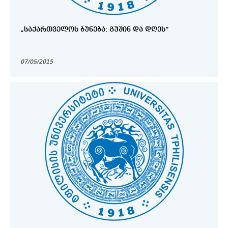
„ᲡᲐᲥᲐᲠᲗᲕᲔᲚᲝᲡ ᲑᲣᲜᲔᲑᲐ: ᲒᲣᲨᲘᲜ ᲓᲐ ᲓᲦᲔᲡ“
07/05/2015