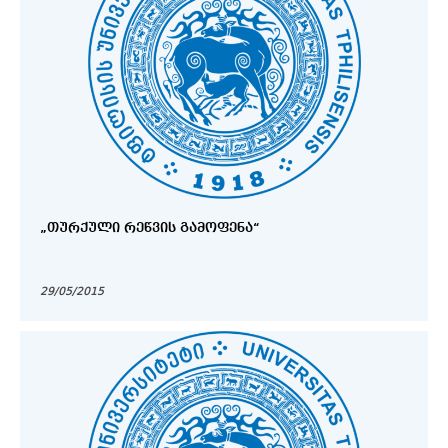
„ᲗᲣᲠᲥᲣᲚᲘ ᲠᲔᲬᲕᲘᲡ ᲒᲐᲛᲝᲤᲔᲜᲐ“
29/05/2015