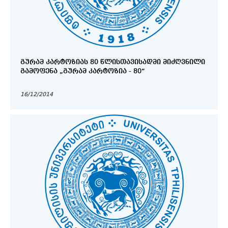
ᲒᲣᲠᲐᲛ ᲙᲐᲠᲢᲝᲖᲘᲐᲡ 80 ᲬᲚᲘᲡᲗᲐᲕᲘᲡᲐᲓᲛᲘ ᲛᲘᲫᲦᲕᲜᲘᲚᲘ
ᲒᲐᲛᲝᲤᲔᲜᲐ „ᲒᲣᲠᲐᲛ ᲙᲐᲠᲢᲝᲖᲘᲐ - 80“
16/12/2014