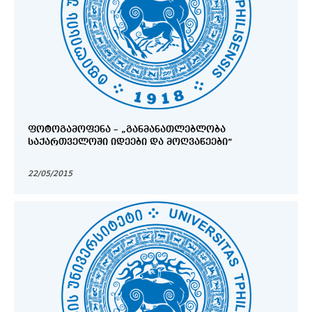
ᲤᲝᲢᲝᲒᲐᲛᲝᲤᲔᲜᲐ – „ᲒᲐᲜᲛᲐᲜᲐᲗᲚᲔᲑᲚᲝᲑᲐ
ᲡᲐᲥᲐᲠᲗᲕᲔᲚᲝᲨᲘ ᲘᲓᲔᲔᲑᲘ ᲓᲐ ᲛᲝᲦᲕᲐᲬᲔᲔᲑᲘ“
22/05/2015