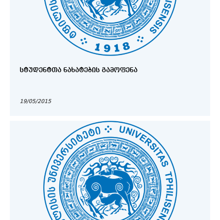
ᲡᲢᲣᲓᲔᲜᲢᲗᲐ ᲜᲐᲮᲐᲢᲔᲑᲘᲡ ᲒᲐᲛᲝᲤᲔᲜᲐ
19/05/2015