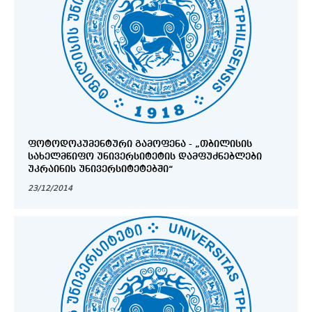
ᲤᲝᲢᲝᲓᲝᲙᲣᲛᲔᲜᲢᲣᲠᲘ ᲒᲐᲛᲝᲤᲔᲜᲐ - „ᲗᲑᲘᲚᲘᲡᲘᲡ
ᲡᲐᲮᲔᲚᲛᲬᲘᲤᲝ ᲣᲜᲘᲕᲔᲠᲡᲘᲢᲔᲢᲘᲡ ᲓᲐᲛᲤᲣᲫᲜᲔᲑᲚᲔᲑᲘ
ᲣᲙᲠᲐᲘᲜᲘᲡ ᲣᲜᲘᲕᲔᲠᲡᲘᲢᲔᲢᲔᲑᲨᲘ“
23/12/2014