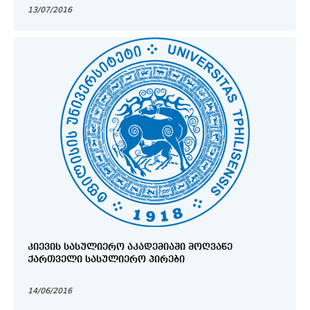
13/07/2016
ᲙᲘᲔᲕᲘᲡ ᲡᲐᲡᲣᲚᲘᲔᲠᲝ ᲐᲙᲐᲓᲔᲛᲘᲐᲨᲘ ᲛᲝᲦᲕᲐᲬᲔ
ᲥᲐᲠᲗᲕᲔᲚᲘ ᲡᲐᲡᲣᲚᲘᲔᲠᲝ ᲞᲘᲠᲔᲑᲘ
14/06/2016