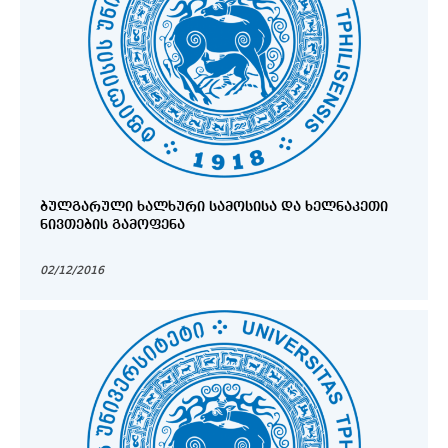
ᲑᲣᲚᲒᲐᲠᲣᲚᲘ ᲮᲐᲚᲮᲣᲠᲘ ᲡᲐᲛᲝᲡᲘᲡᲐ ᲓᲐ ᲮᲔᲚᲜᲐᲙᲔᲗᲘ
ᲜᲘᲕᲗᲔᲑᲘᲡ ᲒᲐᲛᲝᲤᲔᲜᲐ
02/12/2016