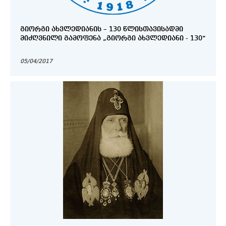
ᲒᲘᲝᲠᲒᲘ ᲐᲮᲕᲚᲔᲓᲘᲐᲜᲘᲡ – 130 ᲬᲚᲘᲡᲗᲐᲕᲘᲡᲐᲓᲛᲘ
ᲛᲘᲫᲦᲕᲜᲘᲚᲘ ᲒᲐᲛᲝᲤᲔᲜᲐ „ᲒᲘᲝᲠᲒᲘ ᲐᲮᲕᲚᲔᲓᲘᲐᲜᲘ - 130“
05/04/2017