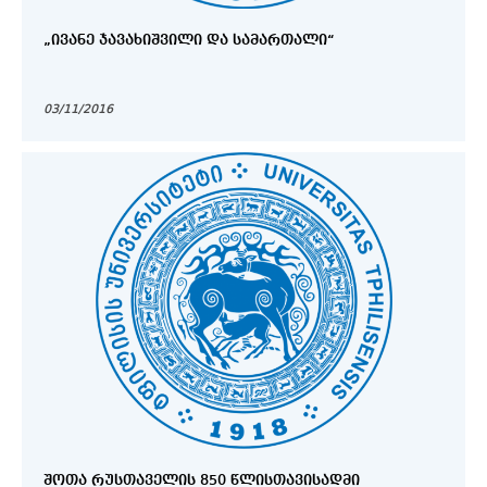
„ᲘᲕᲐᲜᲔ ᲯᲐᲕᲐᲮᲘᲨᲕᲘᲚᲘ ᲓᲐ ᲡᲐᲛᲐᲠᲗᲐᲚᲘ“
03/11/2016
ᲨᲝᲗᲐ ᲠᲣᲡᲗᲐᲕᲔᲚᲘᲡ 850 ᲬᲚᲘᲡᲗᲐᲕᲘᲡᲐᲓᲛᲘ