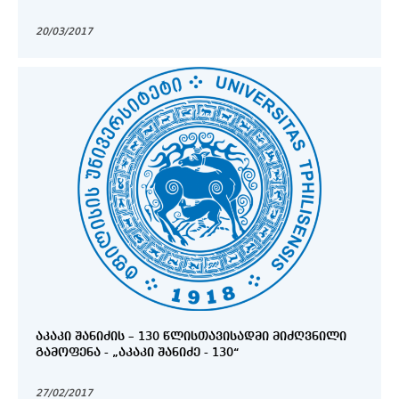
20/03/2017
ᲐᲙᲐᲙᲘ ᲨᲐᲜᲘᲫᲘᲡ – 130 ᲬᲚᲘᲡᲗᲐᲕᲘᲡᲐᲓᲛᲘ ᲛᲘᲫᲦᲕᲜᲘᲚᲘ
ᲒᲐᲛᲝᲤᲔᲜᲐ - „ᲐᲙᲐᲙᲘ ᲨᲐᲜᲘᲫᲔ - 130“
27/02/2017