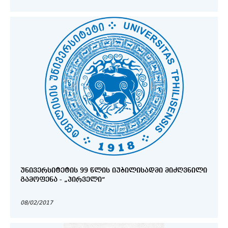
ᲣᲜᲘᲕᲔᲠᲡᲘᲢᲔᲢᲘᲡ 99 ᲬᲚᲘᲡ ᲘᲣᲑᲘᲚᲘᲡᲐᲓᲛᲘ ᲛᲘᲫᲦᲕᲜᲘᲚᲘ
ᲒᲐᲛᲝᲤᲔᲜᲐ - „ᲞᲘᲠᲕᲔᲚᲘ“
08/02/2017