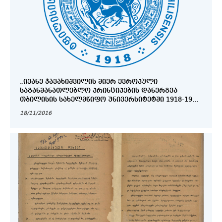
„ᲘᲕᲐᲜᲔ ᲯᲐᲕᲐᲮᲘᲨᲕᲘᲚᲘᲡ ᲛᲘᲔᲠ ᲔᲕᲠᲝᲞᲣᲚᲘ
ᲡᲐᲒᲐᲜᲛᲐᲜᲐᲗᲚᲔᲑᲚᲝ ᲞᲠᲘᲜᲪᲘᲞᲔᲑᲘᲡ ᲓᲐᲜᲔᲠᲒᲕᲐ
ᲗᲑᲘᲚᲘᲡᲘᲡ ᲡᲐᲮᲔᲚᲛᲬᲘᲤᲝ ᲣᲜᲘᲕᲔᲠᲡᲘᲢᲔᲢᲨᲘ 1918-1926
ᲬᲚᲔᲑᲨᲘ“ ᲘᲕᲐᲜᲔ ᲯᲐᲕᲐᲮᲘᲨᲕᲘᲚᲘᲡ ᲓᲐᲑᲐᲓᲔᲑᲘᲓᲐᲜ 140
18/11/2016
ᲬᲚᲘᲡ ᲘᲣᲑᲘᲚᲘᲡᲐᲓᲛᲘ ᲛᲘᲫᲦᲕᲜᲘᲚᲘ ᲒᲐᲛᲝᲤᲔᲜᲐ