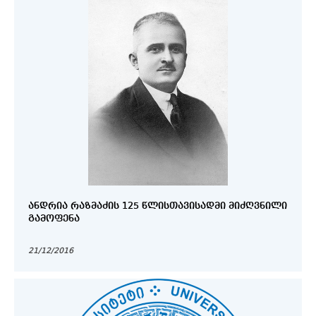
ᲐᲜᲓᲠᲘᲐ ᲠᲐᲖᲛᲐᲫᲘᲡ 125 ᲬᲚᲘᲡᲗᲐᲕᲘᲡᲐᲓᲛᲘ ᲛᲘᲫᲦᲕᲜᲘᲚᲘ
ᲒᲐᲛᲝᲤᲔᲜᲐ
21/12/2016