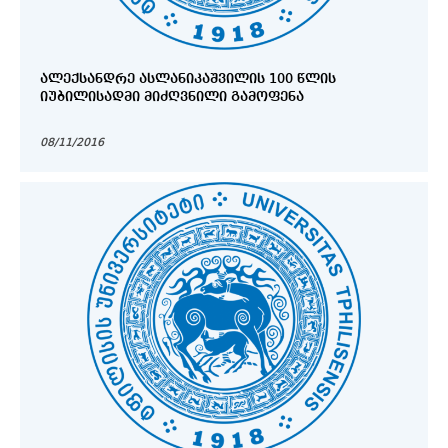
ᲐᲚᲔᲥᲡᲐᲜᲓᲠᲔ ᲐᲡᲚᲐᲜᲘᲙᲐᲨᲕᲘᲚᲘᲡ 100 ᲬᲚᲘᲡ
ᲘᲣᲑᲘᲚᲘᲡᲐᲓᲛᲘ ᲛᲘᲫᲦᲕᲜᲘᲚᲘ ᲒᲐᲛᲝᲤᲔᲜᲐ
08/11/2016