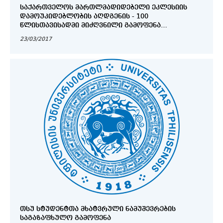
ᲡᲐᲥᲐᲠᲗᲕᲔᲚᲝᲡ ᲛᲐᲠᲗᲚᲛᲐᲓᲘᲓᲔᲑᲔᲚᲘ ᲔᲙᲚᲔᲡᲘᲘᲡ
ᲓᲐᲛᲝᲣᲙᲘᲓᲔᲑᲚᲝᲑᲘᲡ ᲐᲦᲓᲒᲔᲜᲘᲡ - 100
ᲬᲚᲘᲡᲗᲐᲕᲘᲡᲐᲓᲛᲘ ᲛᲘᲫᲦᲕᲜᲘᲚᲘ ᲒᲐᲛᲝᲤᲔᲜᲐ
„ᲐᲕᲢᲝᲙᲔᲤᲐᲚᲘᲐ 100“
23/03/2017
ᲗᲡᲣ ᲡᲢᲣᲓᲔᲜᲢᲗᲐ ᲛᲮᲐᲢᲕᲠᲣᲚᲘ ᲜᲐᲛᲣᲨᲔᲕᲠᲔᲑᲘᲡ
ᲡᲐᲒᲐᲖᲐᲤᲮᲣᲚᲝ ᲒᲐᲛᲝᲤᲔᲜᲐ