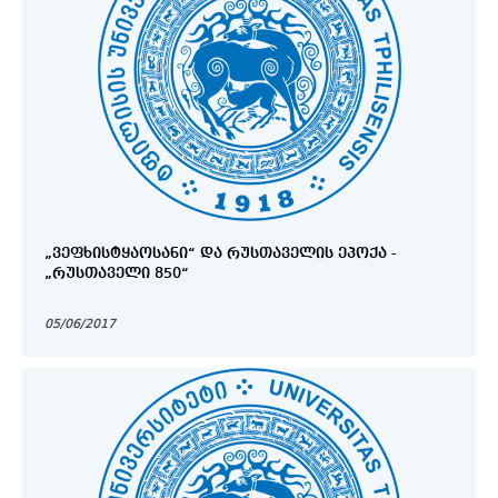
„ᲕᲔᲤᲮᲘᲡᲢᲧᲐᲝᲡᲐᲜᲘ“ ᲓᲐ ᲠᲣᲡᲗᲐᲕᲔᲚᲘᲡ ᲔᲞᲝᲥᲐ -
„ᲠᲣᲡᲗᲐᲕᲔᲚᲘ 850“
05/06/2017