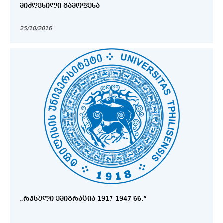
ᲛᲘᲫᲦᲕᲜᲘᲚᲘ ᲒᲐᲛᲝᲤᲔᲜᲐ
25/10/2016
„ᲠᲣᲡᲣᲚᲘ ᲔᲛᲘᲒᲠᲐᲪᲘᲐ 1917-1947 ᲬᲬ.“