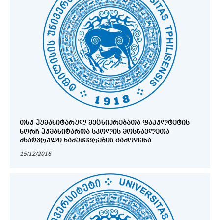
ᲗᲡᲣ ᲰᲣᲛᲐᲜᲘᲢᲐᲠᲣᲚ ᲛᲔᲪᲜᲘᲔᲠᲔᲑᲐᲗᲐ ᲤᲐᲙᲣᲚᲢᲔᲢᲘᲡ
ᲜᲝᲠᲩ ᲰᲣᲛᲐᲜᲘᲢᲐᲠᲗᲐ ᲡᲙᲝᲚᲘᲡ ᲛᲝᲡᲬᲐᲕᲚᲔᲗᲐ
ᲛᲮᲐᲢᲕᲠᲣᲚᲘ ᲜᲐᲛᲣᲨᲔᲕᲠᲔᲑᲘᲡ ᲒᲐᲛᲝᲤᲔᲜᲐ
15/12/2016