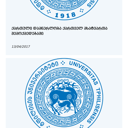
ᲥᲐᲠᲗᲣᲚᲘ ᲓᲐᲛᲬᲔᲠᲚᲝᲑᲐ ᲥᲐᲠᲗᲕᲔᲚ ᲛᲮᲐᲢᲕᲐᲠᲗᲐ
ᲨᲔᲛᲝᲥᲛᲔᲓᲔᲑᲐᲨᲘ
13/04/2017