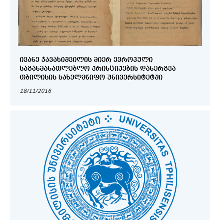
ᲘᲕᲐᲜᲔ ᲯᲐᲕᲐᲮᲘᲨᲕᲘᲚᲘᲡ ᲛᲘᲔᲠ ᲔᲕᲠᲝᲞᲣᲚᲘ
ᲡᲐᲒᲐᲜᲛᲐᲜᲐᲗᲚᲔᲑᲚᲝ ᲞᲠᲘᲜᲪᲘᲞᲔᲑᲘᲡ ᲓᲐᲜᲔᲠᲒᲕᲐ
ᲗᲑᲘᲚᲘᲡᲘᲡ ᲡᲐᲮᲔᲚᲛᲬᲘᲤᲝ ᲣᲜᲘᲕᲔᲠᲡᲘᲢᲔᲢᲨᲘ
18/11/2016