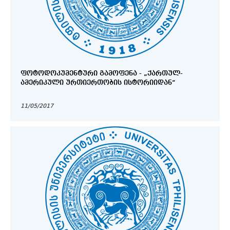
ᲤᲝᲢᲝᲓᲝᲙᲣᲛᲔᲜᲢᲣᲠᲘ ᲒᲐᲛᲝᲤᲔᲜᲐ - „ᲥᲐᲠᲗᲣᲚ-
ᲐᲛᲔᲠᲘᲙᲣᲚᲘ ᲣᲠᲗᲘᲔᲠᲗᲝᲑᲘᲡ ᲘᲡᲢᲝᲠᲘᲘᲓᲐᲜ“
11/05/2017