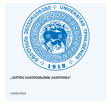
„ᲥᲐᲚᲗᲐ ᲜᲐᲛᲣᲨᲔᲕᲠᲔᲑᲘᲡ ᲒᲐᲛᲝᲤᲔᲜᲐ“
14/06/2016